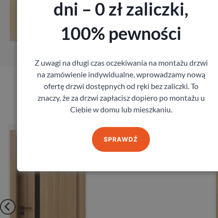
dni – 0 zł zaliczki,
Zobacz
100% pewności
Zamów pomiar
Z uwagi na długi czas oczekiwania na montażu drzwi
na zamówienie indywidualne, wprowadzamy nową
ofertę drzwi dostępnych od ręki bez zaliczki. To
Produkty marki Admar
znaczy, że za drzwi zapłacisz dopiero po montażu u
Ciebie w domu lub mieszkaniu.
Drzwi Admar Genesis
SPRAWDŹ
Admar
604,80
zł
z VAT