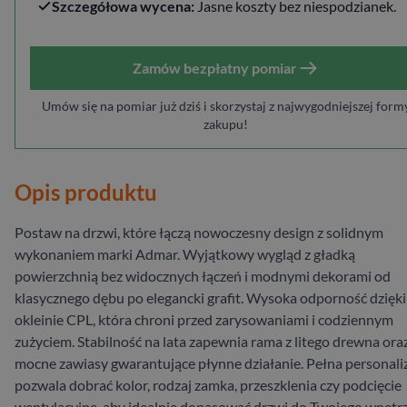
Szczegółowa wycena:
Jasne koszty bez niespodzianek.
Zamów bezpłatny pomiar
Umów się na pomiar już dziś i skorzystaj z najwygodniejszej form
zakupu!
Opis produktu
Postaw na drzwi, które łączą nowoczesny design z solidnym
wykonaniem marki Admar. Wyjątkowy wygląd z gładką
powierzchnią bez widocznych łączeń i modnymi dekorami od
klasycznego dębu po elegancki grafit. Wysoka odporność dzięki
okleinie CPL, która chroni przed zarysowaniami i codziennym
zużyciem. Stabilność na lata zapewnia rama z litego drewna ora
mocne zawiasy gwarantujące płynne działanie. Pełna personali
pozwala dobrać kolor, rodzaj zamka, przeszklenia czy podcięcie
wentylacyjne, aby idealnie dopasować drzwi do Twojego wnętrz