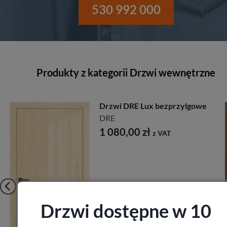
530 992 000
Produkty z kategorii Drzwi wewnętrzne
lgowe
Drzwi Porta Cordoba
Porta
1 917,00
zł
z VAT
Drzwi dostępne w 10