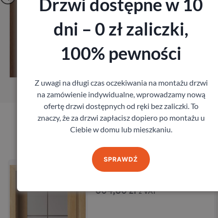
Drzwi dostępne w 10
dni – 0 zł zaliczki,
Zobacz
100% pewności
Zamów pomiar
Z uwagi na długi czas oczekiwania na montażu drzwi
na zamówienie indywidualne, wprowadzamy nową
ofertę drzwi dostępnych od ręki bez zaliczki. To
znaczy, że za drzwi zapłacisz dopiero po montażu u
Ciebie w domu lub mieszkaniu.
Produkty marki Admar
SPRAWDŹ
Drzwi Admar Genesis
Admar
604,80
zł
z VAT