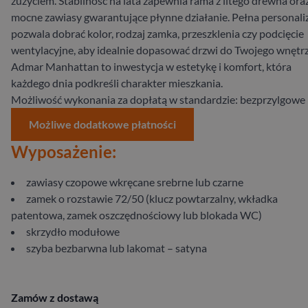
zużyciem. Stabilność na lata zapewnia rama z litego drewna ora
mocne zawiasy gwarantujące płynne działanie. Pełna personali
pozwala dobrać kolor, rodzaj zamka, przeszklenia czy podcięcie
wentylacyjne, aby idealnie dopasować drzwi do Twojego wnętrz
Admar Manhattan to inwestycja w estetykę i komfort, która
każdego dnia podkreśli charakter mieszkania.
Możliwość wykonania za dopłatą w standardzie: bezprzylgowe
Możliwe dodatkowe płatności
Wyposażenie:
zawiasy czopowe wkręcane srebrne lub czarne
zamek o rozstawie 72/50 (klucz powtarzalny, wkładka
patentowa, zamek oszczędnościowy lub blokada WC)
skrzydło modułowe
szyba bezbarwna lub lakomat – satyna
Zamów z dostawą