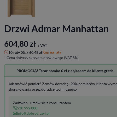
Drzwi Admar Manhattan
604,80
zł
z VAT
Kup na raty
10 raty 0% x
60,48
zł
* Cena dotyczy skrzydła drzwiowego (VAT 8%)
PROMOCJA! Teraz pomiar 0 zł z dojazdem do klienta gratis
Jak zmówić pomiar? Zamów doradcę! 90% pomiarów klienta wym
skorygowania przez doradcę technicznego
Zadzwoń i umów się z konsultantem
530 992 000
info@dobredrzwi.pl