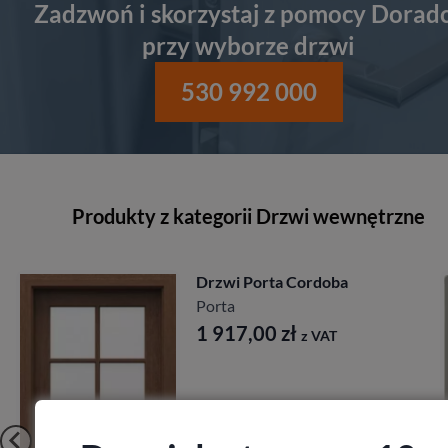
Zadzwoń i skorzystaj z pomocy Dorad
przy wyborze drzwi
530 992 000
Produkty z kategorii Drzwi wewnętrzne
Drzwi Porta Cordoba
Porta
1 917,00
zł
z VAT