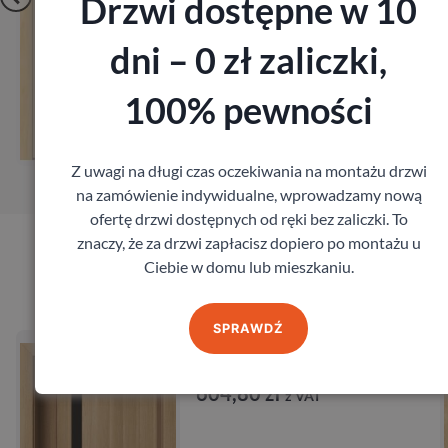
Drzwi dostępne w 10
dni – 0 zł zaliczki,
Zobacz
100% pewności
Zamów pomiar
Z uwagi na długi czas oczekiwania na montażu drzwi
na zamówienie indywidualne, wprowadzamy nową
ofertę drzwi dostępnych od ręki bez zaliczki. To
znaczy, że za drzwi zapłacisz dopiero po montażu u
Ciebie w domu lub mieszkaniu.
Produkty marki Admar
SPRAWDŹ
Drzwi Admar Genesis
Admar
604,80
zł
z VAT