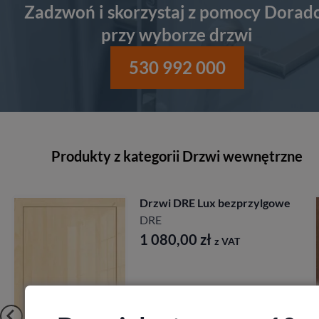
Zadzwoń i skorzystaj z pomocy Dorad
przy wyborze drzwi
530 992 000
Produkty z kategorii Drzwi wewnętrzne
Drzwi Porta Cordoba
Porta
1 917,00
zł
z VAT