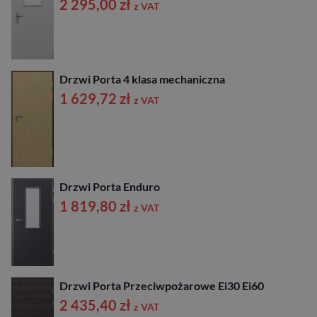
2 295,00
zł
z VAT
Drzwi Porta 4 klasa mechaniczna
1 629,72
zł
z VAT
Drzwi Porta Enduro
1 819,80
zł
z VAT
Drzwi Porta Przeciwpożarowe Ei30 Ei60
2 435,40
zł
z VAT