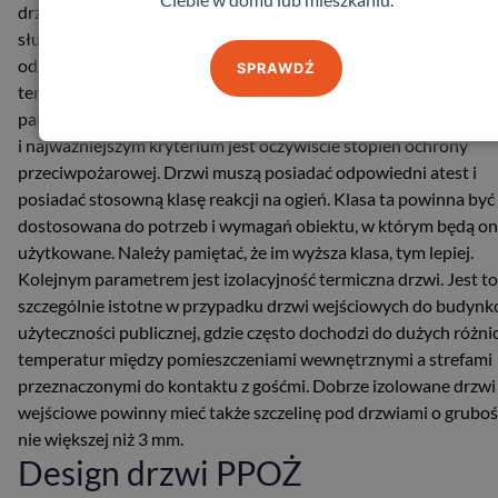
drzwi przeciwpożarowe mają zupełnie inne wymagania niż te, k
służą tylko do celów estetycznych. Przede wszystkim muszą on
odporne na ogień i dym, a także posiadać odpowiednią izolację
SPRAWDŹ
termiczną. Warto więc zwrócić uwagę na kilka istotnych
parametrów podczas wyboru drzwi przeciwpożarowych. Pierw
i najważniejszym kryterium jest oczywiście stopień ochrony
przeciwpożarowej. Drzwi muszą posiadać odpowiedni atest i
posiadać stosowną klasę reakcji na ogień. Klasa ta powinna być
dostosowana do potrzeb i wymagań obiektu, w którym będą o
użytkowane. Należy pamiętać, że im wyższa klasa, tym lepiej.
Kolejnym parametrem jest izolacyjność termiczna drzwi. Jest to
szczególnie istotne w przypadku drzwi wejściowych do budyn
użyteczności publicznej, gdzie często dochodzi do dużych różni
temperatur między pomieszczeniami wewnętrznymi a strefami
przeznaczonymi do kontaktu z gośćmi. Dobrze izolowane drzwi
wejściowe powinny mieć także szczelinę pod drzwiami o gruboś
nie większej niż 3 mm.
Design drzwi PPOŻ