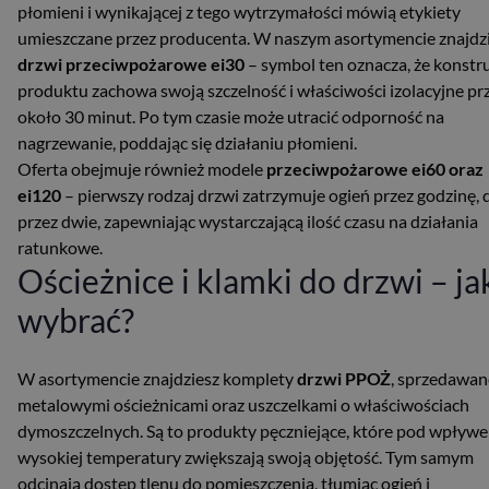
płomieni i wynikającej z tego wytrzymałości mówią etykiety
umieszczane przez producenta. W naszym asortymencie znajdz
drzwi przeciwpożarowe ei30
– symbol ten oznacza, że konstr
produktu zachowa swoją szczelność i właściwości izolacyjne pr
około 30 minut. Po tym czasie może utracić odporność na
nagrzewanie, poddając się działaniu płomieni.
Oferta obejmuje również modele
przeciwpożarowe ei60 oraz
ei120
– pierwszy rodzaj drzwi zatrzymuje ogień przez godzinę, 
przez dwie, zapewniając wystarczającą ilość czasu na działania
ratunkowe.
Ościeżnice i klamki do drzwi – ja
wybrać?
W asortymencie znajdziesz komplety
drzwi PPOŻ
, sprzedawan
metalowymi ościeżnicami oraz uszczelkami o właściwościach
dymoszczelnych. Są to produkty pęczniejące, które pod wpływ
wysokiej temperatury zwiększają swoją objętość. Tym samym
odcinają dostęp tlenu do pomieszczenia, tłumiąc ogień i