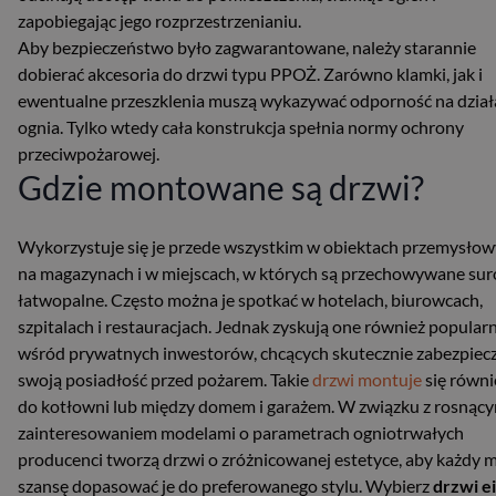
zapobiegając jego rozprzestrzenianiu.
Aby bezpieczeństwo było zagwarantowane, należy starannie
dobierać akcesoria do drzwi typu PPOŻ. Zarówno klamki, jak i
ewentualne przeszklenia muszą wykazywać odporność na dział
ognia. Tylko wtedy cała konstrukcja spełnia normy ochrony
przeciwpożarowej.
Gdzie montowane są drzwi?
Wykorzystuje się je przede wszystkim w obiektach przemysłow
na magazynach i w miejscach, w których są przechowywane su
łatwopalne. Często można je spotkać w hotelach, biurowcach,
szpitalach i restauracjach. Jednak zyskują one również popular
wśród prywatnych inwestorów, chcących skutecznie zabezpiec
swoją posiadłość przed pożarem. Takie
drzwi montuje
się równi
do kotłowni lub między domem i garażem. W związku z rosnąc
zainteresowaniem modelami o parametrach ogniotrwałych
producenci tworzą drzwi o zróżnicowanej estetyce, aby każdy m
szansę dopasować je do preferowanego stylu. Wybierz
drzwi e