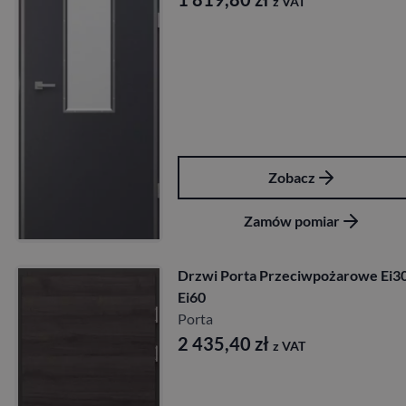
z VAT
Zobacz
Zamów pomiar
Drzwi Porta Przeciwpożarowe Ei3
Ei60
Porta
2 435,40
zł
z VAT