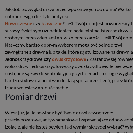
Jak dobrać wygląd drzwi przeciwpożarowych do domu? Warto
dobrać design do stylu budynku.
Nowoczesne
czy
klasyczne
?
Jeśli Twój dom jest nowoczesny i
surowy, świetnym uzupełnieniem będą minimalistyczne drzwi z
drobnymi przeszkleniami np. w kolorze szarości. Jeśli Twój dom 
klasyczny, bardzo dobrym wyborem mogą być pełne drzwi
zewnętrzne z drewna lub takie, które są stylizowane na drewnia
Jednoskrzydłowe czy
dwuskrzydłowe
?
Zastanów się również
wolisz drzwi jednoskrzydłowe, czy dwuskrzydłowe. Te pierwsze
dostępne są zwykle w atrakcyjniejszych cenach, a drugie wyglą
bardzo stylowo, a po otwarciu dają sporą przestrzeń, przez któr
trudu wniesiesz np. duże meble.
Pomiar drzwi
Wiesz już, jakie powinny być Twoje drzwi zewnętrzne:
przeciwpożarowe, antywłamaniowe i zapewniające odpowiedn
izolację, ale nie jesteś pewien, jaki wymiar skrzydeł wybrać? Wł