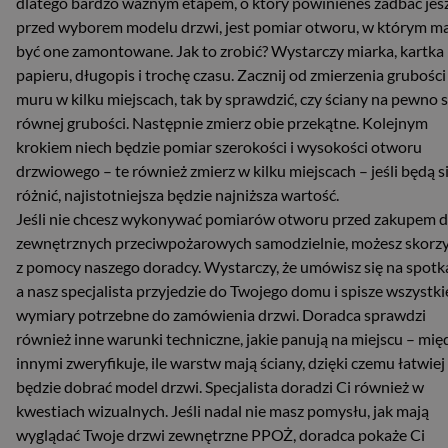
dlatego bardzo ważnym etapem, o który powinieneś zadbać jes
przed wyborem modelu drzwi, jest pomiar otworu, w którym m
być one zamontowane. Jak to zrobić? Wystarczy miarka, kartka
papieru, długopis i trochę czasu. Zacznij od zmierzenia grubości
muru w kilku miejscach, tak by sprawdzić, czy ściany na pewno 
równej grubości. Następnie zmierz obie przekątne. Kolejnym
krokiem niech będzie pomiar szerokości i wysokości otworu
drzwiowego – te również zmierz w kilku miejscach – jeśli będą s
różnić, najistotniejsza będzie najniższa wartość.
Jeśli nie chcesz wykonywać pomiarów otworu przed zakupem d
zewnętrznych przeciwpożarowych samodzielnie, możesz skorz
z pomocy naszego doradcy. Wystarczy, że umówisz się na spotk
a nasz specjalista przyjedzie do Twojego domu i spisze wszystki
wymiary potrzebne do zamówienia drzwi. Doradca sprawdzi
również inne warunki techniczne, jakie panują na miejscu – mię
innymi zweryfikuje, ile warstw mają ściany, dzięki czemu łatwiej
będzie dobrać model drzwi. Specjalista doradzi Ci również w
kwestiach wizualnych. Jeśli nadal nie masz pomysłu, jak mają
wyglądać Twoje drzwi zewnętrzne PPOŻ, doradca pokaże Ci