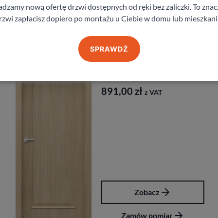
zamy nową ofertę drzwi dostępnych od ręki bez zaliczki. To znacz
rzwi zapłacisz dopiero po montażu u Ciebie w domu lub mieszkani
Produkty z kategorii Drzwi do łazienki
SPRAWDŹ
Drzwi Porta Nova
Porta
891,00
zł
z VAT
Zobacz
Zamów pomiar