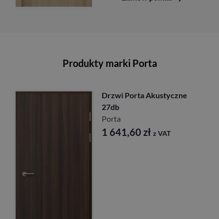
Produkty marki Porta
Drzwi Porta Akustyczne
27db
Porta
1 641,60
zł
z VAT