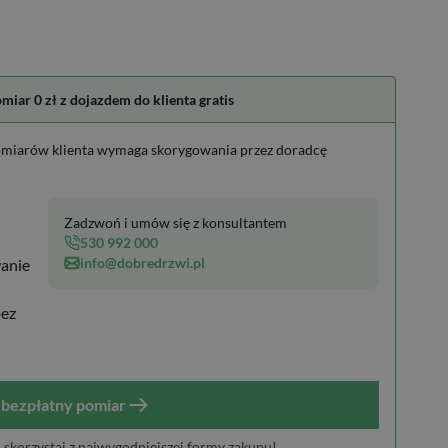
ar 0 zł z dojazdem do klienta gratis
miarów klienta wymaga skorygowania przez doradcę
Zadzwoń i umów się z konsultantem
530 992 000
info@dobredrzwi.pl
anie
bez
bezpłatny pomiar
i skorzystaj z najwygodniejszej formy zakupu!