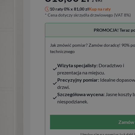
z VAT
Kup na raty
10 raty 0% x
81,00
zł
* Cena dotyczy skrzydła drzwiowego (VAT 8%)
PROMOCJA! Teraz pomi
Jak zmówić pomiar? Zamów doradcę! 90% po
technicznego
Wizyta specjalisty:
Doradztwo i
prezentacja na miejscu.
Precyzyjny pomiar:
Idealne dopasow
drzwi.
Szczegółowa wycena:
Jasne koszty 
niespodzianek.
Zamów 
Umów się na pomiar już dziś 