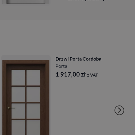
Drzwi Porta Cordoba
Porta
1 917,00
zł
z VAT