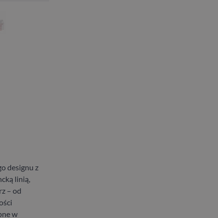
o designu z
cką linią,
rz – od
ości
ępne w