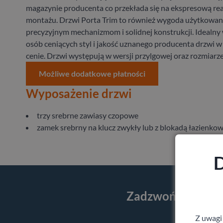
magazynie producenta co przekłada się na ekspresową rea
montażu. Drzwi Porta Trim to również wygoda użytkowani
precyzyjnym mechanizmom i solidnej konstrukcji. Idealny
osób ceniących styl i jakość uznanego producenta drzwi w
cenie. Drzwi występują w wersji przylgowej oraz rozmiarze
Możliwe dodatkowe płatności
Wyposażenie drzwi
trzy srebrne zawiasy czopowe
zamek srebrny na klucz zwykły lub z blokadą łazienko
D
Zadzwoń i skorzy
Z uwagi