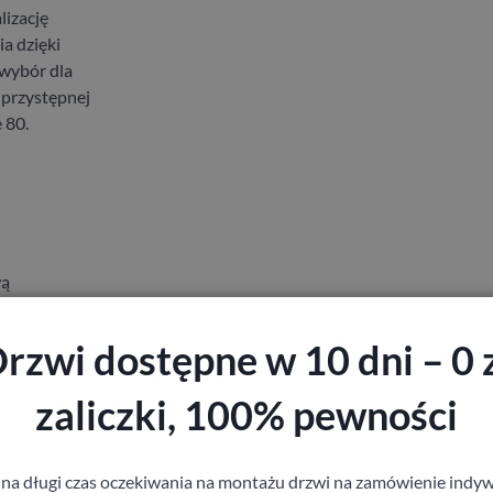
lizację
a dzięki
 wybór dla
 przystępnej
 80.
wą
rzwi dostępne w 10 dni – 0 
zaliczki, 100% pewności
staj z pomocy Doradcy przy wyborze drzw
 na długi czas oczekiwania na montażu drzwi na zamówienie indyw