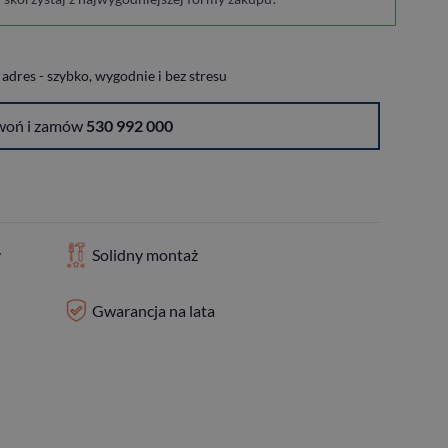
dres - szybko, wygodnie i bez stresu
woń i zamów
530 992 000
y
Solidny montaż
Gwarancja na lata