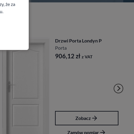
y, że za
u.
Drzwi Porta Londyn P
Porta
906,12
zł
z VAT
Zobacz
Zamów pomiar