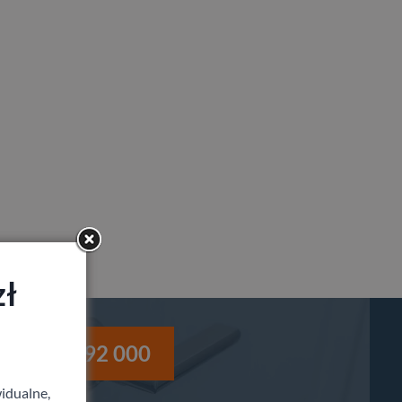
zł
i
530 992 000
idualne,