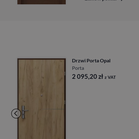
Drzwi Porta Opal
Porta
2 095,20
zł
z VAT