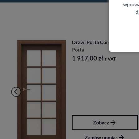
wprowad
d
Drzwi Porta Cordoba
Porta
1 917,00
zł
z VAT
Zobacz
Zamów pomiar