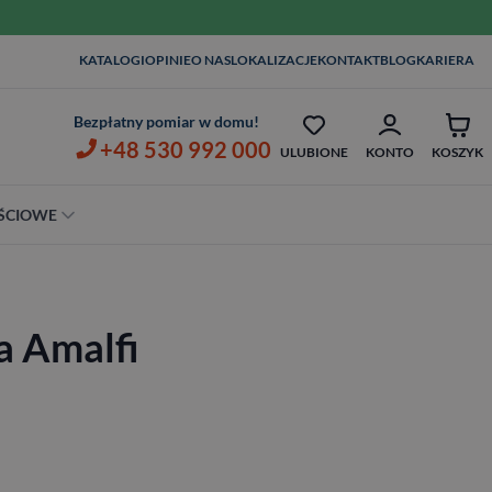
KATALOGI
OPINIE
O NAS
LOKALIZACJE
KONTAKT
BLOG
KARIERA
MONTAŻ I KLAMKI OD 1ZŁ
OPIEKA SERWISOWA AŻ 7 
Bezpłatny pomiar w domu!
+48 530 992 000
ULUBIONE
KONTO
KOSZYK
ŚCIOWE
Szerokość
80 cm
a Amalfi
90 cm
100 cm