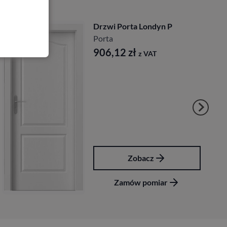
Drzwi Porta Londyn P
Porta
906,12
zł
z VAT
Zobacz
Zamów pomiar