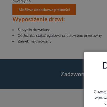
rewersyjne.
Możliwe dodatkowe płatności
Wyposażenie drzwi:
Skrzydło drewniane
Ościeżnica stała/regulowana lub system przesuwny
Zamek magnetyczny
D
Zadzwoń i skorzy
Z uwagi
wprowad
d