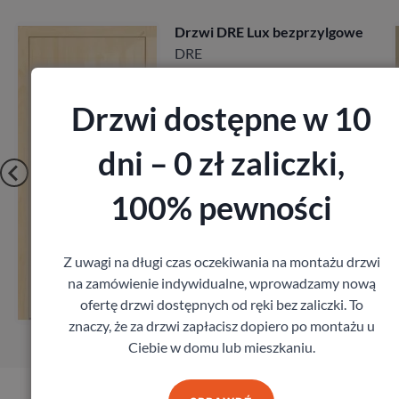
lgowe
Drzwi Porta Villadora
Modern
Porta
2 197,00
zł
z VAT
Drzwi dostępne w 10
dni – 0 zł zaliczki,
100% pewności
Zobacz
Z uwagi na długi czas oczekiwania na montażu drzwi
na zamówienie indywidualne, wprowadzamy nową
Zamów pomiar
ofertę drzwi dostępnych od ręki bez zaliczki. To
znaczy, że za drzwi zapłacisz dopiero po montażu u
Ciebie w domu lub mieszkaniu.