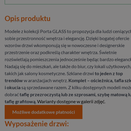
Opis produktu
Modele z kolekcji Porta GLASS to propozycja dla ludzi ceniącyc
sobie przestronność wnętrza i elegancję. Dzięki bogatej ofercie
wzorów drzwi wkomponują się w nowoczesne i designerskie
przestrzenie oraz podkreślą charakter wnętrza. Świetnie
rozświetlają pomieszczenia jednocześnie będąc bardzo eleganck
Nadają się do mieszkań, ale także do biur, czy lokali użytkowych
takich jak salony kosmetyczne. Szklane drzwi
to jeden z top
trendów
w aranżacjach wnętrz.
Komplet – ościeżnica, tafla sz
i okucia
są sprzedawane razem. Z kilku dostępnych modeli moż
dobrać
taflę przezroczystą lub ze szprosami, szybę matową l
taflę grafitową
.
Warianty dostępne w galerii zdjęć.
Możliwe dodatkowe płatności
Wyposażenie drzwi: