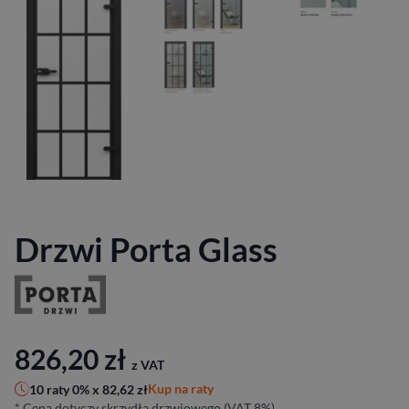
Drzwi Porta Glass
826,20
zł
z VAT
Kup na raty
10 raty 0% x
82,62
zł
* Cena dotyczy skrzydła drzwiowego (VAT 8%)