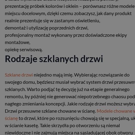
prezentację próbek kolorów i oklein – porównasz różne modele
miejscu docelowym, dzięki czemu zobaczysz, jak dany produkt
realnie prezentuje się w zastanym oświetleniu,
demontaż i utylizację poprzednich drzwi,
profesjonalny montaż wykonany przez doświadczone ekipy
montażowe,
opiekę serwisową.
Rodzaje szklanych drzwi
Szklane drzwi
niejedno mają imię. Wybierając rozwiązanie do
swojego domu, będziesz musiał wybrać system drzwi przesuwn
szklanych. Warto podjąć tę decyzję już na etapie generalnego
remontu, by później nie generować niepotrzebnego chaosu pod
nagłego zmieniania koncepcji. Jakie rodzaje drzwi możesz wybr
Drzwi przesuwne szklane chowane w ścianę.
Modele chowane 
ścianę
to drzwi, które po rozsunięciu chowają się w specjalną, u
w ścianie kasetę. Takie skrzydła po otworzeniu są niemal
niewidoczne i nie zajmują miejsca na sąsiadującej obok otworu