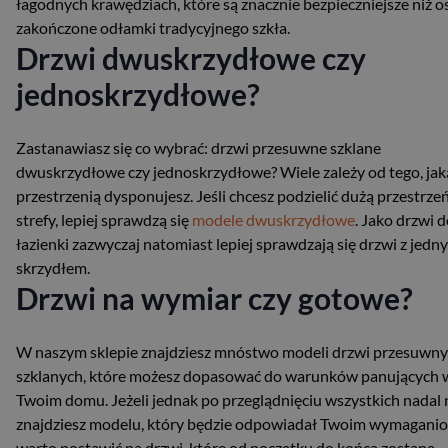
łagodnych krawędziach, które są znacznie bezpieczniejsze niż o
zakończone odłamki tradycyjnego szkła.
Drzwi dwuskrzydłowe czy
jednoskrzydłowe?
Zastanawiasz się co wybrać: drzwi przesuwne szklane
dwuskrzydłowe czy jednoskrzydłowe? Wiele zależy od tego, jak
przestrzenią dysponujesz. Jeśli chcesz podzielić dużą przestrze
strefy, lepiej sprawdzą się
modele dwuskrzydłowe
. Jako drzwi 
łazienki zazwyczaj natomiast lepiej sprawdzają się drzwi z jedn
skrzydłem.
Drzwi na wymiar czy gotowe?
W naszym sklepie znajdziesz mnóstwo modeli drzwi przesuwn
szklanych, które możesz dopasować do warunków panujących 
Twoim domu. Jeżeli jednak po przeglądnięciu wszystkich nadal 
znajdziesz modelu, który będzie odpowiadał Twoim wymagani
warto postawić na drzwi, które od początku do końca zostaną