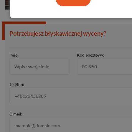
Potrzebujesz błyskawicznej wyceny?
Imię:
Kod pocztowy:
Telefon:
E-mail: