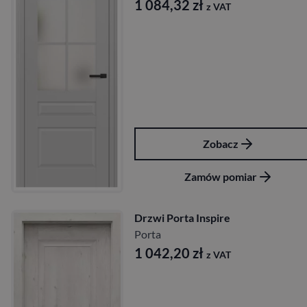
1 084,32
zł
z VAT
Zobacz
Zamów pomiar
Drzwi Porta Inspire
Porta
1 042,20
zł
z VAT