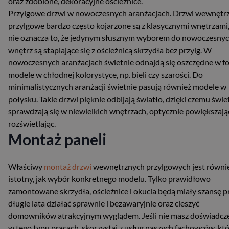
oraz zdobione, dekoracyjne ościeżnice.
Przylgowe drzwi w nowoczesnych aranżacjach. Drzwi wewnętr
przylgowe bardzo często kojarzone są z klasycznymi wnętrzami,
nie oznacza to, że jedynym słusznym wyborem do nowoczesny
wnętrz są stapiające się z ościeżnicą skrzydła bez przylg. W
nowoczesnych aranżacjach świetnie odnajdą się oszczędne w f
modele w chłodnej kolorystyce, np. bieli czy szarości. Do
minimalistycznych aranżacji świetnie pasują również modele w
połysku. Takie drzwi pięknie odbijają światło, dzięki czemu świe
sprawdzają się w niewielkich wnętrzach, optycznie powiększając 
rozświetlając.
Montaż paneli
Właściwy
montaż drzwi
wewnętrznych przylgowych jest równi
istotny, jak wybór konkretnego modelu. Tylko prawidłowo
zamontowane skrzydła, ościeżnice i okucia będą miały szansę p
długie lata działać sprawnie i bezawaryjnie oraz cieszyć
domowników atrakcyjnym wyglądem. Jeśli nie masz doświadcz
w tego typu pracach, skorzystaj z usług naszych fachowców, kt