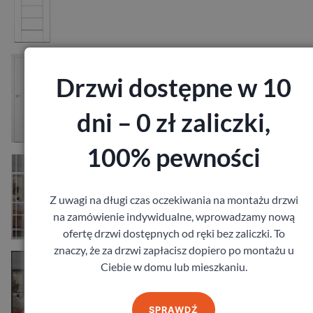
Drzwi DRE Estra 5
Drzwi dostępne w 10
828,36
zł
z VAT
dni – 0 zł zaliczki,
100% pewności
Drzwi Erkado Loft Art
1 015,20
zł
z VAT
Z uwagi na długi czas oczekiwania na montażu drzwi
na zamówienie indywidualne, wprowadzamy nową
ofertę drzwi dostępnych od ręki bez zaliczki. To
znaczy, że za drzwi zapłacisz dopiero po montażu u
Drzwi Erkado Loft Basic
Ciebie w domu lub mieszkaniu.
829,44
zł
z VAT
SPRAWDŹ