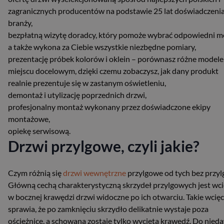
zagranicznych producentów na podstawie 25 lat doświadczeni
branży,
bezpłatną wizytę doradcy, który pomoże wybrać odpowiedni m
a także wykona za Ciebie wszystkie niezbędne pomiary,
prezentację próbek kolorów i oklein – porównasz różne modele
miejscu docelowym, dzięki czemu zobaczysz, jak dany produkt
realnie prezentuje się w zastanym oświetleniu,
demontaż i utylizację poprzednich drzwi,
profesjonalny montaż wykonany przez doświadczone ekipy
montażowe,
opiekę serwisową.
Drzwi przylgowe, czyli jakie?
Czym różnią się
drzwi wewnętrzne
przylgowe od tych bez przylg
Główną cechą charakterystyczną skrzydeł przylgowych jest wci
w bocznej krawędzi drzwi widoczne po ich otwarciu. Takie wcięc
sprawia, że po zamknięciu skrzydło delikatnie wystaje poza
ościeżnicę, a schowana zostaje tylko wycięta krawędź. Do nied