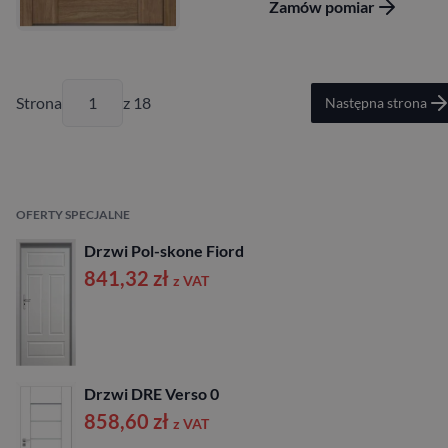
Zamów pomiar
Strona
z 18
Następna strona
OFERTY SPECJALNE
Drzwi Pol-skone Fiord
841,32
zł
z VAT
Drzwi DRE Verso 0
858,60
zł
z VAT