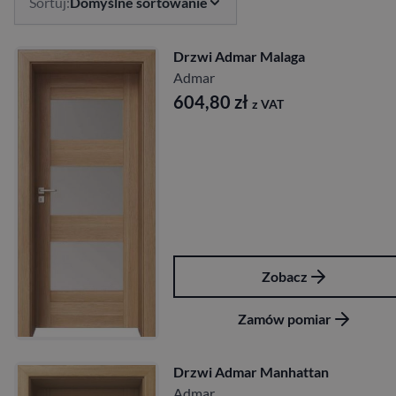
Sortuj:
Domyślne sortowanie
Drzwi Admar Malaga
Admar
604,80
zł
z VAT
Zobacz
Zamów pomiar
Drzwi Admar Manhattan
Admar