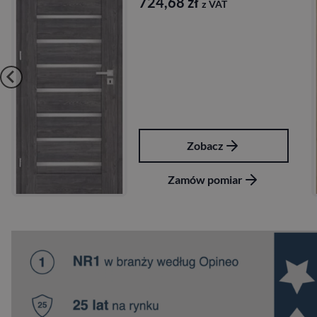
724,68
zł
z VAT
Zobacz
Zamów pomiar