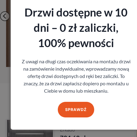
Drzwi dostępne w 10
dni – 0 zł zaliczki,
100% pewności
Zobacz
Zamów pomiar
Z uwagi na długi czas oczekiwania na montażu drzwi
na zamówienie indywidualne, wprowadzamy nową
ofertę drzwi dostępnych od ręki bez zaliczki. To
znaczy, że za drzwi zapłacisz dopiero po montażu u
Ciebie w domu lub mieszkaniu.
Produkty marki Erkado
SPRAWDŹ
Drzwi Erkado Kamelia
Erkado