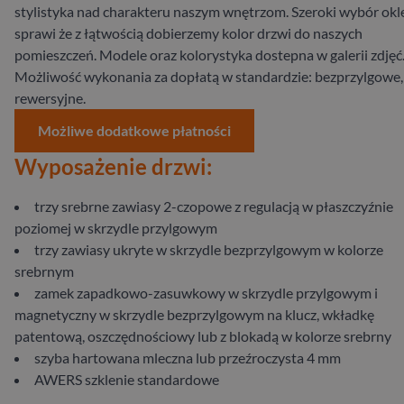
stylistyka nad charakteru naszym wnętrzom. Szeroki wybór okl
sprawi że z łątwością dobierzemy kolor drzwi do naszych
pomieszczeń. Modele oraz kolorystyka dostepna w galerii zdjęć
Możliwość wykonania za dopłatą w standardzie: bezprzylgowe,
rewersyjne.
Możliwe dodatkowe płatności
Wyposażenie drzwi:
trzy srebrne zawiasy 2-czopowe z regulacją w płaszczyźnie
poziomej w skrzydle przylgowym
trzy zawiasy ukryte w skrzydle bezprzylgowym w kolorze
srebrnym
zamek zapadkowo-zasuwkowy w skrzydle przylgowym i
magnetyczny w skrzydle bezprzylgowym na klucz, wkładkę
patentową, oszczędnościowy lub z blokadą w kolorze srebrny
szyba hartowana mleczna lub przeźroczysta 4 mm
AWERS szklenie standardowe