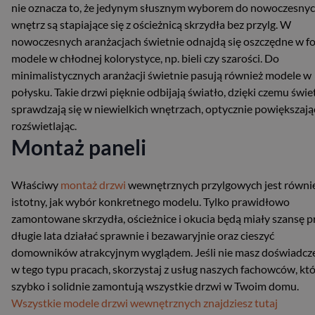
nie oznacza to, że jedynym słusznym wyborem do nowoczesny
wnętrz są stapiające się z ościeżnicą skrzydła bez przylg. W
nowoczesnych aranżacjach świetnie odnajdą się oszczędne w f
modele w chłodnej kolorystyce, np. bieli czy szarości. Do
minimalistycznych aranżacji świetnie pasują również modele w
połysku. Takie drzwi pięknie odbijają światło, dzięki czemu świe
sprawdzają się w niewielkich wnętrzach, optycznie powiększając 
rozświetlając.
Montaż paneli
Właściwy
montaż drzwi
wewnętrznych przylgowych jest równi
istotny, jak wybór konkretnego modelu. Tylko prawidłowo
zamontowane skrzydła, ościeżnice i okucia będą miały szansę p
długie lata działać sprawnie i bezawaryjnie oraz cieszyć
domowników atrakcyjnym wyglądem. Jeśli nie masz doświadcz
w tego typu pracach, skorzystaj z usług naszych fachowców, kt
szybko i solidnie zamontują wszystkie drzwi w Twoim domu.
Wszystkie modele drzwi wewnętrznych znajdziesz tutaj