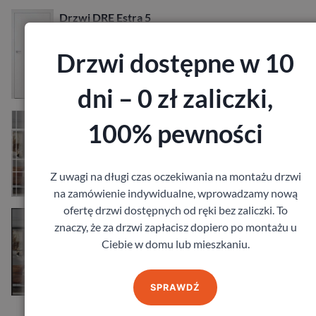
Drzwi DRE Estra 5
828,36
zł
z VAT
Drzwi dostępne w 10
dni – 0 zł zaliczki,
Drzwi Erkado Loft Art
100% pewności
1 015,20
zł
z VAT
Z uwagi na długi czas oczekiwania na montażu drzwi
na zamówienie indywidualne, wprowadzamy nową
ofertę drzwi dostępnych od ręki bez zaliczki. To
Drzwi Erkado Loft Basic
znaczy, że za drzwi zapłacisz dopiero po montażu u
829,44
zł
z VAT
Ciebie w domu lub mieszkaniu.
SPRAWDŹ