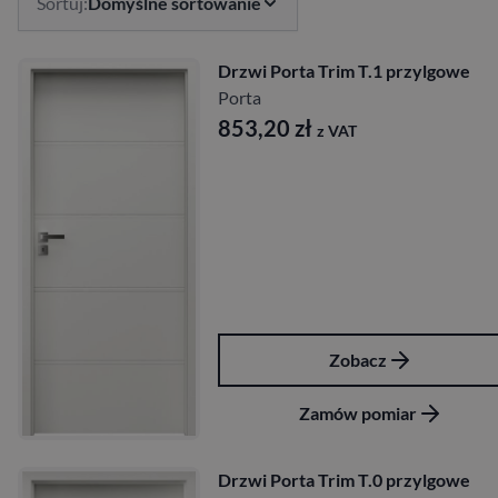
Sortuj:
Domyślne sortowanie
Drzwi Porta Trim T.1 przylgowe
Porta
853,20
zł
z VAT
Zobacz
Zamów pomiar
Drzwi Porta Trim T.0 przylgowe