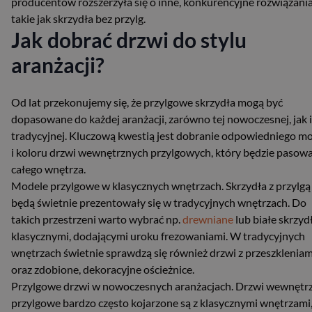
producentów rozszerzyła się o inne, konkurencyjne rozwiązania
takie jak skrzydła bez przylg.
Jak dobrać drzwi do stylu
aranżacji?
Od lat przekonujemy się, że przylgowe skrzydła mogą być
dopasowane do każdej aranżacji, zarówno tej nowoczesnej, jak i
tradycyjnej. Kluczową kwestią jest dobranie odpowiedniego m
i koloru drzwi wewnętrznych przylgowych, który będzie pasowa
całego wnętrza.
Modele przylgowe w klasycznych wnętrzach. Skrzydła z przylgą
będą świetnie prezentowały się w tradycyjnych wnętrzach. Do
takich przestrzeni warto wybrać np.
drewniane
lub białe skrzyd
klasycznymi, dodającymi uroku frezowaniami. W tradycyjnych
wnętrzach świetnie sprawdzą się również drzwi z przeszkleniam
oraz zdobione, dekoracyjne ościeżnice.
Przylgowe drzwi w nowoczesnych aranżacjach. Drzwi wewnętr
przylgowe bardzo często kojarzone są z klasycznymi wnętrzami,