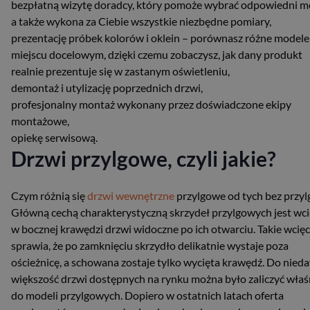
bezpłatną wizytę doradcy, który pomoże wybrać odpowiedni m
a także wykona za Ciebie wszystkie niezbędne pomiary,
prezentację próbek kolorów i oklein – porównasz różne modele
miejscu docelowym, dzięki czemu zobaczysz, jak dany produkt
realnie prezentuje się w zastanym oświetleniu,
demontaż i utylizację poprzednich drzwi,
profesjonalny montaż wykonany przez doświadczone ekipy
montażowe,
opiekę serwisową.
Drzwi przylgowe, czyli jakie?
Czym różnią się
drzwi wewnętrzne
przylgowe od tych bez przylg
Główną cechą charakterystyczną skrzydeł przylgowych jest wci
w bocznej krawędzi drzwi widoczne po ich otwarciu. Takie wcięc
sprawia, że po zamknięciu skrzydło delikatnie wystaje poza
ościeżnicę, a schowana zostaje tylko wycięta krawędź. Do nied
większość drzwi dostępnych na rynku można było zaliczyć właś
do modeli przylgowych. Dopiero w ostatnich latach oferta