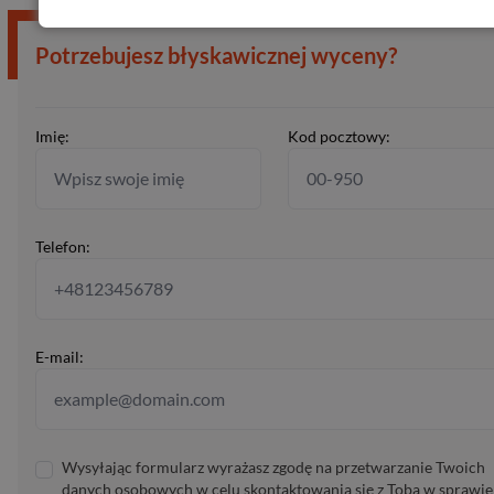
Potrzebujesz błyskawicznej wyceny?
Imię:
Kod pocztowy:
Telefon:
E-mail:
Wysyłając formularz wyrażasz zgodę na przetwarzanie Twoich
danych osobowych w celu skontaktowania się z Tobą w sprawie