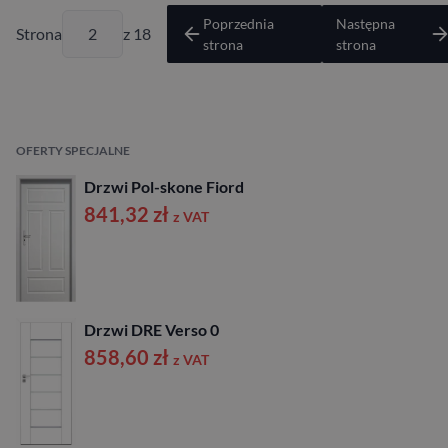
Poprzednia
Następna
Strona
z 18
strona
strona
OFERTY SPECJALNE
Drzwi Pol-skone Fiord
841,32
zł
z VAT
Drzwi DRE Verso 0
858,60
zł
z VAT