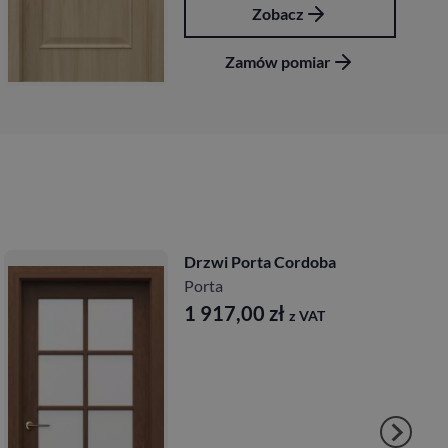
Zobacz
Zamów pomiar
Drzwi Porta Villadora
Modern
Porta
2 197,00
zł
z VAT