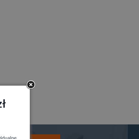
zł
idualne,