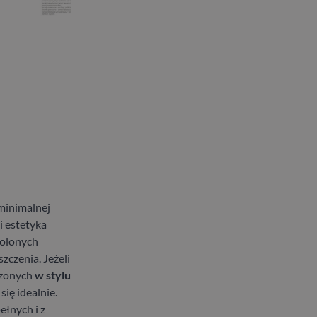
minimalnej
i estetyka
wolonych
czenia. Jeżeli
dzonych
w stylu
ię idealnie.
łnych i z