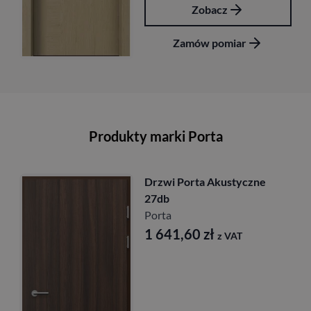
Zobacz
Zamów pomiar
Produkty marki Porta
ne
Drzwi Porta Cordoba
Porta
1 917,00
zł
z VAT