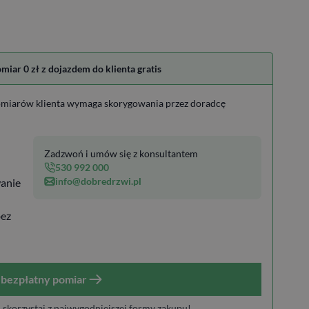
ar 0 zł z dojazdem do klienta gratis
miarów klienta wymaga skorygowania przez doradcę
Zadzwoń i umów się z konsultantem
530 992 000
info@dobredrzwi.pl
anie
bez
bezpłatny pomiar
i skorzystaj z najwygodniejszej formy zakupu!