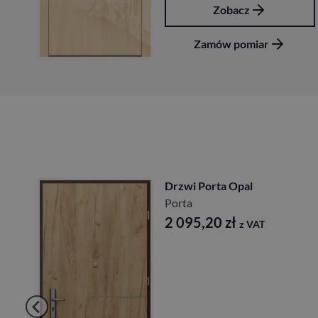
Zobacz
Zamów pomiar
Drzwi Porta Akustycz
27db
Porta
T
1 641,60
zł
z VAT