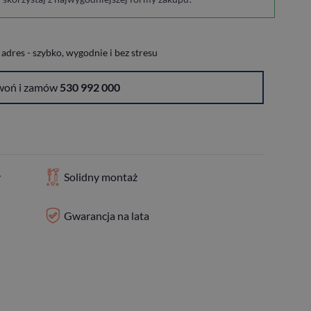
dres - szybko, wygodnie i bez stresu
woń i zamów
530 992 000
y
Solidny montaż
Gwarancja na lata