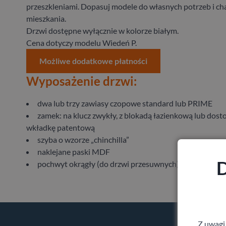
przeszkleniami. Dopasuj modele do własnych potrzeb i ch
mieszkania.
Drzwi dostępne wyłącznie w kolorze białym.
Cena dotyczy modelu Wiedeń P.
Możliwe dodatkowe płatności
Wyposażenie drzwi:
dwa lub trzy zawiasy czopowe standard lub PRIME
zamek: na klucz zwykły, z blokadą łazienkową lub dos
wkładkę patentową
szyba o wzorze „chinchilla”
naklejane paski MDF
D
pochwyt okrągły (do drzwi przesuwnych)
Z uwagi