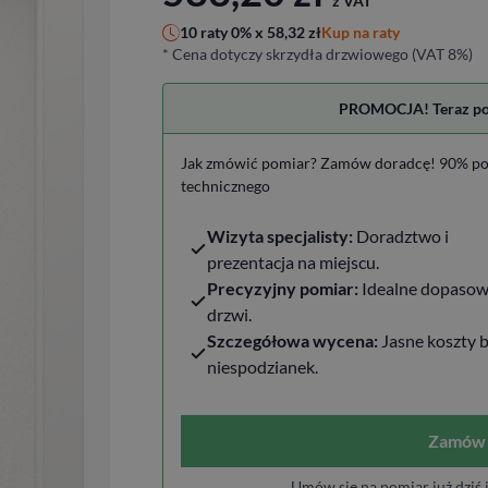
z VAT
Kup na raty
10 raty 0% x
58,32
zł
* Cena dotyczy skrzydła drzwiowego (VAT 8%)
PROMOCJA! Teraz pomi
Jak zmówić pomiar? Zamów doradcę! 90% po
technicznego
Wizyta specjalisty:
Doradztwo i
prezentacja na miejscu.
Precyzyjny pomiar:
Idealne dopasow
drzwi.
Szczegółowa wycena:
Jasne koszty 
niespodzianek.
Zamów 
Umów się na pomiar już dziś 