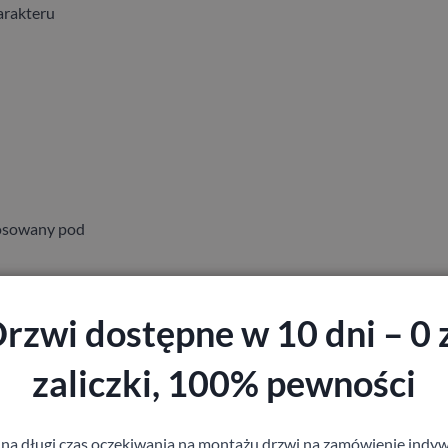
arakteru
tosowany pod
rzwi dostępne w 10 dni – 0 
zaliczki, 100% pewności
 na długi czas oczekiwania na montażu drzwi na zamówienie indyw