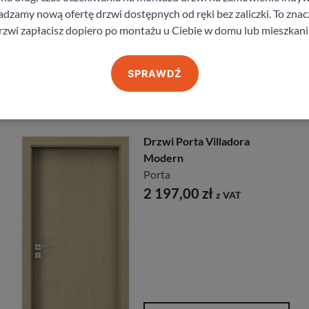
staj z pomocy Doradcy przy wyborze drzw
zamy nową ofertę drzwi dostępnych od ręki bez zaliczki. To znacz
rzwi zapłacisz dopiero po montażu u Ciebie w domu lub mieszkani
SPRAWDŹ
Produkty z kategorii Bestsellery – drzwi pokojowe
Drzwi Porta Nova
Porta
891,00
zł
z VAT