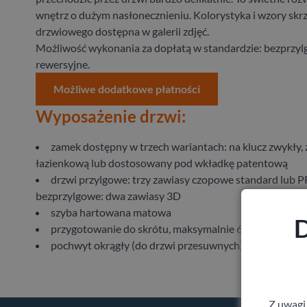
wnętrz o dużym nasłonecznieniu. Kolorystyka i wzory skr
drzwiowego dostępna w galerii zdjęć.
Możliwość wykonania za dopłatą w standardzie: bezprzyl
rewersyjne.
Możliwe dodatkowe płatności
Wyposażenie drzwi:
zamek dostępny w trzech wariantach: na klucz zwykły, 
łazienkową lub dostosowany pod wkładkę patentową
drzwi przylgowe: trzy zawiasy czopowe standard lub 
bezprzylgowe: dwa zawiasy 3D
szyba hartowana matowa
D
przygotowanie do skrótu, maksymalnie 60 mm
pochwyt okrągły (do drzwi przesuwnych)
Z uwagi