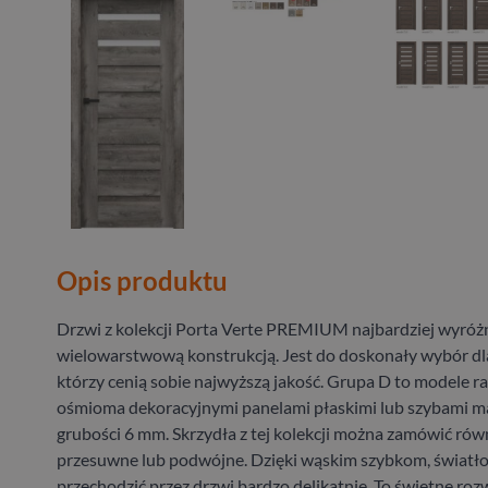
Opis produktu
Drzwi z kolekcji Porta Verte PREMIUM najbardziej wyróżn
wielowarstwową konstrukcją. Jest do doskonały wybór dla
którzy cenią sobie najwyższą jakość. Grupa D to modele 
ośmioma dekoracyjnymi panelami płaskimi lub szybami 
grubości 6 mm. Skrzydła z tej kolekcji można zamówić rów
przesuwne lub podwójne. Dzięki wąskim szybkom, światło
przechodzić przez drzwi bardzo delikatnie. To świetne roz