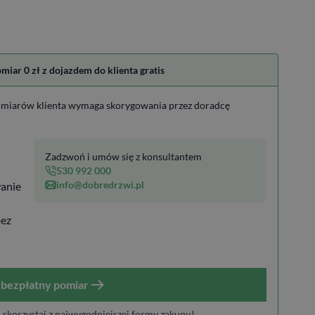
ar 0 zł z dojazdem do klienta gratis
miarów klienta wymaga skorygowania przez doradcę
Zadzwoń i umów się z konsultantem
530 992 000
info@dobredrzwi.pl
anie
bez
bezpłatny pomiar
i skorzystaj z najwygodniejszej formy zakupu!