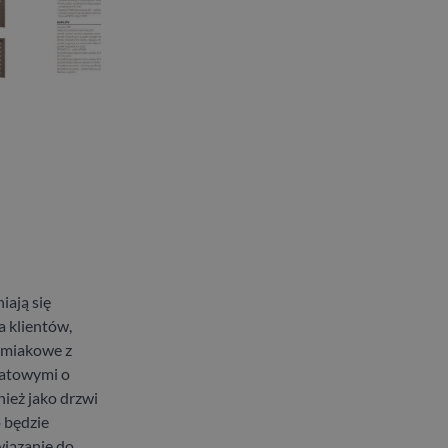
iają się
 klientów,
ramiakowe z
matowymi o
nież jako drzwi
 będzie
wiązanie do