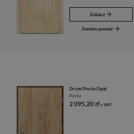
Zobacz
Zamów pomiar
Drzwi Porta Akustyczne
27db
Porta
1 641,60
zł
z VAT