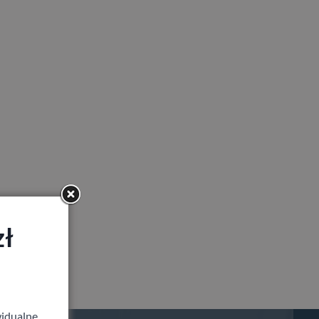
zł
idualne,