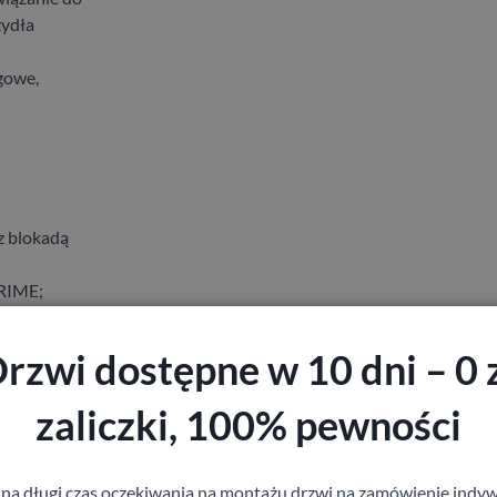
zydła
gowe,
z blokadą
PRIME;
rzwi dostępne w 10 dni – 0 
zaliczki, 100% pewności
 na długi czas oczekiwania na montażu drzwi na zamówienie indyw