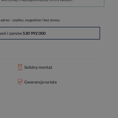
dres - szybko, wygodnie i bez stresu
woń i zamów
530 992 000
y
Solidny montaż
Gwarancja na lata