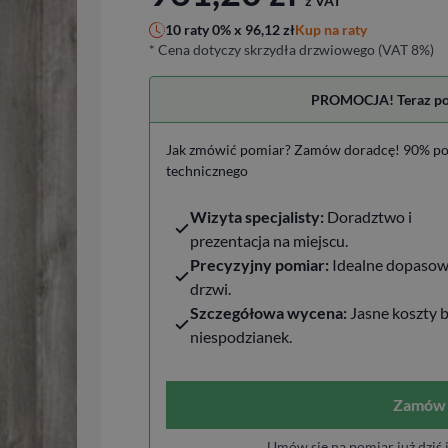
z VAT
Kup na raty
10 raty 0% x
96,12
zł
* Cena dotyczy skrzydła drzwiowego (VAT 8%)
PROMOCJA! Teraz pomi
Jak zmówić pomiar? Zamów doradcę! 90% po
technicznego
Wizyta specjalisty:
Doradztwo i
prezentacja na miejscu.
Precyzyjny pomiar:
Idealne dopasow
drzwi.
Szczegółowa wycena:
Jasne koszty 
niespodzianek.
Zamów 
Umów się na pomiar już dziś 