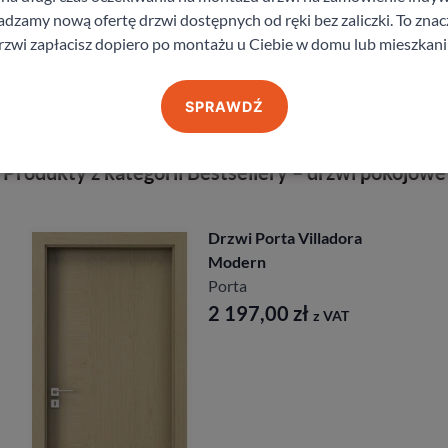
zamy nową ofertę drzwi dostępnych od ręki bez zaliczki. To znacz
staj z pomocy Doradcy przy wyborze drzw
rzwi zapłacisz dopiero po montażu u Ciebie w domu lub mieszkani
SPRAWDŹ
Produkty z kategorii Bestsellery – drzwi pokojowe
Drzwi Porta Nova
Porta
891,00
zł
z VAT