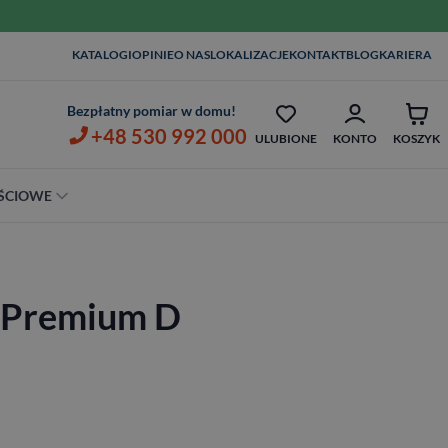
WIZYTA I POMIAR W DOM
KATALOGI
OPINIE
O NAS
LOKALIZACJE
KONTAKT
BLOG
KARIERA
OPIEKA SERWISOWA AŻ 7 LAT
ZŁ
Bezpłatny pomiar w domu!
+48 530 992 000
ULUBIONE
KONTO
KOSZYK
ŚCIOWE
Szerokość
80 cm
e Premium D
90 cm
100 cm