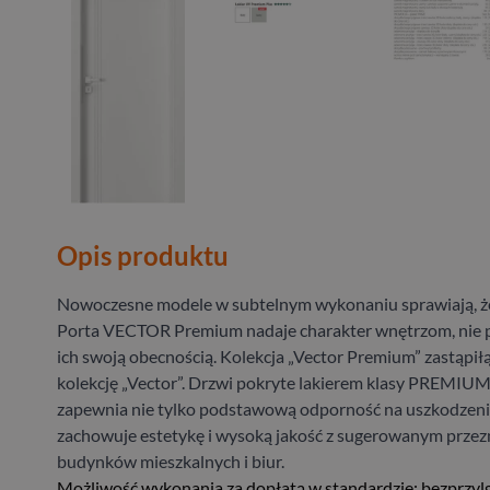
Opis produktu
Nowoczesne modele w subtelnym wykonaniu sprawiają, że
Porta VECTOR Premium nadaje charakter wnętrzom, nie p
ich swoją obecnością. Kolekcja „Vector Premium” zastąpił
kolekcję „Vector”. Drzwi pokryte lakierem klasy PREMIUM
zapewnia nie tylko podstawową odporność na uszkodzeni
zachowuje estetykę i wysoką jakość z sugerowanym prze
budynków mieszkalnych i biur.
Możliwość wykonania za dopłatą w standardzie: bezprzyl