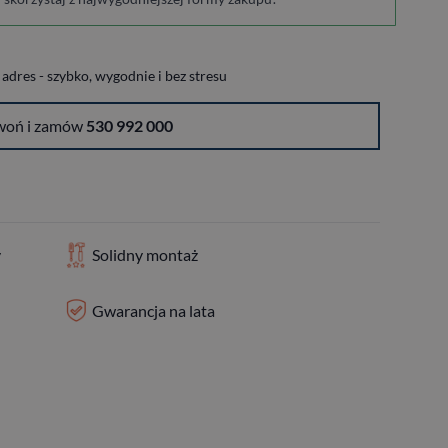
dres - szybko, wygodnie i bez stresu
woń i zamów
530 992 000
y
Solidny montaż
Gwarancja na lata