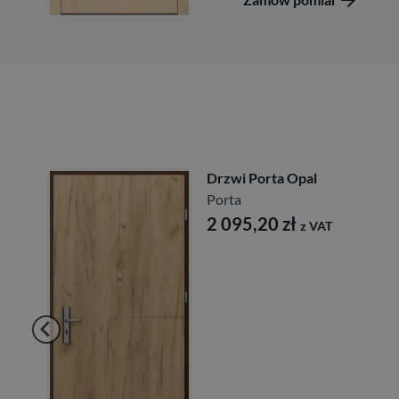
Drzwi Porta Opal
Porta
2 095,20
zł
z VAT