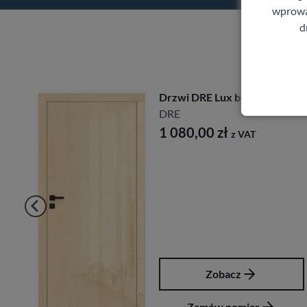
wprowad
d
Drzwi DRE Lux bezprzylgowe
DRE
1 080,00
zł
z VAT
Zobacz
Zamów pomiar