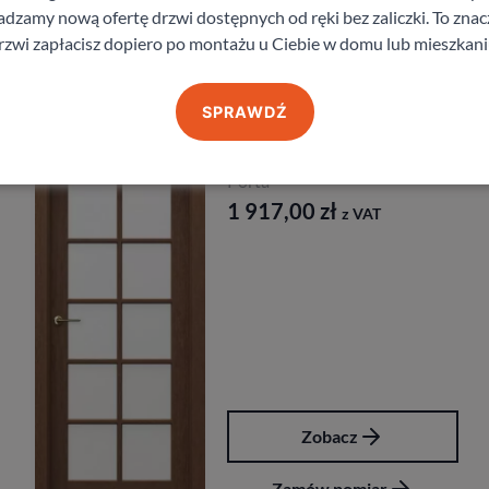
zamy nową ofertę drzwi dostępnych od ręki bez zaliczki. To znacz
rzwi zapłacisz dopiero po montażu u Ciebie w domu lub mieszkani
Produkty z kategorii Drzwi wewnętrzne
SPRAWDŹ
Drzwi Porta Cordoba
Porta
1 917,00
zł
z VAT
Zobacz
Zamów pomiar