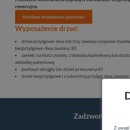
rewersyjne.
Możliwe dodatkowe płatności
Wyposażenie drzwi:
drzwi przylgowe: dwa lub trzy zawiasy czopowe stand
bezprzylgowe: dwa zawiasy 3D
zamek: na klucz zwykły, z blokadą łazienkową lub dos
wkładkę patentową
pochwyt okrągły (do drzwi przesuwnych)
drzwi bezprzylgowe i z odwrotną przylgą: dwa zawiasy
D
Zadzwoń i skorzy
Z uwagi