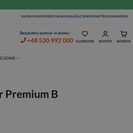
W
KATALOGI
OPINIE
O NAS
LOKALIZACJE
KONTAKT
BLOG
KARIERA
TAŻ I KLAMKI OD 1ZŁ
OPIEKA SERWISOWA AŻ 7 LAT
Z
Bezpłatny pomiar w domu!
+48 530 992 000
ULUBIONE
KONTO
KOSZYK
ŚCIOWE
Szerokość
80 cm
or Premium B
90 cm
100 cm