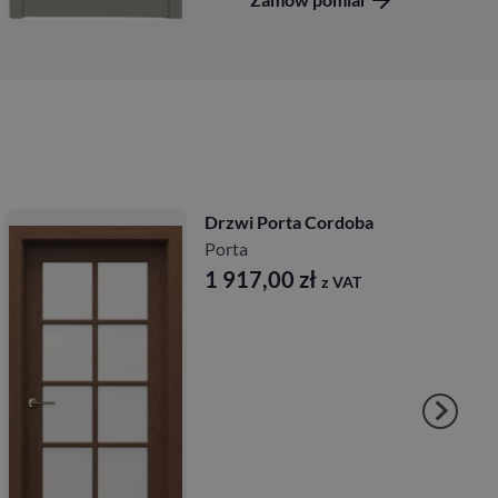
Drzwi Porta Cordoba
Porta
1 917,00
zł
z VAT