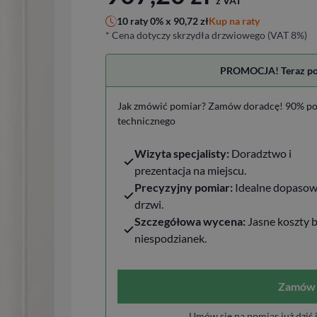
z VAT
Kup na raty
10 raty 0% x
90,72
zł
* Cena dotyczy skrzydła drzwiowego (VAT 8%)
PROMOCJA! Teraz pomi
Jak zmówić pomiar? Zamów doradcę! 90% po
technicznego
Wizyta specjalisty:
Doradztwo i
prezentacja na miejscu.
Precyzyjny pomiar:
Idealne dopasow
drzwi.
Szczegółowa wycena:
Jasne koszty 
niespodzianek.
Zamów 
Umów się na pomiar już dziś 