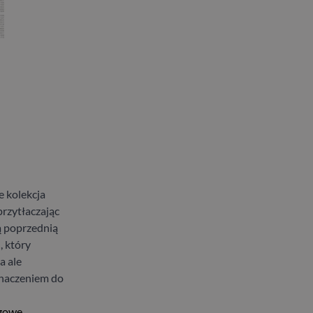
 kolekcja
rzytłaczając
ą poprzednią
, który
a ale
znaczeniem do
gowe,