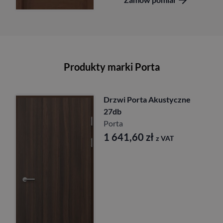
Produkty marki Porta
Drzwi Porta Akustyczne
27db
Porta
1 641,60
zł
z VAT