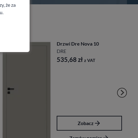
y, że za
u.
Drzwi Dre Nova 10
DRE
535,68
zł
z VAT
Zobacz
Zamów pomiar