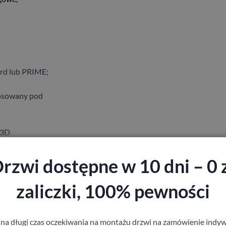
ard lub PRIME;
tosowany pod
 3D
rzwi dostępne w 10 dni – 0 
zaliczki, 100% pewności
staj z pomocy Doradcy przy wyborze drzw
 na długi czas oczekiwania na montażu drzwi na zamówienie indyw