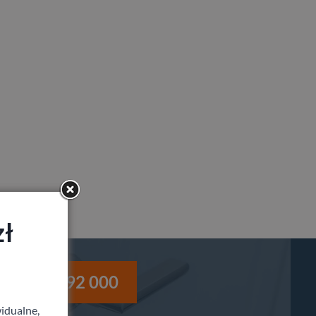
zł
i
530 992 000
idualne,