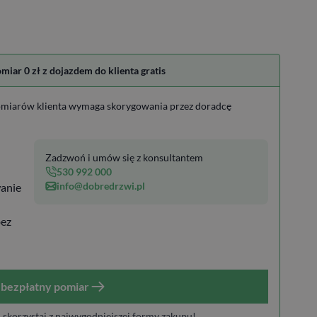
ar 0 zł z dojazdem do klienta gratis
miarów klienta wymaga skorygowania przez doradcę
Zadzwoń i umów się z konsultantem
530 992 000
info@dobredrzwi.pl
anie
bez
bezpłatny pomiar
i skorzystaj z najwygodniejszej formy zakupu!