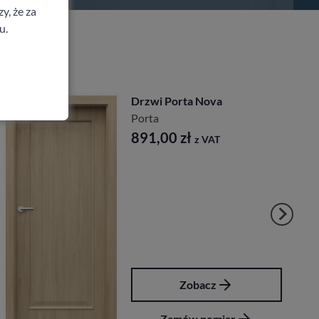
y, że za
u.
Drzwi Porta Nova
Porta
891,00
zł
z VAT
Zobacz
Zamów pomiar