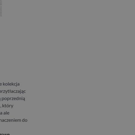
 kolekcja
rzytłaczając
ą poprzednią
, który
a ale
znaczeniem do
gowe,