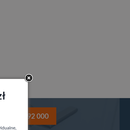
zł
i
530 992 000
idualne,