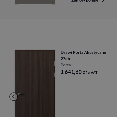
Drzwi Porta Akustyczne
27db
Porta
1 641,60
zł
z VAT