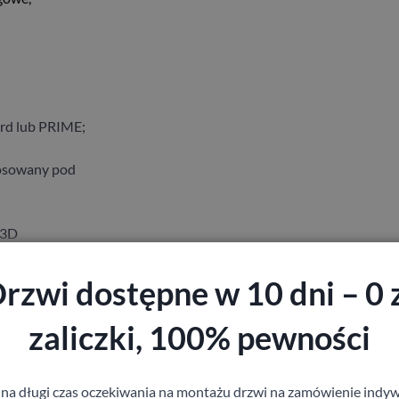
ard lub PRIME;
tosowany pod
 3D
rzwi dostępne w 10 dni – 0 
zaliczki, 100% pewności
staj z pomocy Doradcy przy wyborze drzw
 na długi czas oczekiwania na montażu drzwi na zamówienie indyw