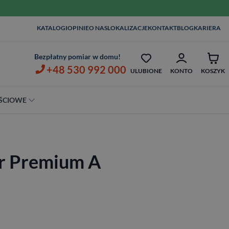
WIZYTA I POMIAR W DOMU
KATALOGI
OPINIE
O NAS
LOKALIZACJE
KONTAKT
BLOG
KARIERA
OPIEKA SERWISOWA AŻ 7 LAT
ZŁ
Bezpłatny pomiar w domu!
+48 530 992 000
ULUBIONE
KONTO
KOSZYK
ŚCIOWE
Szerokość
80 cm
or Premium A
90 cm
100 cm