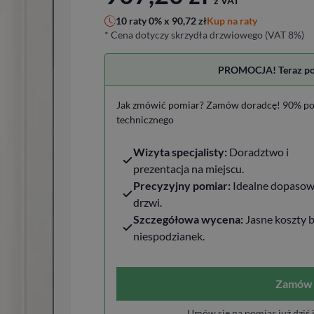
z VAT
Kup na raty
10 raty 0% x
90,72
zł
* Cena dotyczy skrzydła drzwiowego (VAT 8%)
PROMOCJA! Teraz pomi
Jak zmówić pomiar? Zamów doradcę! 90% po
technicznego
Wizyta specjalisty:
Doradztwo i
prezentacja na miejscu.
Precyzyjny pomiar:
Idealne dopasow
drzwi.
Szczegółowa wycena:
Jasne koszty 
niespodzianek.
Zamów 
Umów się na pomiar już dziś 