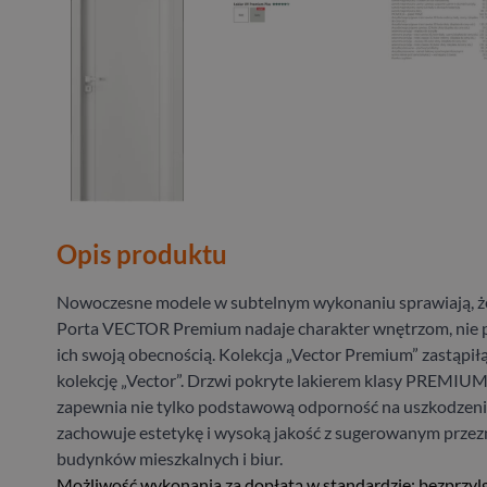
Opis produktu
Nowoczesne modele w subtelnym wykonaniu sprawiają, że
Porta VECTOR Premium nadaje charakter wnętrzom, nie p
ich swoją obecnością. Kolekcja „Vector Premium” zastąpił
kolekcję „Vector”. Drzwi pokryte lakierem klasy PREMIUM
zapewnia nie tylko podstawową odporność na uszkodzeni
zachowuje estetykę i wysoką jakość z sugerowanym prze
budynków mieszkalnych i biur.
Możliwość wykonania za dopłatą w standardzie: bezprzyl