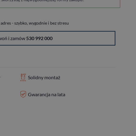
dres - szybko, wygodnie i bez stresu
woń i zamów
530 992 000
y
Solidny montaż
Gwarancja na lata