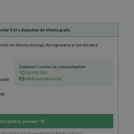
ar 0 zł z dojazdem do klienta gratis
miarów klienta wymaga skorygowania przez doradcę
Zadzwoń i umów się z konsultantem
530 992 000
info@dobredrzwi.pl
anie
bez
bezpłatny pomiar
i skorzystaj z najwygodniejszej formy zakupu!