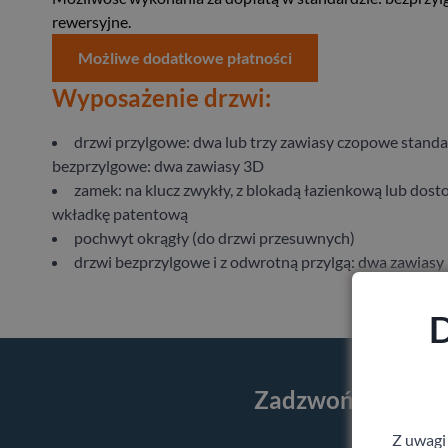
rewersyjne.
Możliwe dodatkowe płatności
Wyposażenie drzwi:
drzwi przylgowe: dwa lub trzy zawiasy czopowe stand
bezprzylgowe: dwa zawiasy 3D
zamek: na klucz zwykły, z blokadą łazienkową lub dos
wkładkę patentową
pochwyt okrągły (do drzwi przesuwnych)
drzwi bezprzylgowe i z odwrotną przylgą: dwa zawiasy
D
Zadzwoń i skorzy
Z uwagi