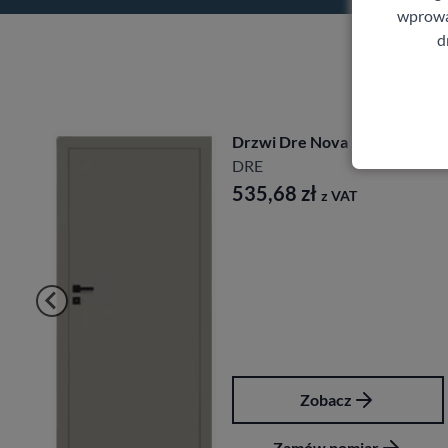
wprowad
d
Drzwi Dre Nova 10
DRE
535,68
zł
z VAT
Zobacz
Zamów pomiar