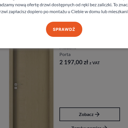
zamy nową ofertę drzwi dostępnych od ręki bez zaliczki. To znacz
rzwi zapłacisz dopiero po montażu u Ciebie w domu lub mieszkani
Produkty z kategorii Drzwi przesuwne
SPRAWDŹ
Drzwi Porta Villadora
Modern
Porta
2 197,00
zł
z VAT
Zobacz
Zamów pomiar