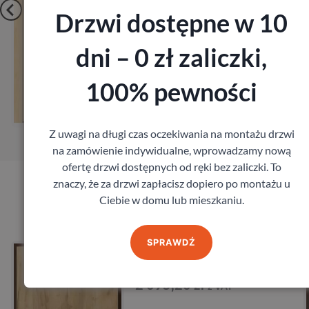
Drzwi dostępne w 10
dni – 0 zł zaliczki,
Zobacz
100% pewności
Zamów pomiar
Z uwagi na długi czas oczekiwania na montażu drzwi
na zamówienie indywidualne, wprowadzamy nową
ofertę drzwi dostępnych od ręki bez zaliczki. To
znaczy, że za drzwi zapłacisz dopiero po montażu u
Ciebie w domu lub mieszkaniu.
Produkty marki Porta
SPRAWDŹ
Drzwi Porta Opal
Porta
2 095,20
zł
z VAT