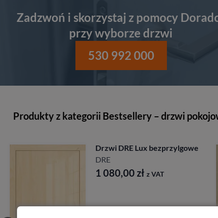
Zadzwoń i skorzystaj z pomocy Dorad
przy wyborze drzwi
530 992 000
Produkty z kategorii Bestsellery – drzwi pokoj
rzwi DRE Lux bezprzylgowe
Drzw
DRE
Mod
Port
1 080,00
zł
z VAT
2 1