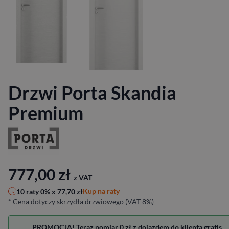
Drzwi Porta Skandia
Premium
777,00
zł
z VAT
Kup na raty
10 raty 0% x
77,70
zł
* Cena dotyczy skrzydła drzwiowego (VAT 8%)
PROMOCJA! Teraz pomiar 0 zł z dojazdem do klienta gratis