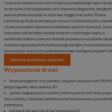
i wyraźnie widoczna na nich struktura prawdziwego dębu spraw
że skrzydła z tej wyjątkowej serii stanowią eleganckie, designer
wykończenie mieszkań w stylu eko, hygge oraz boho. Prosta
konstrukcja doskonale wpisuje się w ich minimalistyczny charak
a brak przeszkleń zapewnia oczekiwany poziom dyskrecji. Jasny
naturalny odcień dębu dodaje wnętrzu rodzinnego ciepła, a
możliwość doboru czarnych klamek pozwala na uzyskanie ideal
wyważonego połączenia tradycyjnego designu z nowoczesności
Kolorystyka i wzory skrzydła drzwiowego dostępna w galerii zd
Możliwe dodatkowe płatności
Wyposażenie drzwi:
drzwi przylgowe: trzy zawiasy czopowe standard lub PRIME
bezprzylgowe: dwa zawiasy 3D
zamek magnetyczny z czołem srebrny połysk lub złoty połys
klucz zwykły, z blokadą łazienkową lub dostosowany pod wkła
patentową
pochwyt okrągły (do drzwi przesuwnych)