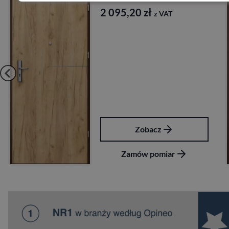
2 095,20
zł
z VAT
Zobacz
Zamów pomiar