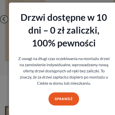
Drzwi dostępne w 10
dni – 0 zł zaliczki,
100% pewności
Zobacz
Zamów pomiar
Z uwagi na długi czas oczekiwania na montażu drzwi
na zamówienie indywidualne, wprowadzamy nową
ofertę drzwi dostępnych od ręki bez zaliczki. To
znaczy, że za drzwi zapłacisz dopiero po montażu u
Ciebie w domu lub mieszkaniu.
Produkty marki Porta
SPRAWDŹ
Drzwi Porta Opal
Porta