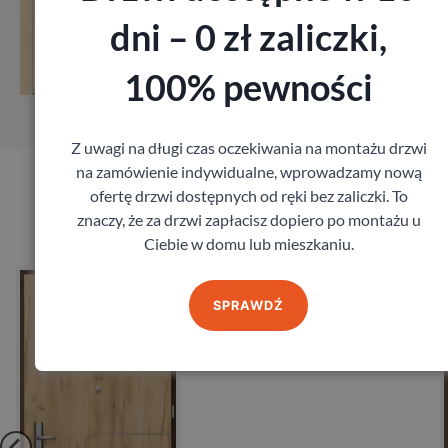
dni – 0 zł zaliczki,
Zobacz
100% pewności
Zamów pomiar
Z uwagi na długi czas oczekiwania na montażu drzwi
na zamówienie indywidualne, wprowadzamy nową
ofertę drzwi dostępnych od ręki bez zaliczki. To
Produkty marki Porta
znaczy, że za drzwi zapłacisz dopiero po montażu u
Ciebie w domu lub mieszkaniu.
Drzwi Porta Opal
Porta
SPRAWDŹ
2 095,20
zł
z VAT