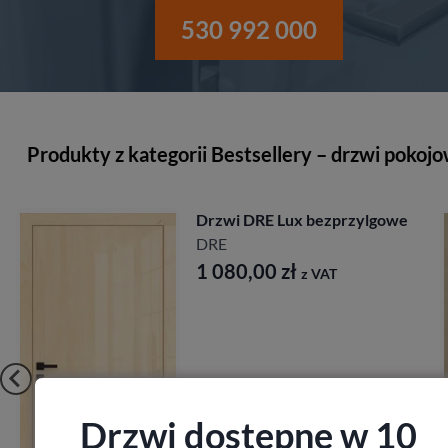
530 992 000
Produkty z kategorii Bestsellery – drzwi pokoj
Drzwi DRE Lux bezprzylgowe
DRE
1 080,00
zł
z VAT
Drzwi dostępne w 10