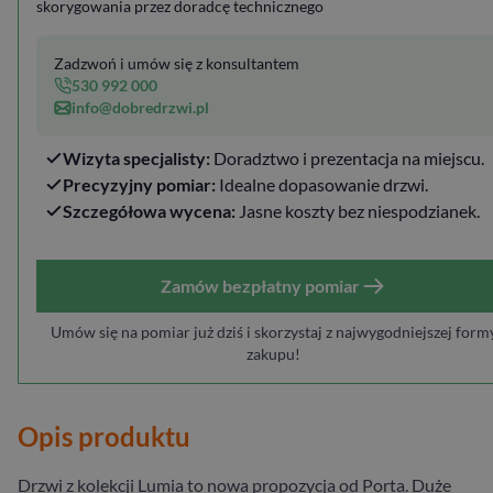
skorygowania przez doradcę technicznego
Zadzwoń i umów się z konsultantem
530 992 000
info@dobredrzwi.pl
Wizyta specjalisty:
Doradztwo i prezentacja na miejscu.
Precyzyjny pomiar:
Idealne dopasowanie drzwi.
Szczegółowa wycena:
Jasne koszty bez niespodzianek.
Zamów bezpłatny pomiar
Umów się na pomiar już dziś i skorzystaj z najwygodniejszej form
zakupu!
Opis produktu
Drzwi z kolekcji Lumia to nowa propozycja od Porta. Duże