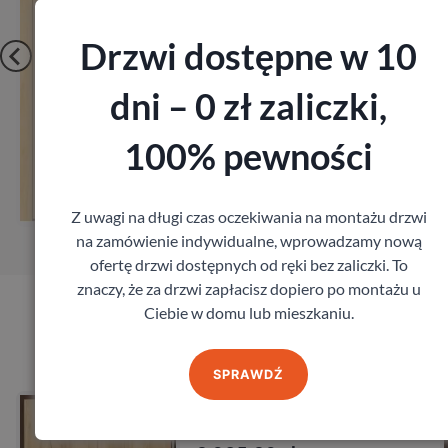
Drzwi dostępne w 10
dni – 0 zł zaliczki,
100% pewności
acz
Zobac
pomiar
Zamów po
Z uwagi na długi czas oczekiwania na montażu drzwi
na zamówienie indywidualne, wprowadzamy nową
ofertę drzwi dostępnych od ręki bez zaliczki. To
znaczy, że za drzwi zapłacisz dopiero po montażu u
Ciebie w domu lub mieszkaniu.
Produkty marki Porta
SPRAWDŹ
 Porta Opal
Drzwi Po
27db