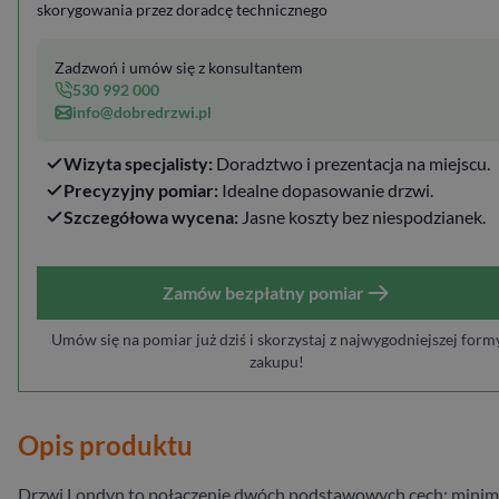
skorygowania przez doradcę technicznego
Zadzwoń i umów się z konsultantem
530 992 000
info@dobredrzwi.pl
Wizyta specjalisty:
Doradztwo i prezentacja na miejscu.
Precyzyjny pomiar:
Idealne dopasowanie drzwi.
Szczegółowa wycena:
Jasne koszty bez niespodzianek.
Zamów bezpłatny pomiar
Umów się na pomiar już dziś i skorzystaj z najwygodniejszej form
zakupu!
Opis produktu
Drzwi Londyn to połączenie dwóch podstawowych cech: minim