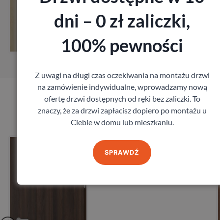
dni – 0 zł zaliczki,
Zobacz
100% pewności
Zamów pomiar
Z uwagi na długi czas oczekiwania na montażu drzwi
na zamówienie indywidualne, wprowadzamy nową
ofertę drzwi dostępnych od ręki bez zaliczki. To
Produkty marki Porta
znaczy, że za drzwi zapłacisz dopiero po montażu u
Ciebie w domu lub mieszkaniu.
Drzwi Porta Akustyczne
27db
SPRAWDŹ
Porta
1 641,60
zł
z VAT