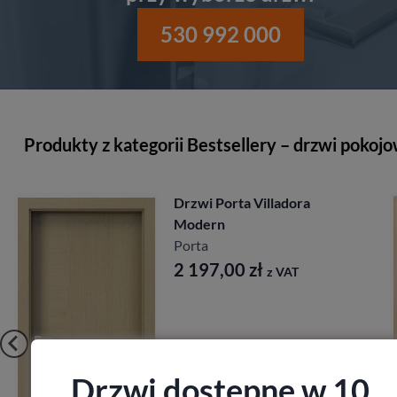
530 992 000
Produkty z kategorii Bestsellery – drzwi pokoj
Drzwi Porta Villadora
Modern
Porta
2 197,00
zł
z VAT
Drzwi dostępne w 10