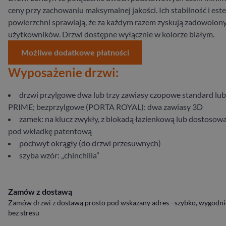
ceny przy zachowaniu maksymalnej jakości. Ich stabilność i est
powierzchni sprawiają, że za każdym razem zyskują zadowolon
użytkowników. Drzwi dostępne wyłącznie w kolorze białym.
Możliwe dodatkowe płatności
Wyposażenie drzwi:
drzwi przylgowe dwa lub trzy zawiasy czopowe standard lub
PRIME; bezprzylgowe (PORTA ROYAL): dwa zawiasy 3D
zamek: na klucz zwykły, z blokadą łazienkową lub dostosow
pod wkładkę patentową
pochwyt okrągły (do drzwi przesuwnych)
szyba wzór: „chinchilla”
Zamów z dostawą
Zamów drzwi z dostawą prosto pod wskazany adres - szybko, wygodnie
bez stresu