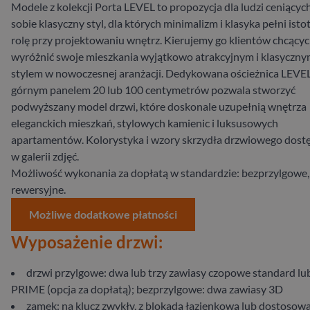
Modele z kolekcji Porta LEVEL to propozycja dla ludzi ceniącyc
sobie klasyczny styl, dla których minimalizm i klasyka pełni isto
rolę przy projektowaniu wnętrz. Kierujemy go klientów chcący
wyróżnić swoje mieszkania wyjątkowo atrakcyjnym i klasyczn
stylem w nowoczesnej aranżacji. Dedykowana ościeżnica LEVEL
górnym panelem 20 lub 100 centymetrów pozwala stworzyć
podwyższany model drzwi, które doskonale uzupełnią wnętrza
eleganckich mieszkań, stylowych kamienic i luksusowych
apartamentów. Kolorystyka i wzory skrzydła drzwiowego dost
w galerii zdjęć.
Możliwość wykonania za dopłatą w standardzie: bezprzylgowe,
rewersyjne.
Możliwe dodatkowe płatności
Wyposażenie drzwi:
drzwi przylgowe: dwa lub trzy zawiasy czopowe standard lu
PRIME (opcja za dopłatą); bezprzylgowe: dwa zawiasy 3D
zamek: na klucz zwykły, z blokadą łazienkową lub dostosow