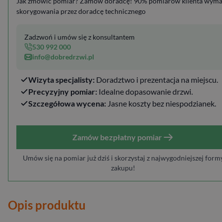
Jak zmówić pomiar? Zamów doradcę! 90% pomiarów klienta wym
skorygowania przez doradcę technicznego
Zadzwoń i umów się z konsultantem
530 992 000
info@dobredrzwi.pl
Wizyta specjalisty:
Doradztwo i prezentacja na miejscu.
Precyzyjny pomiar:
Idealne dopasowanie drzwi.
Szczegółowa wycena:
Jasne koszty bez niespodzianek.
Zamów bezpłatny pomiar
Umów się na pomiar już dziś i skorzystaj z najwygodniejszej form
zakupu!
Opis produktu