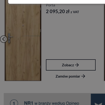
Porta
2 095,20
zł
z VAT
Zobacz
Zamów pomiar