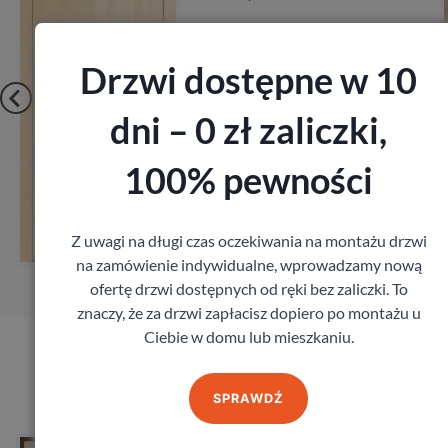
Drzwi dostępne w 10
dni – 0 zł zaliczki,
100% pewności
Zobacz
Z uwagi na długi czas oczekiwania na montażu drzwi
Zamów pomiar
na zamówienie indywidualne, wprowadzamy nową
ofertę drzwi dostępnych od ręki bez zaliczki. To
znaczy, że za drzwi zapłacisz dopiero po montażu u
Ciebie w domu lub mieszkaniu.
Produkty marki Porta
SPRAWDŹ
Drzwi Porta Opal