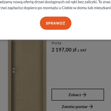
zamy nową ofertę drzwi dostępnych od ręki bez zaliczki. To znacz
rzwi zapłacisz dopiero po montażu u Ciebie w domu lub mieszkani
Produkty z kategorii Bestsellery – drzwi pokojowe
SPRAWDŹ
Drzwi Porta Villadora
Modern
Porta
2 197,00
zł
z VAT
Zobacz
Zamów pomiar