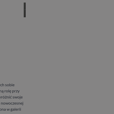
ych sobie
ną rolę przy
yróżnić swoje
w nowoczesnej
na w galerii