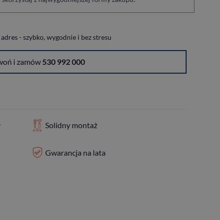
dres - szybko, wygodnie i bez stresu
woń i zamów
530 992 000
y
Solidny montaż
Gwarancja na lata