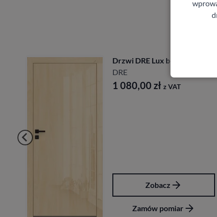
wprowad
d
Drzwi DRE Lux bezprzylgowe
DRE
1 080,00
zł
z VAT
Zobacz
Zamów pomiar