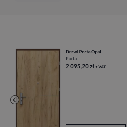
Drzwi Porta Opal
Porta
2 095,20
zł
z VAT