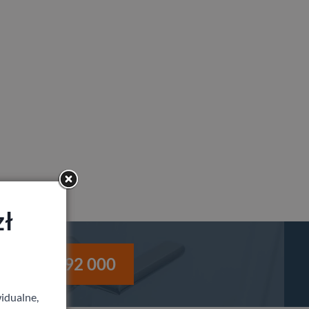
zł
i
530 992 000
idualne,