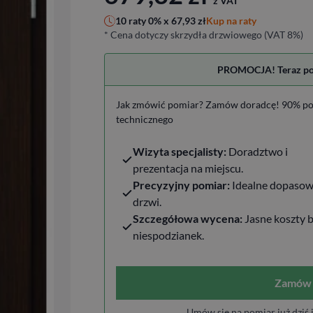
z VAT
Kup na raty
10 raty 0% x
67,93
zł
* Cena dotyczy skrzydła drzwiowego (VAT 8%)
PROMOCJA! Teraz pomi
Jak zmówić pomiar? Zamów doradcę! 90% po
technicznego
Wizyta specjalisty:
Doradztwo i
prezentacja na miejscu.
Precyzyjny pomiar:
Idealne dopasow
drzwi.
Szczegółowa wycena:
Jasne koszty 
niespodzianek.
Zamów 
Umów się na pomiar już dziś 