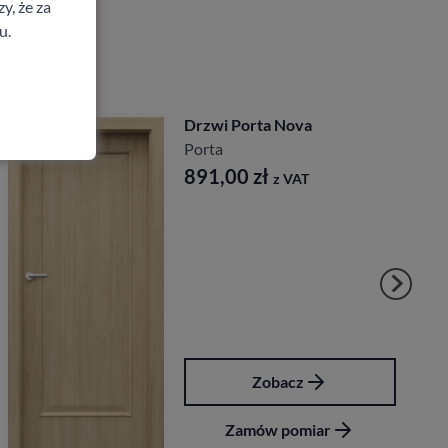
y, że za
u.
Drzwi Porta Nova
Porta
891,00
zł
z VAT
Zobacz
Zamów pomiar