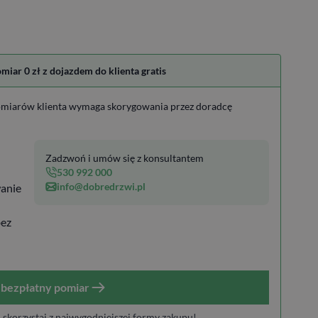
ar 0 zł z dojazdem do klienta gratis
miarów klienta wymaga skorygowania przez doradcę
Zadzwoń i umów się z konsultantem
530 992 000
info@dobredrzwi.pl
anie
bez
bezpłatny pomiar
i skorzystaj z najwygodniejszej formy zakupu!