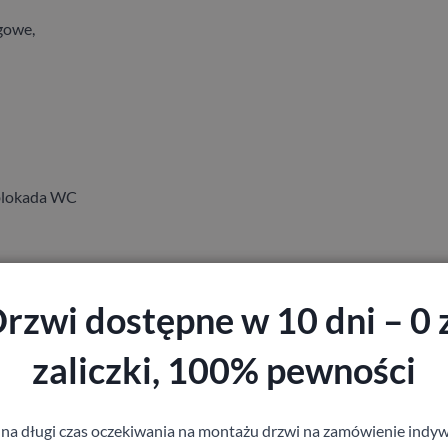
gowe,
 blokada WC
rzwi dostępne w 10 dni – 0 
zaliczki, 100% pewności
staj z pomocy Doradcy przy wyborze drzw
 na długi czas oczekiwania na montażu drzwi na zamówienie indyw