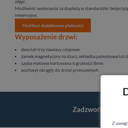
zdjęć.
Możliwość wykonania za dopłatą w standardzie: bezprzyl
rewersyjne.
Możliwe dodatkowe płatności
Wyposażenie drzwi:
dwa lub trzy zawiasy czopowe
zamek magnetyczny na klucz, wkładka patentowa lub
szyba matowa hartowana o grubości 8mm
pochwyt okrągły do drzwi przesuwnych
D
Zadzwoń i skorzy
Z uwagi