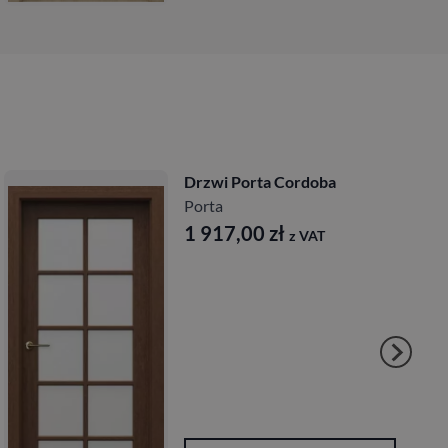
Drzwi Porta Cordoba
Porta
1 917,00
zł
z VAT