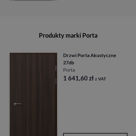
Produkty marki Porta
Drzwi Porta Akustyczne
27db
Porta
1 641,60
zł
z VAT