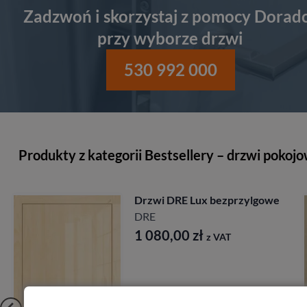
Zadzwoń i skorzystaj z pomocy Dorad
przy wyborze drzwi
530 992 000
Produkty z kategorii Bestsellery – drzwi pokoj
we
Drzwi Porta Villadora
Modern
Porta
2 197,00
zł
z VAT