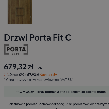
Drzwi Porta Fit C
679,32
zł
z VAT
Kup na raty
10 raty 0% x
67,93
zł
* Cena dotyczy skrzydła drzwiowego (VAT 8%)
PROMOCJA! Teraz pomiar 0 zł z dojazdem do klienta gratis
Jak zmówić pomiar? Zamów doradcę! 90% pomiarów klienta wym
skorygowania przez doradcę technicznego