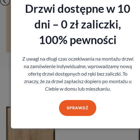
Drzwi dostępne w 10
dni – 0 zł zaliczki,
Zobacz
100% pewności
Zamów pomiar
Z uwagi na długi czas oczekiwania na montażu drzwi
na zamówienie indywidualne, wprowadzamy nową
ofertę drzwi dostępnych od ręki bez zaliczki. To
znaczy, że za drzwi zapłacisz dopiero po montażu u
Produkty marki Porta
Ciebie w domu lub mieszkaniu.
SPRAWDŹ
Drzwi Porta Akustyczne
27db
Porta
1 641,60
zł
z VAT