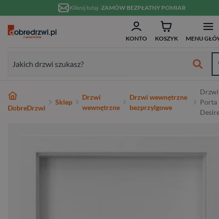
Przejdź do treści
Kliknij tutaj -
ZAMÓW BEZPŁATNY POMIAR
ZAM
Formularz wyszukiwania:
KONTO
KOSZYK
MENU GŁÓ
Formularz wyszukiwania:
Najlepsze marki
Drzwi
Drzwi
Drzwi wewnętrzne
Od ręki
Wykończenie
Białe
Bezprzylgowe
Szklane
Dwuskrzydłowe
Typ
Do domu
Drewniane
Białe
Dwuskrzydłowe
Przeznaczenie
Do domu
Hybrydowe
RC2
80 cm
w 10 dni
Sklep
Porta
wewnętrzne
bezprzylgowe
DobreDrzwi
Desir
Wewnętrzne
Typ
Nowoczesne
Przesuwne
Ościeżnicą
70 cm
Materiał
Do mieszkania
Aluminiowe
W nowoczesnym stylu
Niestandardowe wymiary
Materiał
Wejściowe wewnątrzklatkowe
Stalowe
RC3
90 cm
Zewnętrzne
Materiał
Ukryte
80 cm
Wykończenie
Pasywne
Stalowe
Antywłamaniowe
Drewniane
RC4
100 cm
Wejściowe
Rodzaj
90 cm
Rodzaj
Szerokość
Na wymiar