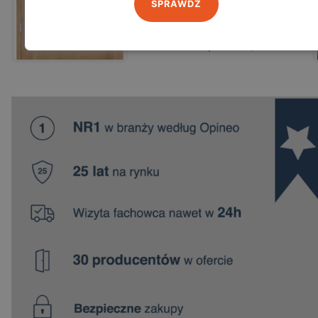
SPRAWDŹ
Zobacz
Zamów pomiar