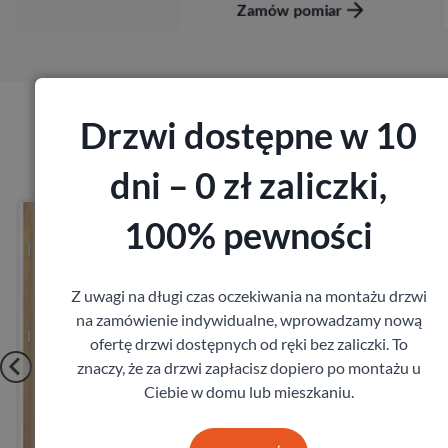
Zamów pomiar
Drzwi dostępne w 10
Produkty marki Erkado
dni – 0 zł zaliczki,
Drzwi Erkado Kamelia
100% pewności
Erkado
724,68
zł
z VAT
Z uwagi na długi czas oczekiwania na montażu drzwi
na zamówienie indywidualne, wprowadzamy nową
ofertę drzwi dostępnych od ręki bez zaliczki. To
znaczy, że za drzwi zapłacisz dopiero po montażu u
Ciebie w domu lub mieszkaniu.