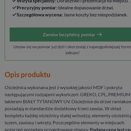
Wizyta specjalisty:
Doradztwo i prezentacja na miejscu.
Precyzyjny pomiar:
Idealne dopasowanie drzwi.
Szczegółowa wycena:
Jasne koszty bez niespodzianek.
Zamów bezpłatny pomiar
Umów się na pomiar już dziś i skorzystaj z najwygodniejszej form
zakupu!
Opis produktu
Ościeżnica wykonana jest z wysokiej jakości MDF i pokryta
następującymi rodzajami wykończeń: GREKO, CPL, PREMIUM 
lakierem BIAŁY TYTANOWY UV. Ościeżnice do drzwi ramiako
posiadają w standardzie dodatkowy trzeci zawias. W skład
kompletu każdej ościeżnicy stałej wchodzą: elementy ościeżnic
luzem, zawiasy i wkręty. Poszczególne elementy w miejscach
połączeń posiadają przygotowane otwory.
Podana cena jest c