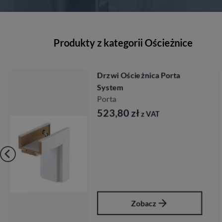
Produkty z kategorii Ościeżnice
Drzwi Ościeżnica
Regulowana Pol Skone
System Din
488,16
zł
z VAT
Zobacz