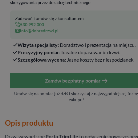
skorygowania przez doradcę technicznego
Zadzwoń i umów się z konsultantem
530 992 000
info@dobredrzwi.pl
Wizyta specjalisty:
Doradztwo i prezentacja na miejscu.
Precyzyjny pomiar:
Idealne dopasowanie drzwi.
Szczegółowa wycena:
Jasne koszty bez niespodzianek.
Zamów bezpłatny pomiar
Umów się na pomiar już dziś i skorzystaj z najwygodniejszej form
zakupu!
Opis produktu
Drzwi wewnętrzne
Porta Trim
Lite
to połączenie nowoczesneg