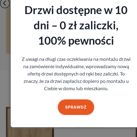
Drzwi dostępne w 10
dni – 0 zł zaliczki,
Zobacz
100% pewności
Zamów pomiar
Z uwagi na długi czas oczekiwania na montażu drzwi
na zamówienie indywidualne, wprowadzamy nową
ofertę drzwi dostępnych od ręki bez zaliczki. To
znaczy, że za drzwi zapłacisz dopiero po montażu u
Ciebie w domu lub mieszkaniu.
Produkty marki Porta
SPRAWDŹ
Drzwi Porta Akustyczne
27db
Porta
1 641,60
zł
z VAT