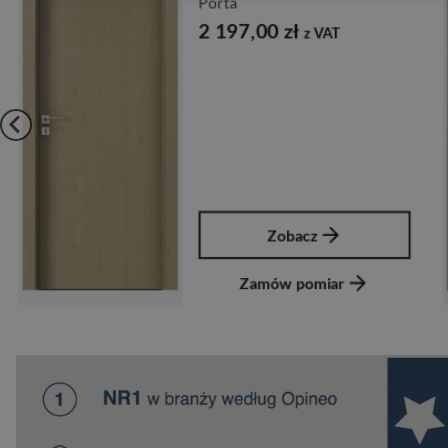
Porta
2 197,00
zł
z VAT
Zobacz
Zamów pomiar
…