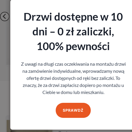
Drzwi dostępne w 10
dni – 0 zł zaliczki,
100% pewności
Zobacz
Zamów pomiar
Z uwagi na długi czas oczekiwania na montażu drzwi
…
na zamówienie indywidualne, wprowadzamy nową
ofertę drzwi dostępnych od ręki bez zaliczki. To
znaczy, że za drzwi zapłacisz dopiero po montażu u
Ciebie w domu lub mieszkaniu.
Produkty marki Porta
SPRAWDŹ
Drzwi Porta Villadora
Modern