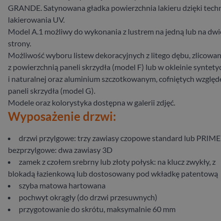
GRANDE. Satynowana gładka powierzchnia lakieru dzięki tech
lakierowania UV.
Model A.1 możliwy do wykonania z lustrem na jedną lub na dwi
strony.
Możliwość wyboru listew dekoracyjnych z litego dębu, zlicowa
z powierzchnią paneli skrzydła (model F) lub w okleinie syntety
i naturalnej oraz aluminium szczotkowanym, cofniętych wzglę
paneli skrzydła (model G).
Modele oraz kolorystyka dostępna w galerii zdjęć.
Wyposażenie drzwi:
drzwi przylgowe: trzy zawiasy czopowe standard lub PRIME
bezprzylgowe: dwa zawiasy 3D
zamek z czołem srebrny lub złoty połysk: na klucz zwykły, z
blokadą łazienkową lub dostosowany pod wkładkę patentową
szyba matowa hartowana
pochwyt okrągły (do drzwi przesuwnych)
przygotowanie do skrótu, maksymalnie 60 mm