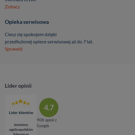
Zobacz
Opieka serwisowa
Ciesz się spokojem dzięki
przedłużonej opiece serwisowej aż do 7 lat.
Sprawdź
Lider opinii
4.7
908 opinii z
Jesteśmy
Google
ogólnopolskim
liderem w