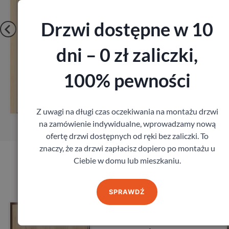
Drzwi dostępne w 10
dni – 0 zł zaliczki,
100% pewności
Zobacz
Zamów pomiar
Z uwagi na długi czas oczekiwania na montażu drzwi
na zamówienie indywidualne, wprowadzamy nową
ofertę drzwi dostępnych od ręki bez zaliczki. To
znaczy, że za drzwi zapłacisz dopiero po montażu u
Ciebie w domu lub mieszkaniu.
Produkty marki Porta
SPRAWDŹ
Drzwi Porta Akustyczne
27db