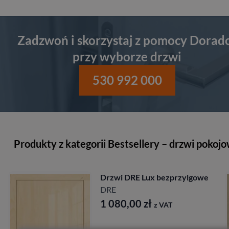
Zadzwoń i skorzystaj z pomocy Dorad
przy wyborze drzwi
530 992 000
Produkty z kategorii Bestsellery – drzwi pokoj
e
Drzwi Porta Villadora
Modern
Porta
2 197,00
zł
z VAT