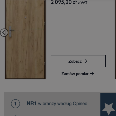
Porta
1 641,60
zł
z VAT
Zobacz
Zamów pomiar