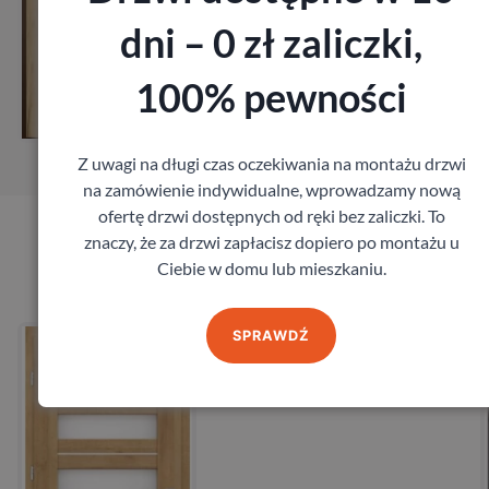
dni – 0 zł zaliczki,
Zobacz
100% pewności
Zamów pomiar
Z uwagi na długi czas oczekiwania na montażu drzwi
na zamówienie indywidualne, wprowadzamy nową
ofertę drzwi dostępnych od ręki bez zaliczki. To
znaczy, że za drzwi zapłacisz dopiero po montażu u
Produkty marki Erkado
Ciebie w domu lub mieszkaniu.
Drzwi Erkado Kamelia
SPRAWDŹ
Erkado
724,68
zł
z VAT