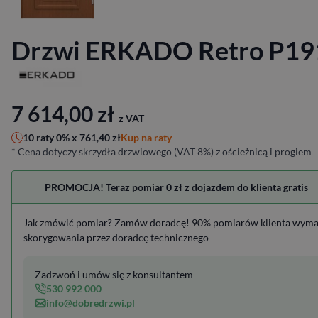
Drzwi ERKADO Retro P19
7 614,00
zł
z VAT
Kup na raty
10 raty 0% x
761,40
zł
* Cena dotyczy skrzydła drzwiowego (VAT 8%) z ościeżnicą i progiem
PROMOCJA! Teraz pomiar 0 zł z dojazdem do klienta gratis
Jak zmówić pomiar? Zamów doradcę! 90% pomiarów klienta wym
skorygowania przez doradcę technicznego
Zadzwoń i umów się z konsultantem
530 992 000
info@dobredrzwi.pl