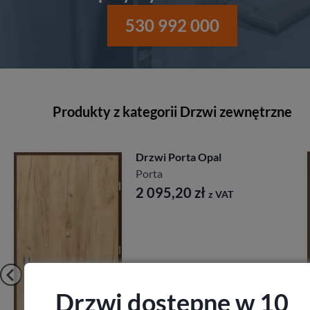
530 992 000
Produkty z kategorii Drzwi zewnętrzne
Drzwi Porta Akustyczne
27db
Porta
1 641,60
zł
z VAT
Drzwi dostępne w 10