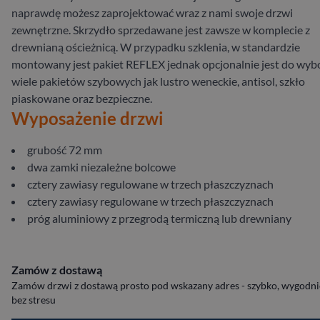
naprawdę możesz zaprojektować wraz z nami swoje drzwi
zewnętrzne. Skrzydło sprzedawane jest zawsze w komplecie z
drewnianą ościeżnicą. W przypadku szklenia, w standardzie
montowany jest pakiet REFLEX jednak opcjonalnie jest do wyb
wiele pakietów szybowych jak lustro weneckie, antisol, szkło
piaskowane oraz bezpieczne.
Wyposażenie drzwi
grubość 72 mm
dwa zamki niezależne bolcowe
cztery zawiasy regulowane w trzech płaszczyznach
cztery zawiasy regulowane w trzech płaszczyznach
próg aluminiowy z przegrodą termiczną lub drewniany
Zamów z dostawą
Zamów drzwi z dostawą prosto pod wskazany adres - szybko, wygodnie
bez stresu