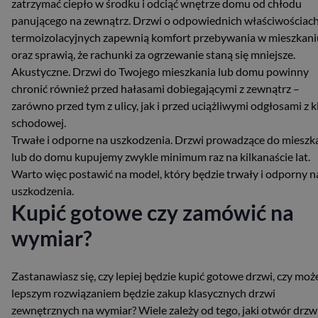
zatrzymać ciepło w środku i odciąć wnętrze domu od chłodu
panującego na zewnątrz. Drzwi o odpowiednich właściwościac
termoizolacyjnych zapewnią komfort przebywania w mieszkani
oraz sprawią, że rachunki za ogrzewanie staną się mniejsze.
Akustyczne. Drzwi do Twojego mieszkania lub domu powinny
chronić również przed hałasami dobiegającymi z zewnątrz –
zarówno przed tym z ulicy, jak i przed uciążliwymi odgłosami z k
schodowej.
Trwałe i odporne na uszkodzenia. Drzwi prowadzące do mieszk
lub do domu kupujemy zwykle minimum raz na kilkanaście lat.
Warto więc postawić na model, który będzie trwały i odporny n
uszkodzenia.
Kupić gotowe czy zamówić na
wymiar?
Zastanawiasz się, czy lepiej będzie kupić gotowe drzwi, czy moż
lepszym rozwiązaniem będzie zakup klasycznych drzwi
zewnętrznych na wymiar? Wiele zależy od tego, jaki otwór drz