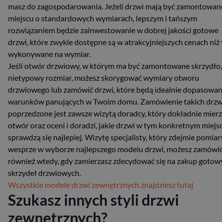
masz do zagospodarowania. Jeżeli drzwi mają być zamontowan
miejscu o standardowych wymiarach, lepszym i tańszym
rozwiązaniem będzie zainwestowanie w dobrej jakości gotowe
drzwi, które zwykle dostępne są w atrakcyjniejszych cenach niż 
wykonywane na wymiar.
Jeśli otwór drzwiowy, w którym ma być zamontowane skrzydło
nietypowy rozmiar, możesz skorygować wymiary otworu
drzwiowego lub zamówić drzwi, które będą idealnie dopasowa
warunków panujących w Twoim domu. Zamówienie takich drzw
poprzedzone jest zawsze wizytą doradcy, który dokładnie mier
otwór oraz oceni i doradzi, jakie drzwi w tym konkretnym miejs
sprawdzą się najlepiej. Wizytę specjalisty, który zdejmie pomiary
wesprze w wyborze najlepszego modelu drzwi, możesz zamówi
również wtedy, gdy zamierzasz zdecydować się na zakup gotow
skrzydeł drzwiowych.
Wszystkie modele drzwi zewnętrznych znajdziesz tutaj
Szukasz innych styli drzwi
zewnętrznych?