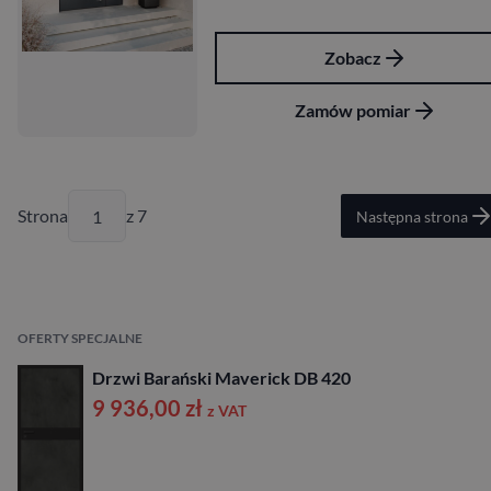
Zobacz
Zamów pomiar
Strona
z 7
Następna strona
OFERTY SPECJALNE
Drzwi Barański Maverick DB 420
9 936,00
zł
z VAT