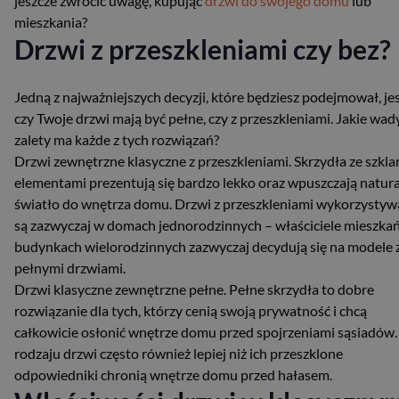
jeszcze zwrócić uwagę, kupując
drzwi do swojego domu
lub
mieszkania?
Drzwi z przeszkleniami czy bez?
Jedną z najważniejszych decyzji, które będziesz podejmował, jes
czy Twoje drzwi mają być pełne, czy z przeszkleniami. Jakie wady
zalety ma każde z tych rozwiązań?
Drzwi zewnętrzne klasyczne z przeszkleniami. Skrzydła ze szkl
elementami prezentują się bardzo lekko oraz wpuszczają natur
światło do wnętrza domu. Drzwi z przeszkleniami wykorzysty
są zazwyczaj w domach jednorodzinnych – właściciele mieszka
budynkach wielorodzinnych zazwyczaj decydują się na modele 
pełnymi drzwiami.
Drzwi klasyczne zewnętrzne pełne. Pełne skrzydła to dobre
rozwiązanie dla tych, którzy cenią swoją prywatność i chcą
całkowicie osłonić wnętrze domu przed spojrzeniami sąsiadów.
rodzaju drzwi często również lepiej niż ich przeszklone
odpowiedniki chronią wnętrze domu przed hałasem.