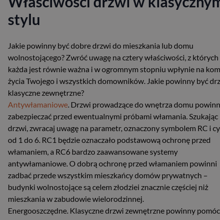
Właściwości drzwi w klasyczny
stylu
Jakie powinny być dobre drzwi do mieszkania lub domu
wolnostojącego? Zwróć uwagę na cztery właściwości, z których
każda jest równie ważna i w ogromnym stopniu wpłynie na kom
życia Twojego i wszystkich domowników. Jakie powinny być dr
klasyczne zewnętrzne?
Antywłamaniowe
. Drzwi prowadzące do wnętrza domu powin
zabezpieczać przed ewentualnymi próbami włamania. Szukając
drzwi, zwracaj uwagę na parametr, oznaczony symbolem RC i cy
od 1 do 6. RC1 będzie oznaczało podstawową ochronę przed
włamaniem, a RC6 bardzo zaawansowane systemy
antywłamaniowe. O dobrą ochronę przed włamaniem powinni
zadbać przede wszystkim mieszkańcy domów prywatnych –
budynki wolnostojące są celem złodziei znacznie częściej niż
mieszkania w zabudowie wielorodzinnej.
Energooszczędne. Klasyczne drzwi zewnętrzne powinny pomóc