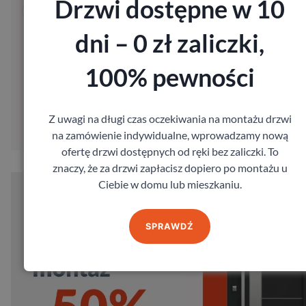
Drzwi dostępne w 10
Wysyłając formularz wyrażasz zgodę na przetwarzanie Twoich
danych osobowych w celu skontaktowania się z Tobą w sprawie
dni – 0 zł zaliczki,
Twojego zamówienia, zgodnie z ustawą z dnia 29.08.97 o ochro
danych osobowych, Dz. U. Nr 133, poz. 883.
100% pewności
Poproś o wycenę
Z uwagi na długi czas oczekiwania na montażu drzwi
na zamówienie indywidualne, wprowadzamy nową
ofertę drzwi dostępnych od ręki bez zaliczki. To
znaczy, że za drzwi zapłacisz dopiero po montażu u
Ciebie w domu lub mieszkaniu.
SPRAWDŹ