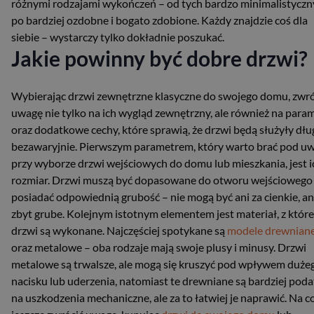
różnymi rodzajami wykończeń – od tych bardzo minimalistyczn
po bardziej ozdobne i bogato zdobione. Każdy znajdzie coś dla
siebie – wystarczy tylko dokładnie poszukać.
Jakie powinny być dobre drzwi?
Wybierając drzwi zewnętrzne klasyczne do swojego domu, zwr
uwagę nie tylko na ich wygląd zewnętrzny, ale również na para
oraz dodatkowe cechy, które sprawią, że drzwi będą służyły dłu
bezawaryjnie. Pierwszym parametrem, który warto brać pod u
przy wyborze drzwi wejściowych do domu lub mieszkania, jest i
rozmiar. Drzwi muszą być dopasowane do otworu wejściowego
posiadać odpowiednią grubość – nie mogą być ani za cienkie, an
zbyt grube. Kolejnym istotnym elementem jest materiał, z któr
drzwi są wykonane. Najczęściej spotykane są
modele drewnian
oraz metalowe – oba rodzaje mają swoje plusy i minusy. Drzwi
metalowe są trwalsze, ale mogą się kruszyć pod wpływem duże
nacisku lub uderzenia, natomiast te drewniane są bardziej pod
na uszkodzenia mechaniczne, ale za to łatwiej je naprawić. Na c