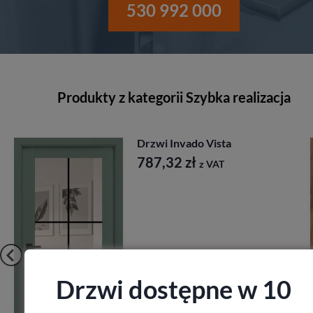
530 992 000
Produkty z kategorii Szybka realizacja
Drzwi Invado Vista
787,32
zł
z VAT
Drzwi dostępne w 10