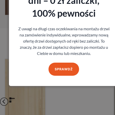
dni – 0 zł zaliczki,
Zamów pomiar
100% pewności
Z uwagi na długi czas oczekiwania na montażu drzwi
na zamówienie indywidualne, wprowadzamy nową
ofertę drzwi dostępnych od ręki bez zaliczki. To
Produkty marki DRE
znaczy, że za drzwi zapłacisz dopiero po montażu u
Ciebie w domu lub mieszkaniu.
zylgowe
Drzwi Dre Nova 10
DRE
SPRAWDŹ
535,68
zł
z VAT