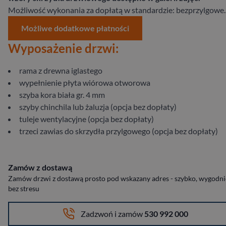
Możliwość wykonania za dopłatą w standardzie: bezprzylgowe.
Możliwe dodatkowe płatności
Wyposażenie drzwi:
rama z drewna iglastego
wypełnienie płyta wiórowa otworowa
szyba kora biała gr. 4 mm
szyby chinchila lub żaluzja (opcja bez dopłaty)
tuleje wentylacyjne (opcja bez dopłaty)
trzeci zawias do skrzydła przylgowego (opcja bez dopłaty)
Zamów z dostawą
Zamów drzwi z dostawą prosto pod wskazany adres - szybko, wygodnie
bez stresu
Zadzwoń i zamów
530 992 000