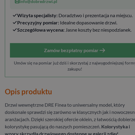
info@dobredrzwi.pl
Wizyta specjalisty:
Doradztwo i prezentacja na miejscu.
Precyzyjny pomiar:
Idealne dopasowanie drzwi.
Szczegółowa wycena:
Jasne koszty bez niespodzianek.
Zamów bezpłatny pomiar
Umów się na pomiar już dziś i skorzystaj z najwygodniejszej form
zakupu!
Opis produktu
Drzwi wewnętrzne DRE Finea to uniwersalny model, który
doskonale sprawdzi się zarówno w klasycznych jak i nowoczes
aranżacjach. Dzięki szerokiej ofercie oklein, z łatwością dobier
kolorystykę pasującą do naszych pomieszczeń.
Kolorystyka i
wzory skrzydła drzwiowego dostępne w galerii zdjęć.