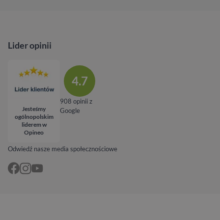
Lider opinii
4.7
908 opinii z
Jesteśmy
Google
ogólnopolskim
liderem w
Opineo
Odwiedź nasze media społecznościowe