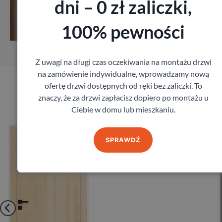
dni – 0 zł zaliczki,
Zobacz
100% pewności
iar
Zamów pomiar
Z uwagi na długi czas oczekiwania na montażu drzwi
na zamówienie indywidualne, wprowadzamy nową
ofertę drzwi dostępnych od ręki bez zaliczki. To
Produkty marki DRE
znaczy, że za drzwi zapłacisz dopiero po montażu u
Ciebie w domu lub mieszkaniu.
bezprzylgowe
Drzwi Dre Nova 10
SPRAWDŹ
DRE
535,68
zł
 VAT
z VAT