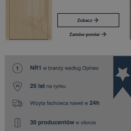
z
Zobacz
miar
Zamów pomia