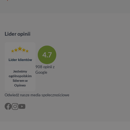
Lider opinii
4.7
908 opinii z
Jesteśmy
Google
ogólnopolskim
liderem w
Opineo
Odwiedź nasze media społecznościowe