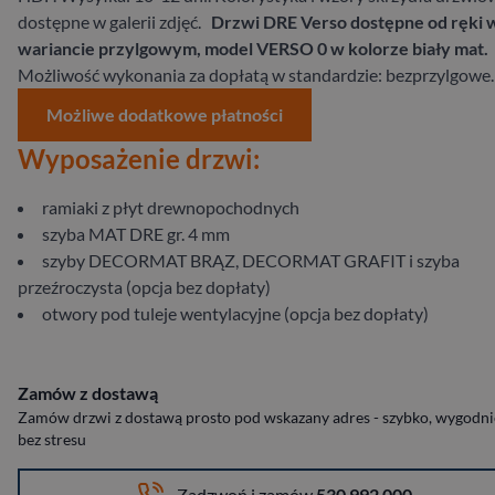
dostępne w galerii zdjęć.
Drzwi DRE Verso dostępne od ręki 
wariancie przylgowym, model VERSO 0 w kolorze biały mat.
Możliwość wykonania za dopłatą w standardzie: bezprzylgowe.
Możliwe dodatkowe płatności
Wyposażenie drzwi:
ramiaki z płyt drewnopochodnych
szyba MAT DRE gr. 4 mm
szyby DECORMAT BRĄZ, DECORMAT GRAFIT i szyba
przeźroczysta (opcja bez dopłaty)
otwory pod tuleje wentylacyjne (opcja bez dopłaty)
Zamów z dostawą
Zamów drzwi z dostawą prosto pod wskazany adres - szybko, wygodnie
bez stresu
Zadzwoń i zamów
530 992 000