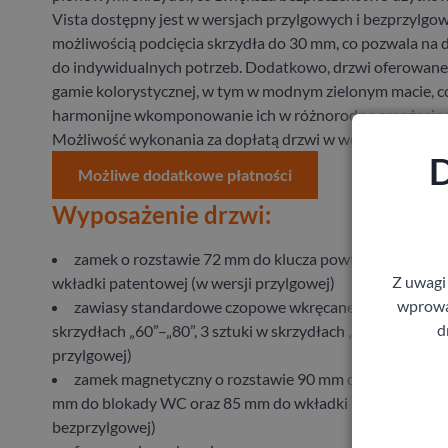
Vista dostępny jest w wersjach przylgowych i bezprzylgow
możliwością podcięcia skrzydła do 30 mm, co pozwala na
do indywidualnych potrzeb.
Dodatkowo, drzwi oferowane 
gamie kolorystycznej, w tym w modnym zielonym macie, c
harmonijne wkomponowanie ich w różnorodne aranżacje 
Możliwość wykonania za dopłatą drzwi w wersji: bezprzyl
D
Możliwe dodatkowe płatności
Wyposażenie drzwi:
zamek o rozstawie 72 mm do klucza powtarzalnego, b
Z uwagi
wkładki patentowej (w wersji przylgowej)
wprowad
zawiasy standardowe czopowe wkręcane 13,5/9 – 2 sz
d
skrzydłach „60”–„80”, 3 sztuki w skrzydłach „90”–„100” (w 
przylgowej)
zamek magnetyczny o rozstawie 90 mm do klucza powt
mm do blokady WC oraz 85 mm do wkładki patentowej (w
bezprzylgowej)