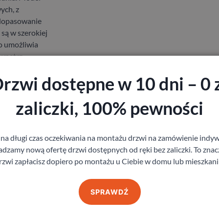
ych, z
 dopasowanie
są w szerokiej
o umożliwia
wnętrz.
gowej.
rzwi dostępne w 10 dni – 0 
zaliczki, 100% pewności
lokady WC lub
 na długi czas oczekiwania na montażu drzwi na zamówienie indyw
zamy nową ofertę drzwi dostępnych od ręki bez zaliczki. To znacz
tuki w
rzwi zapłacisz dopiero po montażu u Ciebie w domu lub mieszkani
wersji
arzalnego, 95
SPRAWDŹ
 wersji