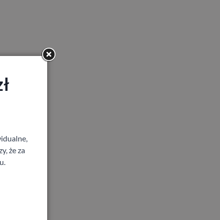
zł
idualne,
y, że za
u.