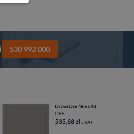
i
530 992 000
Drzwi Dre Nova 10
DRE
535,68
zł
z VAT