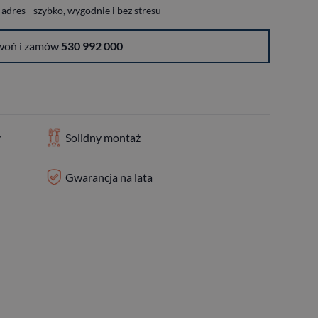
dres - szybko, wygodnie i bez stresu
woń i zamów
530 992 000
y
Solidny montaż
Gwarancja na lata