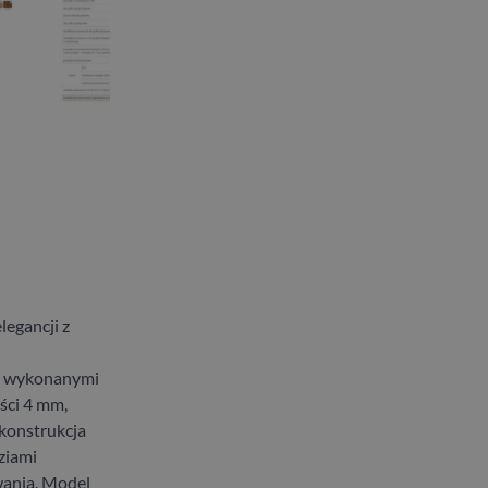
legancji z
mi wykonanymi
ści 4 mm,
 konstrukcja
ziami
ania.
Model