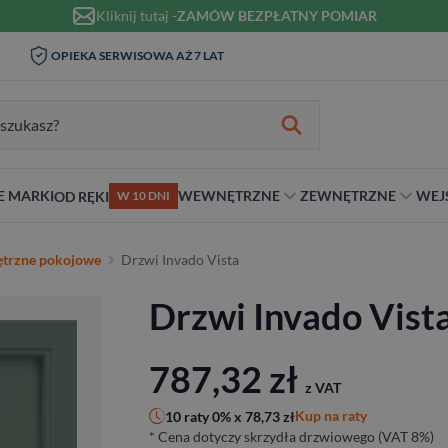
Kliknij tutaj -
ZAMÓW BEZPŁATNY POMIAR
WIZYTA I POMIAR W DOMU 0
OPIEKA SERWISOWA AŻ 7 LAT
ZŁ
zukiwania:
E MARKI
WEWNĘTRZNE
ZEWNĘTRZNE
WEJ
OD RĘKI
W 10 DNI
nie
teriał
Materiał
Rodzaj
Rodzaj
Antywłamaniowe
trzne pokojowe
Drzwi Invado Vista
ybrydowe
Szklane
Dwuskrzydłowe
Dwuskrzydłowe
RC2
Drzwi Invado Vist
snym stylu
alowe
Ościeżnicą
Niestandardowe wymiary
70 cm
RC3
ewniane
80 cm
RC4
90 cm
787,32
zł
z VAT
Na wymiar
Kup na raty
10 raty 0% x
78,73
zł
* Cena dotyczy skrzydła drzwiowego (VAT 8%)