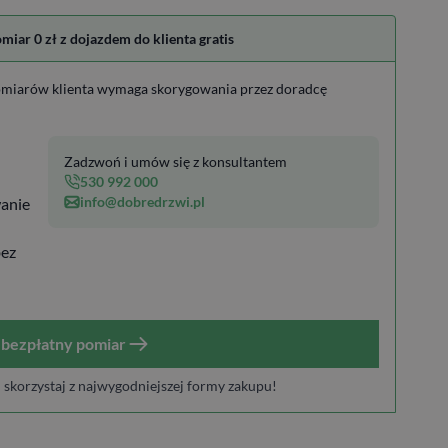
ar 0 zł z dojazdem do klienta gratis
miarów klienta wymaga skorygowania przez doradcę
Zadzwoń i umów się z konsultantem
530 992 000
info@dobredrzwi.pl
anie
bez
bezpłatny pomiar
i skorzystaj z najwygodniejszej formy zakupu!