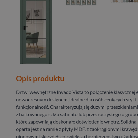
Opis produktu
Drzwi wewnętrzne Invado Vista to połączenie klasycznej e
nowoczesnym designem, idealne dla osób ceniących styl i
funkcjonalność.
Charakteryzują się dużymi przeszklenia
z hartowanego szkła satinato lub przezroczystego o grubo
które zapewniają doskonałe doświetlenie wnętrz.
Solidna
oparta jest na ramie z płyty MDF, z zaokrąglonymi krawęd
pionowymi skrzydeł, co zwiększa bezpieczeństwo użytkow