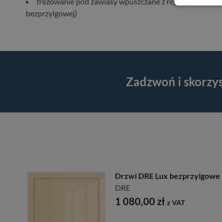
frezowanie pod zawiasy wpuszczane z regulacją 3D (w 
bezprzylgowej)
Zadzwoń i skorzy
Drzwi DRE Lux bezprzylgowe
DRE
1 080,00
zł
z VAT