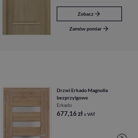
Zobacz
Zamów pomiar
Drzwi Erkado Magnolia
bezprzylgowe
Erkado
677,16
zł
z VAT