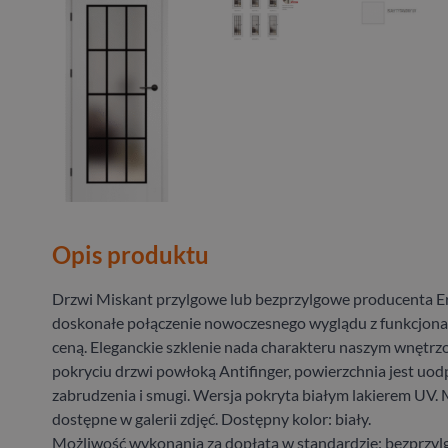
Opis produktu
Drzwi Miskant przylgowe lub bezprzylgowe producenta E
doskonałe połączenie nowoczesnego wyglądu z funkcjonal
ceną. Eleganckie szklenie nada charakteru naszym wnętrz
pokryciu drzwi powłoką Antifinger, powierzchnia jest uo
zabrudzenia i smugi. Wersja pokryta białym lakierem UV.
dostępne w galerii zdjęć. Dostępny kolor: biały.
Możliwość wykonania za dopłatą w standardzie: bezprzyl