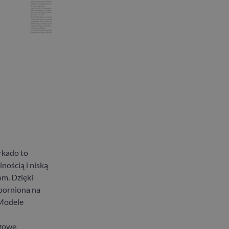
rkado to
nością i niską
om. Dzięki
dporniona na
 Modele
gowe,