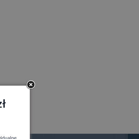
zł
idualne,