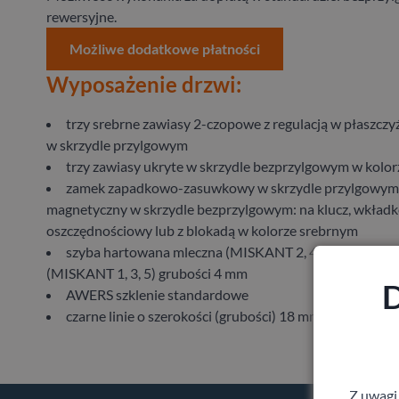
rewersyjne.
Możliwe dodatkowe płatności
Wyposażenie drzwi:
trzy srebrne zawiasy 2-czopowe z regulacją w płaszczy
w skrzydle przylgowym
trzy zawiasy ukryte w skrzydle bezprzylgowym w kolo
zamek zapadkowo-zasuwkowy w skrzydle przylgowym 
magnetyczny w skrzydle bezprzylgowym: na klucz, wkładk
oszczędnościowy lub z blokadą w kolorze srebrnym
szyba hartowana mleczna (MISKANT 2, 4, 6) lub przeź
(MISKANT 1, 3, 5) grubości 4 mm
D
AWERS szklenie standardowe
czarne linie o szerokości (grubości) 18 mm
Z uwagi