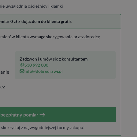
ie uwzględnia ościeżnicy i klamki
ar 0 zł z dojazdem do klienta gratis
miarów klienta wymaga skorygowania przez doradcę
Zadzwoń i umów się z konsultantem
530 992 000
info@dobredrzwi.pl
anie
bez
bezpłatny pomiar
i skorzystaj z najwygodniejszej formy zakupu!