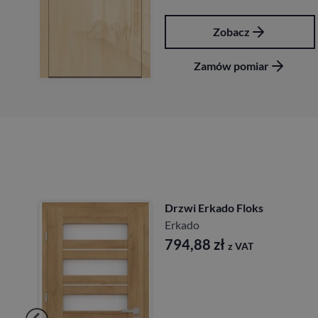
Zobacz
Zamów pomiar
Drzwi Erkado Floks
Erkado
794,88
zł
z VAT