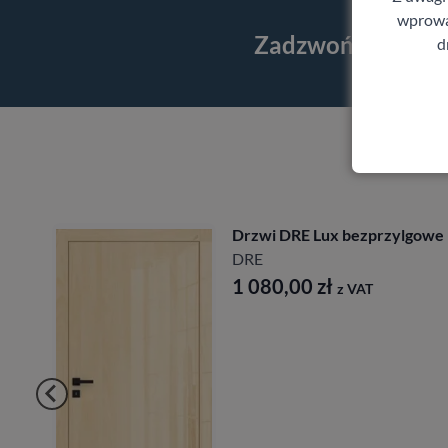
wprowad
Zadzwoń i skorzy
d
Drzwi DRE Lux bezprzylgowe
DRE
1 080,00
zł
z VAT