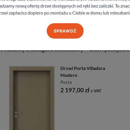
zamy nową ofertę drzwi dostępnych od ręki bez zaliczki. To znacz
staj z pomocy Doradcy przy wyborze drzw
rzwi zapłacisz dopiero po montażu u Ciebie w domu lub mieszkani
SPRAWDŹ
Produkty z kategorii Bestsellery – drzwi pokojowe
Drzwi Porta Villadora
Modern
Porta
2 197,00
zł
z VAT