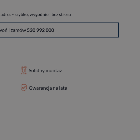
dres - szybko, wygodnie i bez stresu
woń i zamów
530 992 000
y
Solidny montaż
Gwarancja na lata