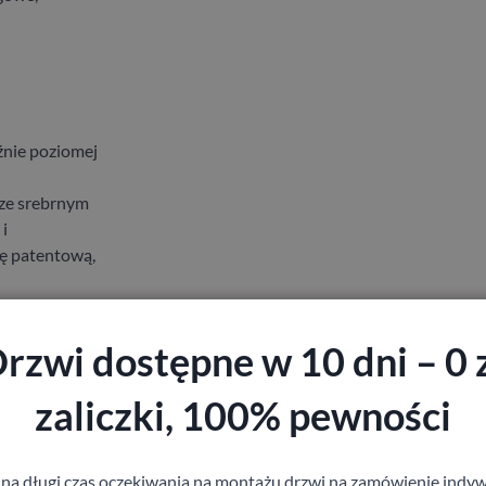
źnie poziomej
rze srebrnym
i
ę patentową,
roczysta
rzwi dostępne w 10 dni – 0 
zaliczki, 100% pewności
 na długi czas oczekiwania na montażu drzwi na zamówienie indyw