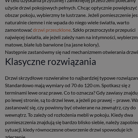
W celu uzyskania przytulnej i zamkniętej przestrzeni polecamy
użycie drzwi pokojowych pełnych. Chcąc optycznie powiększyć
obszar pokoju, wybierzmy te lustrzane. Jeżeli pomieszczenie jes
naturalnie ciemne i nie wpada do niego wiele światła, warto
zamontować
drzwi przeszklone
. Szkło przezroczyste przepuści
najwięcej światła, ale jeżeli zależy nam na intymności, wybierzm
matowe, białe lub barwione (na jasne kolory).
Następnie zastanówmy się nad mechanizmem otwierania drzwi
Klasyczne rozwiązania
Drzwi skrzydłowe rozwieralne to najbardziej typowe rozwiązan
Standardowo mają wymiary od 70 do 120 cm. Spotkasz się z
terminami lewe oraz prawe. Co to oznacza? Gdy zawiasy znajduj
po lewej stronie, są to drzwi lewe, a jeżeli po prawej – prawe. W
zastanowić się, czy powinny być otwierane na zewnątrz, czy do
wewnątrz. To zależy od rozłożenia mebli w pokoju. Kiedy dwa
pomieszczenia znajdują się bardzo blisko siebie, należy zapobie
sytuacji, kiedy równoczesne otworzenie drzwi spowoduje ich
zderzenie.