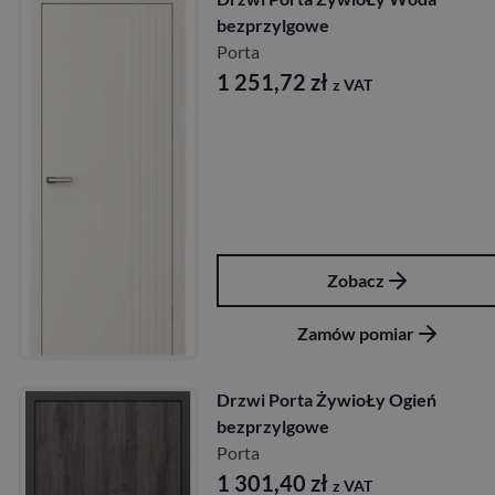
bezprzylgowe
Porta
1 251,72
zł
z VAT
Zobacz
Zamów pomiar
Drzwi Porta ŻywioŁy Ogień
bezprzylgowe
Porta
1 301,40
zł
z VAT