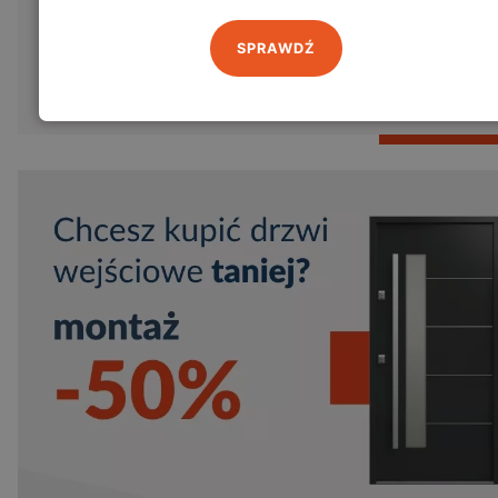
SPRAWDŹ
Poproś o wycenę