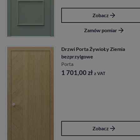
Zobacz
Zamów pomiar
Drzwi Porta ŻywioŁy Ziemia
bezprzylgowe
Porta
1 701,00
zł
z VAT
Zobacz