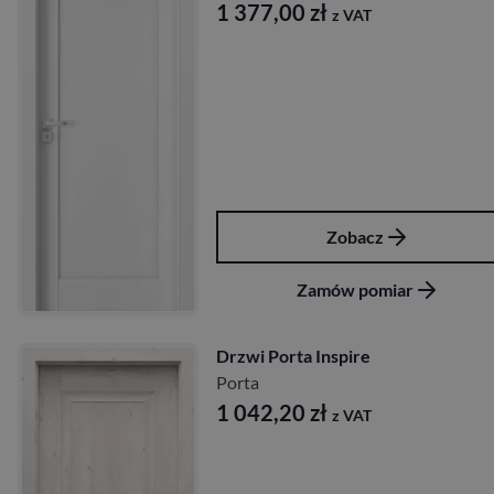
1 377,00
zł
z VAT
Zobacz
Zamów pomiar
Drzwi Porta Inspire
Porta
1 042,20
zł
z VAT