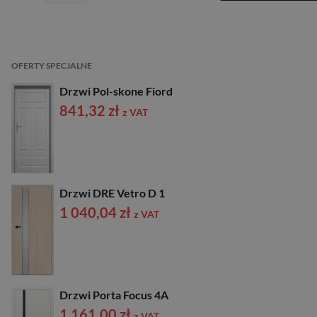
OFERTY SPECJALNE
Drzwi Pol-skone Fiord
841,32
zł
z VAT
Drzwi DRE Vetro D 1
1 040,04
zł
z VAT
Drzwi Porta Focus 4A
1 161,00
zł
z VAT