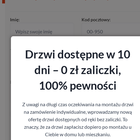
Imię:
Kod pocztowy:
Drzwi dostępne w 10
Telefon:
dni – 0 zł zaliczki,
100% pewności
E-mail:
Z uwagi na długi czas oczekiwania na montażu drzwi
na zamówienie indywidualne, wprowadzamy nową
Wysyłając formularz wyrażasz zgodę na przetwarzanie Twoich
ofertę drzwi dostępnych od ręki bez zaliczki. To
danych osobowych w celu skontaktowania się z Tobą w sprawie
Twojego zamówienia, zgodnie z ustawą z dnia 29.08.97 o ochro
znaczy, że za drzwi zapłacisz dopiero po montażu u
danych osobowych, Dz. U. Nr 133, poz. 883.
Ciebie w domu lub mieszkaniu.