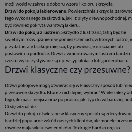
możliwości w zakresie doboru wzoru i koloru skrzydła.
Drzwi do pokoju lakierowane
. Powierzchnia skrzydła, zarówn
tego wykonanego ze skrzydła, jak i z płyty drewnopochodnej, 
być również pokryta warstwą lakieru.
Drzwi do pokoju z lustrem
. Skrzydło z lustrzaną taflą będzie
świetnym rozwiązaniem w pomieszczeniach, w których lustro je
przydatne, ale brakuje miejsca, by powiesić je na ścianie lub
postawić na podłodze. Drzwi z wmontowanym lustrem bardzo
często wykorzystywane są np. w sypialniach lub garderobach.
Drzwi klasyczne czy przesuwne?
Drzwi pokojowe mogą otwierać się w klasyczny sposób lub mie
przesuwne skrzydło. Które z nich lepiej wybrać? Wiele zależy od
tego, ile masz miejsca oraz po prostu, jaki typ drzwi bardziej p
Ci się wizualnie.
Drzwi do pokoju otwierane w klasyczny sposób są zdecydowan
bardziej popularne wśród naszych klientów, ale modele przes
również mają wielu zwolenników. Te drugie bardzo często