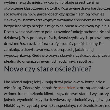
wybierane są do miejsc, w których brakuje przestrzeni na
otworzenie klasycznego skrzydła. Rozsuwane drzwi bardzo czę
stosowane są np. w garderobach czy spiżarniach. Są również
ciekawym i bardzo atrakcyjnym wizualnie sposobem na zasłoni
bezpośredniego przejścia między salonem a wnękową sypialnią
Przesuwne drzwi często pełnią również funkcję ruchomej ściank
działowej. Przy pomocy dużych, dwuskrzydłowych, przeszklon
drzwi możesz rozdzielić na strefy np. duży pokój dzienny. Po
zamknięciu drzwi stworzysz osobną strefę jadalnianą i
wypoczynkową. Kiedy otworzysz skrzydła, zyskasz dużą przestr
idealną do organizacji gwarnych, rodzinnych spotkań.
Nowe czy stare ościeżnice?
Nas klienci najczęściej kupują drzwi pokojowe w komplecie z
ościeżnicą. Zdarza się jednak, że
ościeżnice
, które są zamontow
w domu lub mieszkaniu klienta, są w dobrym stanie i wystarczy
jedynie wymienić skrzydła drzwiowe, by odmienić wygląd wnętr
Niektórzy korzystają również ze specjalnych ościeżnic, które m