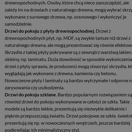
drewnopochodnych. Osoby, które chcą nieco zaoszczędzić, ale
zależy im na drzwiach z naturalnego drewna, mogą wybrać skrz
wykonane z surowego drzewa, np. sosnowego i wykończyć je
samodzielnie.
Drzwi do pokoju z płyty drewnopochodnej
. Drzwi z
drewnopochodnych płyt, np. MDF, są zwykle tańsze niż drzwi z
naturalnego drewna, ale mogą prezentować się równie efektow
Skrzydła z takiej płyty pokrywane są z zewnątrz warstwą lakier
okleiny, np. laminatu. Duża dowolność w sposobie wykończenia
drzwi z płyty sprawia, że producenci mogą stworzyć skrzydła, k
wyglądają jak wykonane z drewna, kamienia czy betonu.
Nowoczesne płyty i laminaty są bardzo wytrzymałe i odporne n
zarysowania czy uszkodzenia.
Drzwi do pokoju szklane
. Bardzo popularnym rozwiązaniem są
również drzwi do pokoju wykonywane w całości ze szkła. Takie
modele są bardzo lekkie, prezentują się niezwykle delikatnie i
pięknie przepuszczają światło. Drzwi pokojowe ze szkła świetn
prezentują się np. w nowoczesnych wnętrzach, jeszcze bardziej
podkreślając ich minimalistyczny styl.