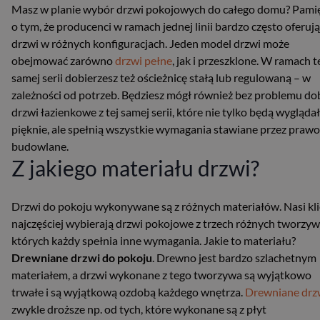
Masz w planie wybór drzwi pokojowych do całego domu? Pamię
o tym, że producenci w ramach jednej linii bardzo często oferują
drzwi w różnych konfiguracjach. Jeden model drzwi może
obejmować zarówno
drzwi pełne
, jak i przeszklone. W ramach t
samej serii dobierzesz też ościeżnicę stałą lub regulowaną – w
zależności od potrzeb. Będziesz mógł również bez problemu do
drzwi łazienkowe z tej samej serii, które nie tylko będą wygląda
pięknie, ale spełnią wszystkie wymagania stawiane przez prawo
budowlane.
Z jakiego materiału drzwi?
Drzwi do pokoju wykonywane są z różnych materiałów. Nasi kli
najczęściej wybierają drzwi pokojowe z trzech różnych tworzyw,
których każdy spełnia inne wymagania. Jakie to materiału?
Drewniane drzwi do pokoju
. Drewno jest bardzo szlachetnym
materiałem, a drzwi wykonane z tego tworzywa są wyjątkowo
trwałe i są wyjątkową ozdobą każdego wnętrza.
Drewniane drz
zwykle droższe np. od tych, które wykonane są z płyt