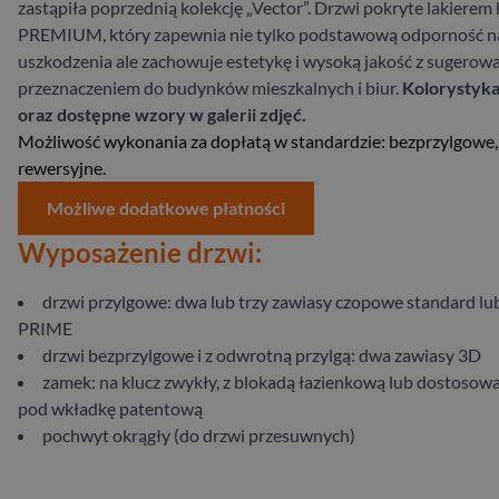
zastąpiła poprzednią kolekcję „Vector”. Drzwi pokryte lakierem 
PREMIUM, który zapewnia nie tylko podstawową odporność n
uszkodzenia ale zachowuje estetykę i wysoką jakość z sugero
przeznaczeniem do budynków mieszkalnych i biur.
Kolorystyk
oraz dostępne wzory w galerii zdjęć.
Możliwość wykonania za dopłatą w standardzie: bezprzylgowe,
rewersyjne.
Możliwe dodatkowe płatności
Wyposażenie drzwi:
drzwi przylgowe: dwa lub trzy zawiasy czopowe standard lu
PRIME
drzwi bezprzylgowe i z odwrotną przylgą: dwa zawiasy 3D
zamek: na klucz zwykły, z blokadą łazienkową lub dostosow
pod wkładkę patentową
pochwyt okrągły (do drzwi przesuwnych)