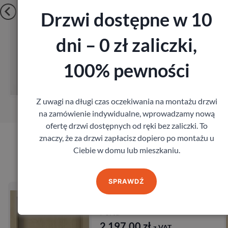
Drzwi dostępne w 10
dni – 0 zł zaliczki,
Zobacz
100% pewności
Zamów pomiar
Z uwagi na długi czas oczekiwania na montażu drzwi
na zamówienie indywidualne, wprowadzamy nową
ofertę drzwi dostępnych od ręki bez zaliczki. To
znaczy, że za drzwi zapłacisz dopiero po montażu u
Ciebie w domu lub mieszkaniu.
Produkty marki Porta
SPRAWDŹ
Drzwi Porta Villadora
Modern
Porta
2 197,00
zł
z VAT