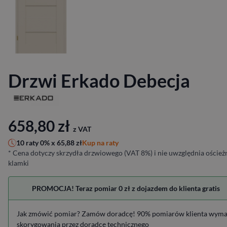
Drzwi Erkado Debecja
658,80
zł
z VAT
Kup na raty
10 raty 0% x
65,88
zł
* Cena dotyczy skrzydła drzwiowego (VAT 8%) i nie uwzględnia ościeżn
klamki
PROMOCJA! Teraz pomiar 0 zł z dojazdem do klienta gratis
Jak zmówić pomiar? Zamów doradcę! 90% pomiarów klienta wym
skorygowania przez doradcę technicznego