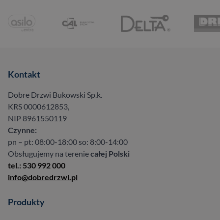
Kontakt
Dobre Drzwi Bukowski Sp.k.
KRS 0000612853,
NIP 8961550119
Czynne:
pn – pt: 08:00-18:00 so: 8:00-14:00
Obsługujemy na terenie
całej Polski
tel.: 530 992 000
info@dobredrzwi.pl
Produkty