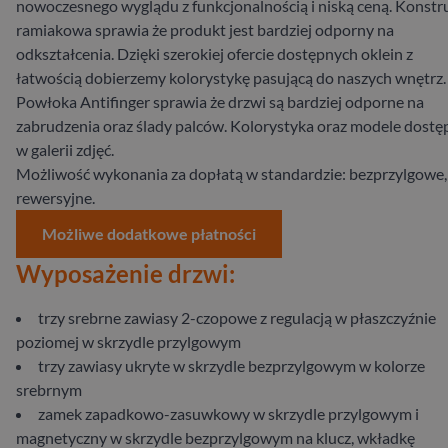
nowoczesnego wyglądu z funkcjonalnością i niską ceną. Konstr
ramiakowa sprawia że produkt jest bardziej odporny na
odkształcenia. Dzięki szerokiej ofercie dostępnych oklein z
łatwością dobierzemy kolorystykę pasującą do naszych wnętrz.
Powłoka Antifinger sprawia że drzwi są bardziej odporne na
zabrudzenia oraz ślady palców. Kolorystyka oraz modele dostę
w galerii zdjęć.
Możliwość wykonania za dopłatą w standardzie: bezprzylgowe,
rewersyjne.
Możliwe dodatkowe płatności
Wyposażenie drzwi:
trzy srebrne zawiasy 2-czopowe z regulacją w płaszczyźnie
poziomej w skrzydle przylgowym
trzy zawiasy ukryte w skrzydle bezprzylgowym w kolorze
srebrnym
zamek zapadkowo-zasuwkowy w skrzydle przylgowym i
magnetyczny w skrzydle bezprzylgowym na klucz, wkładkę