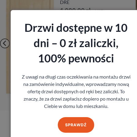
Porta
80,00
zł
1 917,
z VAT
Drzwi dostępne w 10
dni – 0 zł zaliczki,
100% pewności
Zobacz
Z uwagi na długi czas oczekiwania na montażu drzwi
na zamówienie indywidualne, wprowadzamy nową
Zamów pomiar
Za
ofertę drzwi dostępnych od ręki bez zaliczki. To
znaczy, że za drzwi zapłacisz dopiero po montażu u
Ciebie w domu lub mieszkaniu.
SPRAWDŹ
Produkty marki Erkado