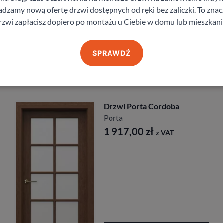
staj z pomocy Doradcy przy wyborze drzw
zamy nową ofertę drzwi dostępnych od ręki bez zaliczki. To znacz
rzwi zapłacisz dopiero po montażu u Ciebie w domu lub mieszkani
SPRAWDŹ
Produkty z kategorii Drzwi wewnętrzne
ordoba
Drzwi Dre Nova 1
DRE
535,68
zł
z VAT
z VAT