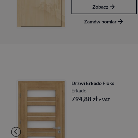
obacz
Zoba
w pomiar
Zamów p
zwi Erkado Floks
Drzwi
kado
Erkad
94,88
zł
724
z VAT