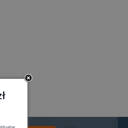
zł
idualne,