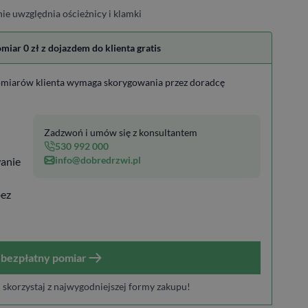
ie uwzględnia ościeżnicy i klamki
ar 0 zł z dojazdem do klienta gratis
miarów klienta wymaga skorygowania przez doradcę
Zadzwoń i umów się z konsultantem
530 992 000
info@dobredrzwi.pl
anie
bez
bezpłatny pomiar
i skorzystaj z najwygodniejszej formy zakupu!