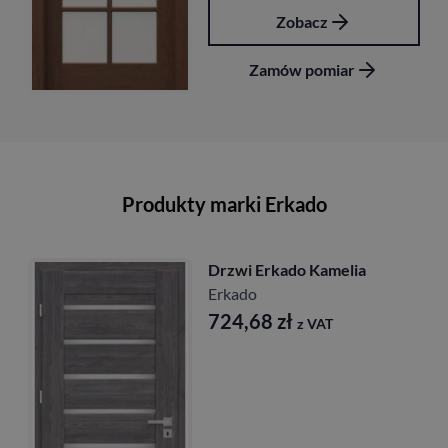
cz
Zobacz
omiar
Zamów pomi
Produkty marki Erkado
 Erkado Kamelia
Drzwi Er
o
przylgow
Erkado
,68
zł
z VAT
677,1