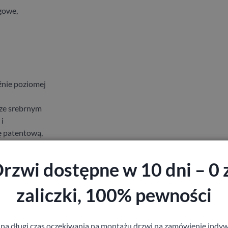
gowe,
źnie poziomej
rze srebrnym
i
ę patentową,
rzwi dostępne w 10 dni – 0 
zaliczki, 100% pewności
 na długi czas oczekiwania na montażu drzwi na zamówienie indyw