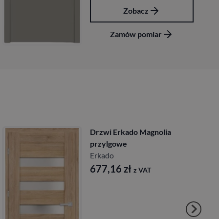
Zobacz
ar
Zamów pomiar
kado Magnolia
Drzwi Erkad
e
bezprzylgo
Erkado
6
zł
677,16
zł
z VAT