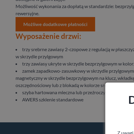
Możliwość wykonania za dopłatą w standardzie: bezprzyl
rewersyjne.
Możliwe dodatkowe płatności
Wyposażenie drzwi:
trzy srebrne zawiasy 2-czopowe z regulacją w płaszczy
w skrzydle przylgowym
trzy zawiasy ukryte w skrzydle bezprzylgowym w kolo
zamek zapadkowo-zasuwkowy w skrzydle przylgowym 
magnetyczny w skrzydle bezprzylgowym na klucz, wkładk
oszczędnościowy lub z blokadą w kolorze srebrny
szyba hartowana mleczna lub przeźroczysta 4 mm
D
AWERS szklenie standardowe
Z uwagi