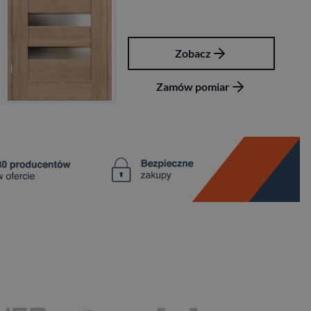
Zobacz
Zo
ów pomiar
Zamów