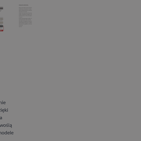
nie
ięki
a
twośią
modele