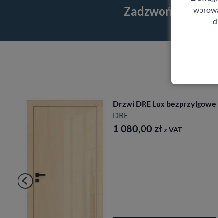
Zadzwoń i skorzy
wprowad
d
Lux bezprzylgowe
Drzwi Porta C
Porta
0
zł
1 917,00
zł
z VAT