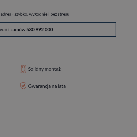
dres - szybko, wygodnie i bez stresu
woń i zamów
530 992 000
y
Solidny montaż
Gwarancja na lata