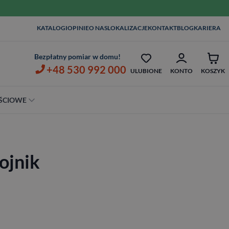
WIZYTA I POMIAR 
KATALOGI
OPINIE
O NAS
LOKALIZACJE
KONTAKT
BLOG
KARIERA
1ZŁ
OPIEKA SERWISOWA AŻ 7 LAT
ZŁ
Bezpłatny pomiar w domu!
+48 530 992 000
ULUBIONE
KONTO
KOSZYK
ŚCIOWE
Szerokość
80 cm
ojnik
90 cm
100 cm