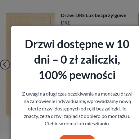
we
Drzwi Porta Villadora
Modern
Porta
2 197,00
zł
z VAT
Drzwi dostępne w 10
dni – 0 zł zaliczki,
100% pewności
Z uwagi na długi czas oczekiwania na montażu drzwi
Zobacz
na zamówienie indywidualne, wprowadzamy nową
ofertę drzwi dostępnych od ręki bez zaliczki. To
Zamów pomiar
znaczy, że za drzwi zapłacisz dopiero po montażu u
Ciebie w domu lub mieszkaniu.