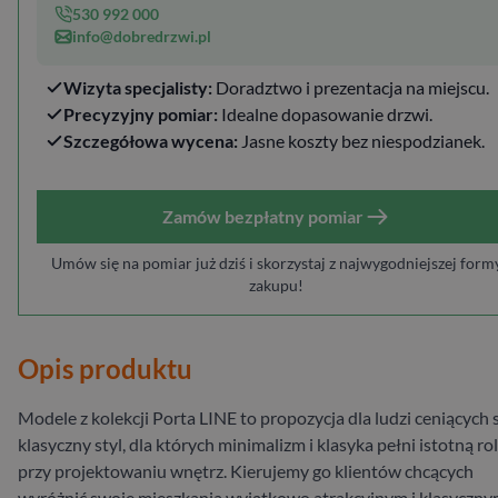
530 992 000
info@dobredrzwi.pl
Wizyta specjalisty:
Doradztwo i prezentacja na miejscu.
Precyzyjny pomiar:
Idealne dopasowanie drzwi.
Szczegółowa wycena:
Jasne koszty bez niespodzianek.
Zamów bezpłatny pomiar
Umów się na pomiar już dziś i skorzystaj z najwygodniejszej form
zakupu!
Opis produktu
Modele z kolekcji Porta LINE to propozycja dla ludzi ceniących 
klasyczny styl, dla których minimalizm i klasyka pełni istotną ro
przy projektowaniu wnętrz. Kierujemy go klientów chcących
wyróżnić swoje mieszkania wyjątkowo atrakcyjnym i klasyczn