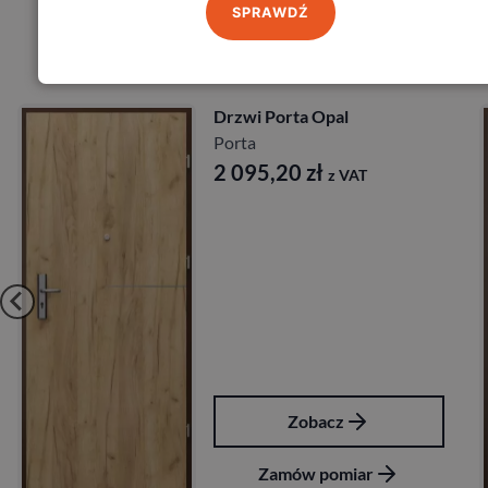
SPRAWDŹ
Produkty marki Porta
Drzwi Porta Akustyczne
27db
Porta
1 641,60
zł
z VAT
Zobacz
Zamów pomiar