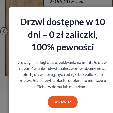
Porta
1 641,60
zł
z VAT
Drzwi dostępne w 10
dni – 0 zł zaliczki,
100% pewności
Zobacz
Z uwagi na długi czas oczekiwania na montażu drzwi
na zamówienie indywidualne, wprowadzamy nową
Zamów pomiar
ofertę drzwi dostępnych od ręki bez zaliczki. To
znaczy, że za drzwi zapłacisz dopiero po montażu u
Ciebie w domu lub mieszkaniu.
SPRAWDŹ
Produkty marki Erkado