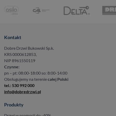
Kontakt
Dobre Drzwi Bukowski Sp.k.
KRS 0000612853,
NIP 8961550119
Czynne:
pn – pt: 08:00-18:00 so: 8:00-14:00
Obsługujemy na terenie
całej Polski
tel.: 530 992 000
info@dobredrzwi.pl
Produkty
Drzwi w promocji do -40%