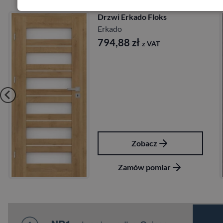
Drzwi Erkado Kamelia
Erkado
724,68
zł
z VAT
Zobacz
Zamów pomiar