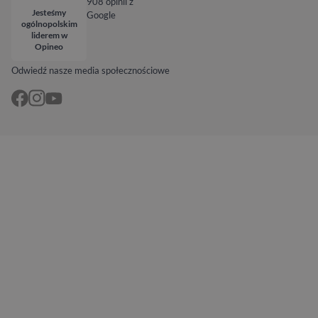
908 opinii z
Jesteśmy
Google
ogólnopolskim
liderem w
Opineo
Odwiedź nasze media społecznościowe