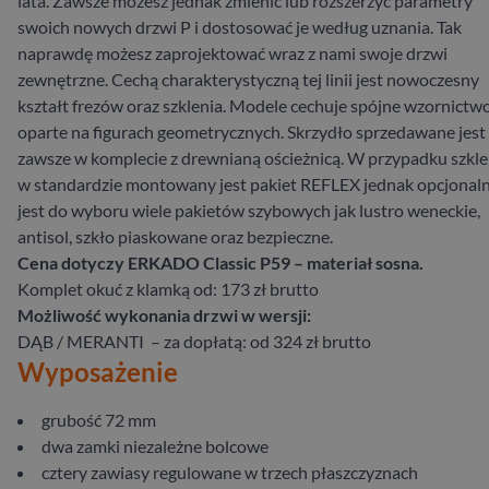
lata. Zawsze możesz jednak zmienić lub rozszerzyć parametry
swoich nowych drzwi P i dostosować je według uznania. Tak
naprawdę możesz zaprojektować wraz z nami swoje drzwi
zewnętrzne. Cechą charakterystyczną tej linii jest nowoczesny
kształt frezów oraz szklenia. Modele cechuje spójne wzornictw
oparte na figurach geometrycznych. Skrzydło sprzedawane jest
zawsze w komplecie z drewnianą ościeżnicą. W przypadku szkle
w standardzie montowany jest pakiet REFLEX jednak opcjonaln
jest do wyboru wiele pakietów szybowych jak lustro weneckie,
antisol, szkło piaskowane oraz bezpieczne.
Cena dotyczy ERKADO Classic P59 – materiał sosna.
Komplet okuć z klamką od: 173 zł brutto
Możliwość wykonania drzwi w wersji:
DĄB / MERANTI – za dopłatą: od 324 zł brutto
Wyposażenie
grubość 72 mm
dwa zamki niezależne bolcowe
cztery zawiasy regulowane w trzech płaszczyznach