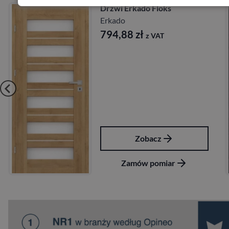
Drzwi Erkado Kamelia
Erkado
724,68
zł
z VAT
Zobacz
Zamów pomiar