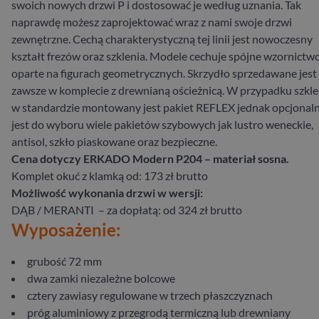
swoich nowych drzwi P i dostosować je według uznania. Tak
naprawdę możesz zaprojektować wraz z nami swoje drzwi
zewnętrzne. Cechą charakterystyczną tej linii jest nowoczesny
kształt frezów oraz szklenia. Modele cechuje spójne wzornictw
oparte na figurach geometrycznych. Skrzydło sprzedawane jest
zawsze w komplecie z drewnianą ościeżnicą. W przypadku szkle
w standardzie montowany jest pakiet REFLEX jednak opcjonaln
jest do wyboru wiele pakietów szybowych jak lustro weneckie,
antisol, szkło piaskowane oraz bezpieczne.
Cena dotyczy ERKADO Modern P204 – materiał sosna.
Komplet okuć z klamką od: 173 zł brutto
Możliwość wykonania drzwi w wersji:
DĄB / MERANTI – za dopłatą: od 324 zł brutto
Wyposażenie:
grubość 72 mm
dwa zamki niezależne bolcowe
cztery zawiasy regulowane w trzech płaszczyznach
próg aluminiowy z przegrodą termiczną lub drewniany