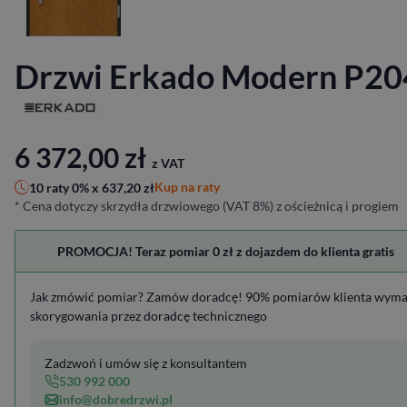
Drzwi Erkado Modern P20
6 372,00
zł
z VAT
Kup na raty
10 raty 0% x
637,20
zł
* Cena dotyczy skrzydła drzwiowego (VAT 8%) z ościeżnicą i progiem
PROMOCJA! Teraz pomiar 0 zł z dojazdem do klienta gratis
Jak zmówić pomiar? Zamów doradcę! 90% pomiarów klienta wym
skorygowania przez doradcę technicznego
Zadzwoń i umów się z konsultantem
530 992 000
info@dobredrzwi.pl