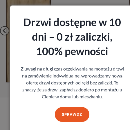
1 641,60
zł
z VAT
Drzwi dostępne w 10
dni – 0 zł zaliczki,
100% pewności
Zobacz
Z uwagi na długi czas oczekiwania na montażu drzwi
na zamówienie indywidualne, wprowadzamy nową
Zamów pomiar
ofertę drzwi dostępnych od ręki bez zaliczki. To
znaczy, że za drzwi zapłacisz dopiero po montażu u
Ciebie w domu lub mieszkaniu.
Produkty marki Erkado
SPRAWDŹ