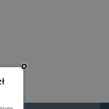
zł
idualne,