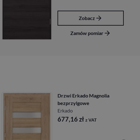
Zobacz
Zo
ów pomiar
Zamów
Drzwi Erkado Magnolia
Drz
bezprzylgowe
prz
Erkado
Erk
677,16
zł
67
z VAT