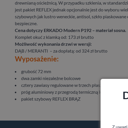
drewnianą ościeżnicą. W przypadku szklenia, w standard
jest pakiet REFLEX jednak opcjonalnie jest do wyboru wie
szybowych jak lustro weneckie, antisol, szkło piaskowane 
bezpieczne.
Cena dotyczy ERKADO Modern P192 – materiał sosna.
Komplet okuć z klamką od: 173 zł brutto
Możliwość wykonania drzwi w wersji:
DĄB / MERANTI – za dopłatą: od 324 zł brutto
Wyposażenie:
grubość 72 mm
dwa zamki niezależne bolcowe
cztery zawiasy regulowane w trzech płaszczyznach
D
próg aluminiowy z przegrodą termiczną lub drewniany
pakiet szybowy REFLEX BRĄZ
Z uwagi