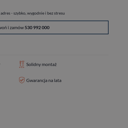
dres - szybko, wygodnie i bez stresu
woń i zamów
530 992 000
y
Solidny montaż
Gwarancja na lata