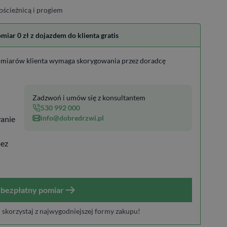
ościeżnicą i progiem
ar 0 zł z dojazdem do klienta gratis
miarów klienta wymaga skorygowania przez doradcę
Zadzwoń i umów się z konsultantem
530 992 000
info@dobredrzwi.pl
anie
bez
bezpłatny pomiar
i skorzystaj z najwygodniejszej formy zakupu!