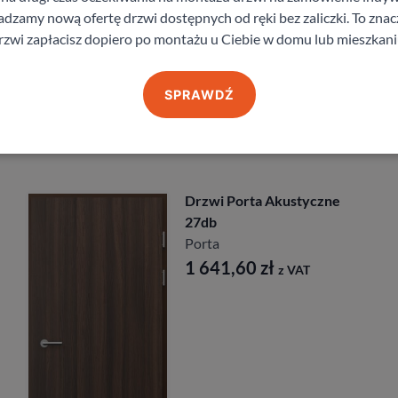
zamy nową ofertę drzwi dostępnych od ręki bez zaliczki. To znacz
staj z pomocy Doradcy przy wyborze drzw
rzwi zapłacisz dopiero po montażu u Ciebie w domu lub mieszkani
SPRAWDŹ
Produkty z kategorii Drzwi zewnętrzne
 Porta Akustyczne
Drzwi Po
Przeciwp
Porta
1,60
zł
2 435,
z VAT