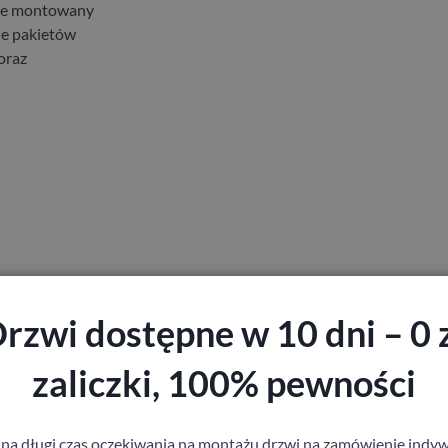
zie montowany
le pakietów
oraz
rzwi dostępne w 10 dni – 0 
zaliczki, 100% pewności
 na długi czas oczekiwania na montażu drzwi na zamówienie indyw