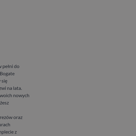
 pełni do
 Bogate
 się
wi na lata.
 swoich nowych
ożesz
frezów oraz
urach
plecie z