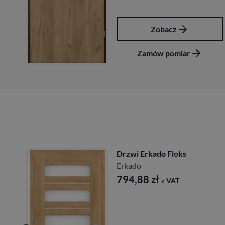
Zobacz
Zamów pomiar
Drzwi Erkado Floks
Erkado
794,88
zł
z VAT