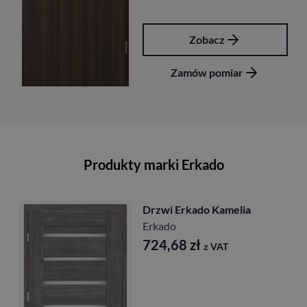
Zobacz
Zamów pomiar
Zam
Produkty marki Erkado
Drzwi Erkado Kamelia
Erkado
724,68
zł
z VAT