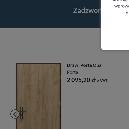
wprowad
Zadzwoń i skorzy
d
zwi Porta Opal
Drzwi
rta
27db
Porta
 095,20
zł
z VAT
1 64