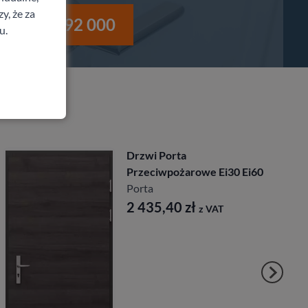
y, że za
i
530 992 000
u.
rta
Drzwi Porta
ożarowe Ei30 Ei60
Porta
1 819,80
40
zł
z VAT