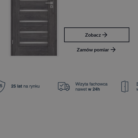
Zobacz
Z
mów pomiar
Zamó