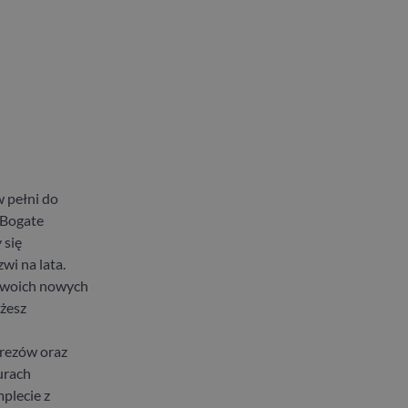
 pełni do
 Bogate
 się
wi na lata.
 swoich nowych
ożesz
frezów oraz
urach
plecie z