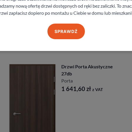
zamy nową ofertę drzwi dostępnych od ręki bez zaliczki. To znacz
staj z pomocy Doradcy przy wyborze drzw
rzwi zapłacisz dopiero po montażu u Ciebie w domu lub mieszkani
SPRAWDŹ
Produkty z kategorii Drzwi zewnętrzne
kustyczne
Drzwi Porta
Przeciwpożarowe 
Porta
2 435,40
zł
z VAT
z V