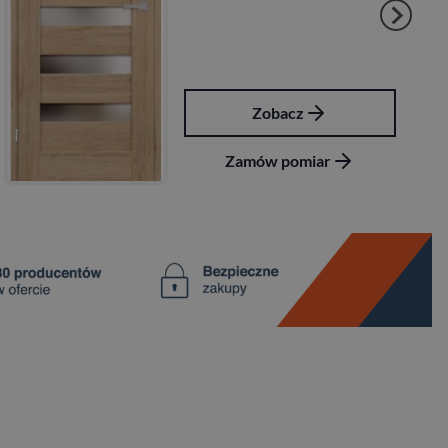
obacz
Zoba
w pomiar
Zamów p