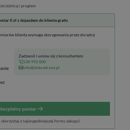
ościeżnicą i progiem
ar 0 zł z dojazdem do klienta gratis
miarów klienta wymaga skorygowania przez doradcę
Zadzwoń i umów się z konsultantem
530 992 000
info@dobredrzwi.pl
anie
bez
bezpłatny pomiar
i skorzystaj z najwygodniejszej formy zakupu!