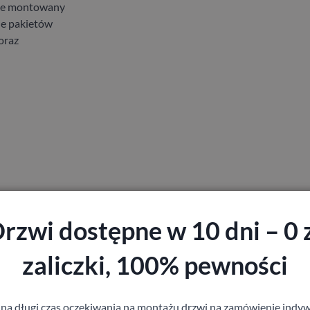
zie montowany
le pakietów
oraz
rzwi dostępne w 10 dni – 0 
zaliczki, 100% pewności
 na długi czas oczekiwania na montażu drzwi na zamówienie indyw