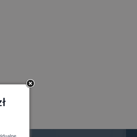
zł
idualne,