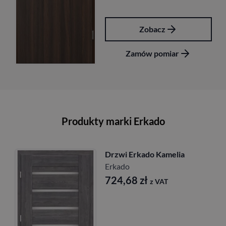
cz
Zobacz
omiar
Zamów pomi
Produkty marki Erkado
rkado Kamelia
Drzwi Erka
bezprzylg
Erkado
8
zł
z VAT
677,16
z