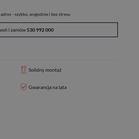
dres - szybko, wygodnie i bez stresu
woń i zamów
530 992 000
y
Solidny montaż
Gwarancja na lata