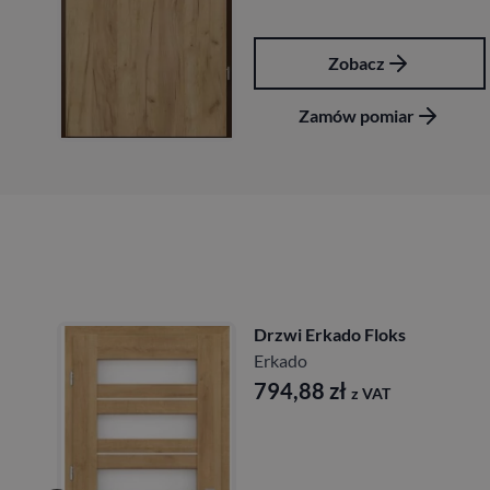
obacz
Zoba
w pomiar
Zamów p
i Erkado Floks
Drzwi E
do
Erkado
,88
zł
724,6
z VAT