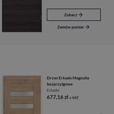
Zobacz
ar
Zamów pomiar
do Magnolia
Drzwi Erkado 
owe
przylgowe
Erkado
ł
677,16
zł
z VAT
z 