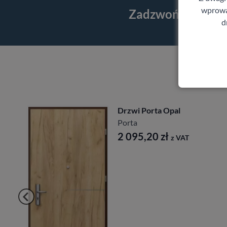
wprowad
Zadzwoń i skorzy
d
Drzwi Porta Opal
Porta
2 095,20
zł
z VAT