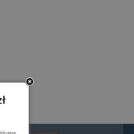
zł
idualne,