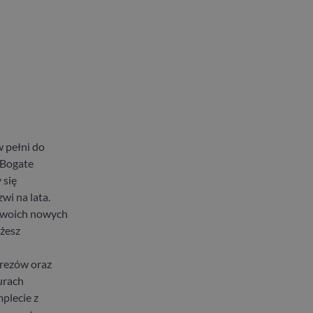
 pełni do
 Bogate
 się
wi na lata.
 swoich nowych
ożesz
frezów oraz
urach
plecie z