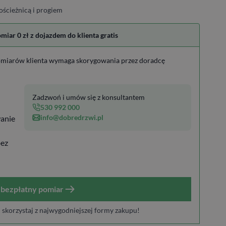
ościeżnicą i progiem
ar 0 zł z dojazdem do klienta gratis
miarów klienta wymaga skorygowania przez doradcę
Zadzwoń i umów się z konsultantem
530 992 000
info@dobredrzwi.pl
anie
bez
bezpłatny pomiar
i skorzystaj z najwygodniejszej formy zakupu!