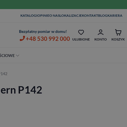
KATALOGI
OPINIE
O NAS
LOKALIZACJE
KONTAKT
BLOG
KARIERA
MONTAŻ I KLAMKI OD 1ZŁ
OPIEKA SERWISOWA AŻ 7 LAT
Bezpłatny pomiar w domu!
+48 530 992 000
ULUBIONE
KONTO
KOSZYK
ŚCIOWE
Szerokość
P142
80 cm
ern P142
90 cm
100 cm