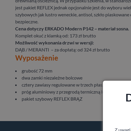
drewnianą ościeżnicą. W przypadku szklenia, w standard
jest pakiet REFLEX jednak opcjonalnie jest do wyboru wie
szybowych jak lustro weneckie, antisol, szkło piaskowane 
bezpieczne.
Cena dotyczy ERKADO Modern P142 – materiał sosna.
Komplet okuć z klamką od: 173 zł brutto
Możliwość wykonania drzwi w wersji:
DĄB / MERANTI – za dopłatą: od 324 zł brutto
Wyposażenie
grubość 72 mm
dwa zamki niezależne bolcowe
cztery zawiasy regulowane w trzech płaszczyznach
próg aluminiowy z przegrodą termiczną lub drewniany
D
pakiet szybowy REFLEX BRĄZ
Z uwagi