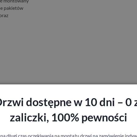
zie montowany
le pakietów
oraz
rzwi dostępne w 10 dni – 0 
zaliczki, 100% pewności
 na długi czas oczekiwania na montażu drzwi na zamówienie indyw