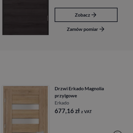
Zobacz
Zamów pomiar
Drzwi Erkado Magnolia
przylgowe
Erkado
677,16
zł
z VAT