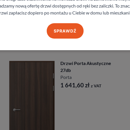
zamy nową ofertę drzwi dostępnych od ręki bez zaliczki. To znacz
staj z pomocy Doradcy przy wyborze drzw
rzwi zapłacisz dopiero po montażu u Ciebie w domu lub mieszkani
SPRAWDŹ
Produkty z kategorii Drzwi zewnętrzne
Drzwi Porta Akustyczne
27db
Porta
1 641,60
zł
z VAT