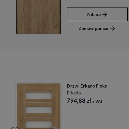
Zobacz
Zamów pomiar
Drzwi Erkado Floks
Erkado
794,88
zł
z VAT