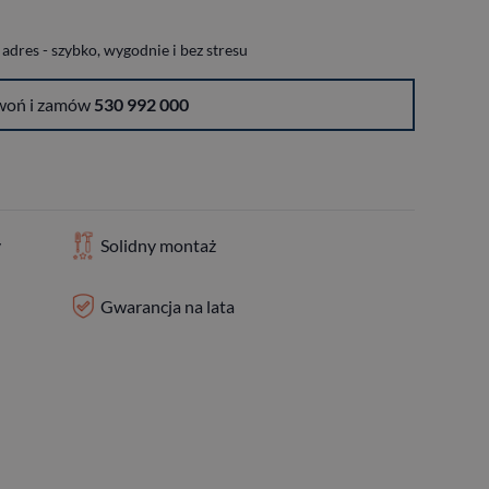
dres - szybko, wygodnie i bez stresu
woń i zamów
530 992 000
y
Solidny montaż
Gwarancja na lata