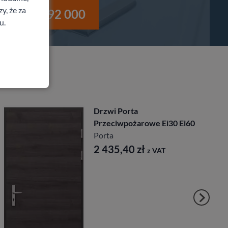
y, że za
i
530 992 000
u.
Drzwi Porta
Przeciwpożarowe Ei30 Ei60
Porta
2 435,40
zł
z VAT