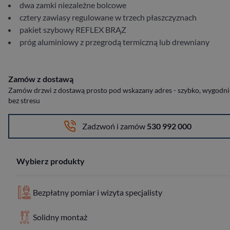
dwa zamki niezależne bolcowe
cztery zawiasy regulowane w trzech płaszczyznach
pakiet szybowy REFLEX BRĄZ
próg aluminiowy z przegrodą termiczną lub drewniany
Zamów z dostawą
Zamów drzwi z dostawą prosto pod wskazany adres - szybko, wygodnie
bez stresu
Zadzwoń i zamów
530 992 000
Wybierz produkty
Bezpłatny pomiar i wizyta specjalisty
Solidny montaż