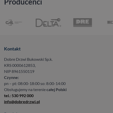
Producenci
Kontakt
Dobre Drzwi Bukowski Sp.k.
KRS 0000612853,
NIP 8961550119
Czynne:
pn – pt: 08:00-18:00 so: 8:00-14:00
Obsługujemy na terenie
całej Polski
tel.: 530 992 000
info@dobredrzwi.pl