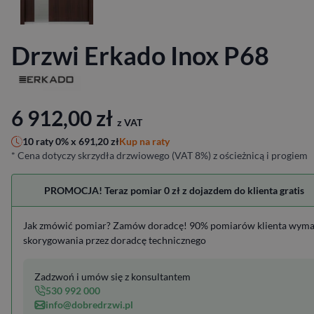
Drzwi Erkado Inox P68
6 912,00
zł
z VAT
Kup na raty
10 raty 0% x
691,20
zł
* Cena dotyczy skrzydła drzwiowego (VAT 8%) z ościeżnicą i progiem
PROMOCJA! Teraz pomiar 0 zł z dojazdem do klienta gratis
Jak zmówić pomiar? Zamów doradcę! 90% pomiarów klienta wym
skorygowania przez doradcę technicznego
Zadzwoń i umów się z konsultantem
530 992 000
info@dobredrzwi.pl