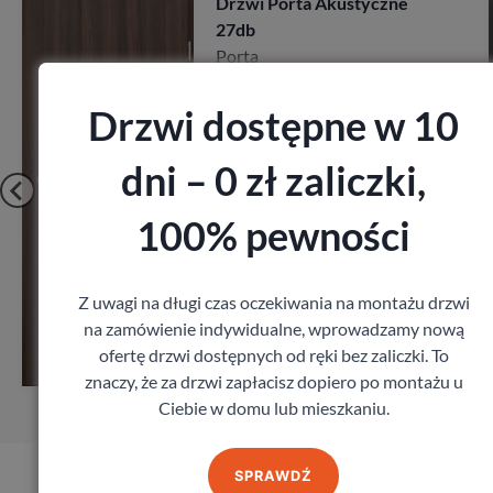
Drzwi Porta Akustyczne
27db
Porta
1 641,60
zł
z VAT
Drzwi dostępne w 10
dni – 0 zł zaliczki,
100% pewności
Z uwagi na długi czas oczekiwania na montażu drzwi
Zobacz
na zamówienie indywidualne, wprowadzamy nową
ofertę drzwi dostępnych od ręki bez zaliczki. To
Zamów pomiar
znaczy, że za drzwi zapłacisz dopiero po montażu u
Ciebie w domu lub mieszkaniu.
SPRAWDŹ