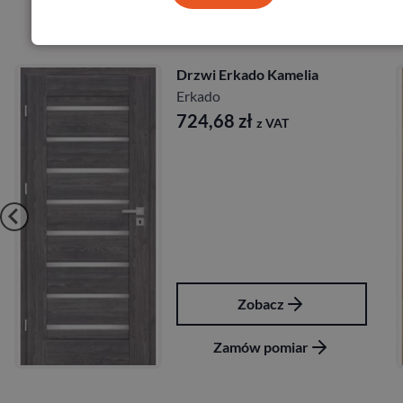
Produkty marki Erkado
Drzwi Erkado Kamelia
Erkado
724,68
zł
z VAT
Zobacz
Zamów pomiar