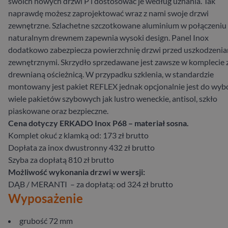
swoich nowych drzwi P i dostosować je według uznania. Tak
naprawdę możesz zaprojektować wraz z nami swoje drzwi
zewnętrzne. Szlachetne szczotkowane aluminium w połączeniu 
naturalnym drewnem zapewnia wysoki design. Panel Inox
dodatkowo zabezpiecza powierzchnię drzwi przed uszkodzeni
zewnętrznymi. Skrzydło sprzedawane jest zawsze w komplecie 
drewnianą ościeżnicą. W przypadku szklenia, w standardzie
montowany jest pakiet REFLEX jednak opcjonalnie jest do wyb
wiele pakietów szybowych jak lustro weneckie, antisol, szkło
piaskowane oraz bezpieczne.
Cena dotyczy ERKADO Inox P68 – materiał sosna.
Komplet okuć z klamką od: 173 zł brutto
Dopłata za inox dwustronny 432 zł brutto
Szyba za dopłatą 810 zł brutto
Możliwość wykonania drzwi w wersji:
DĄB / MERANTI – za dopłatą: od 324 zł brutto
Wyposażenie
grubość 72 mm