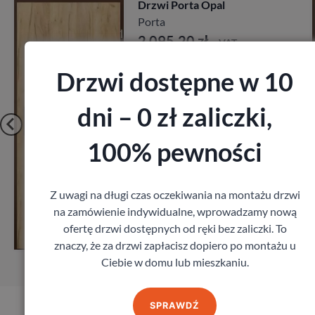
Drzwi Porta Akustyc
27db
Porta
AT
1 641,60
zł
z VAT
Drzwi dostępne w 10
dni – 0 zł zaliczki,
100% pewności
Z uwagi na długi czas oczekiwania na montażu drzwi
Zobacz
na zamówienie indywidualne, wprowadzamy nową
ofertę drzwi dostępnych od ręki bez zaliczki. To
iar
Zamów pomiar
znaczy, że za drzwi zapłacisz dopiero po montażu u
Ciebie w domu lub mieszkaniu.
SPRAWDŹ