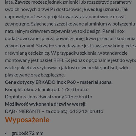
lata. Zawsze możesz jednak zmienić lub rozszerzyć parametry
swoich nowych drzwi P i dostosować je według uznania. Tak
naprawdę możesz zaprojektować wraz z nami swoje drzwi
zewnętrzne. Szlachetne szczotkowane aluminium w połączeniu 
naturalnym drewnem zapewnia wysoki design. Panel Inox
dodatkowo zabezpiecza powierzchnię drzwi przed uszkodzeni
zewnętrznymi. Skrzydło sprzedawane jest zawsze w komplecie 
drewnianą ościeżnicą. W przypadku szklenia, w standardzie
montowany jest pakiet REFLEX jednak opcjonalnie jest do wyb
wiele pakietów szybowych jak lustro weneckie, antisol, szkło
piaskowane oraz bezpieczne.
Cena dotyczy ERKADO Inox P60 – materiał sosna.
Komplet okuć z klamką od: 173 zł brutto
Dopłata za inox dwustronny 216 zł brutto
Możliwość wykonania drzwi w wersji:
DĄB / MERANTI – za dopłatą: od 324 zł brutto
Wyposażenie
grubość 72 mm