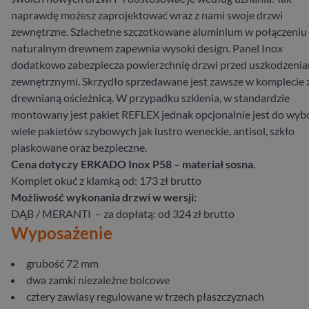
naprawdę możesz zaprojektować wraz z nami swoje drzwi
zewnętrzne. Szlachetne szczotkowane aluminium w połączeniu 
naturalnym drewnem zapewnia wysoki design. Panel Inox
dodatkowo zabezpiecza powierzchnię drzwi przed uszkodzeni
zewnętrznymi. Skrzydło sprzedawane jest zawsze w komplecie 
drewnianą ościeżnicą. W przypadku szklenia, w standardzie
montowany jest pakiet REFLEX jednak opcjonalnie jest do wyb
wiele pakietów szybowych jak lustro weneckie, antisol, szkło
piaskowane oraz bezpieczne.
Cena dotyczy ERKADO Inox P58 – materiał sosna.
Komplet okuć z klamką od: 173 zł brutto
Możliwość wykonania drzwi w wersji:
DĄB / MERANTI – za dopłatą: od 324 zł brutto
Wyposażenie
grubość 72 mm
dwa zamki niezależne bolcowe
cztery zawiasy regulowane w trzech płaszczyznach