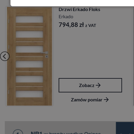
Drzwi Erkado Kamelia
Erkado
724,68
zł
z VAT
Zobacz
Zamów pomiar