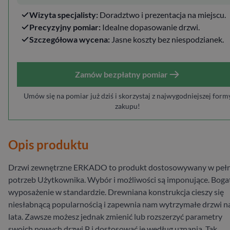
Wizyta specjalisty:
Doradztwo i prezentacja na miejscu.
Precyzyjny pomiar:
Idealne dopasowanie drzwi.
Szczegółowa wycena:
Jasne koszty bez niespodzianek.
Zamów bezpłatny pomiar
Umów się na pomiar już dziś i skorzystaj z najwygodniejszej form
zakupu!
Opis produktu
Drzwi zewnętrzne ERKADO to produkt dostosowywany w pełn
potrzeb Użytkownika. Wybór i możliwości są imponujące. Boga
wyposażenie w standardzie. Drewniana konstrukcja cieszy się
niesłabnącą popularnością i zapewnia nam wytrzymałe drzwi n
lata. Zawsze możesz jednak zmienić lub rozszerzyć parametry
swoich nowych drzwi P i dostosować je według uznania. Tak