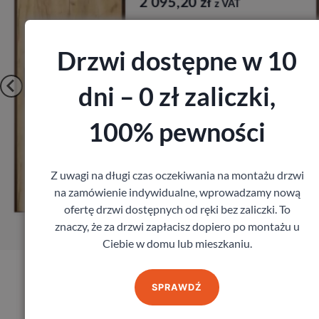
1 641,60
zł
z VAT
Drzwi dostępne w 10
dni – 0 zł zaliczki,
100% pewności
Zobacz
Z uwagi na długi czas oczekiwania na montażu drzwi
na zamówienie indywidualne, wprowadzamy nową
Zamów pomiar
ofertę drzwi dostępnych od ręki bez zaliczki. To
znaczy, że za drzwi zapłacisz dopiero po montażu u
Ciebie w domu lub mieszkaniu.
SPRAWDŹ
Produkty marki Erkado