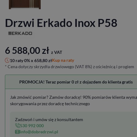
Drzwi Erkado Inox P58
6 588,00
zł
z VAT
Kup na raty
10 raty 0% x
658,80
zł
* Cena dotyczy skrzydła drzwiowego (VAT 8%) z ościeżnicą i progiem
PROMOCJA! Teraz pomiar 0 zł z dojazdem do klienta gratis
Jak zmówić pomiar? Zamów doradcę! 90% pomiarów klienta wym
skorygowania przez doradcę technicznego
Zadzwoń i umów się z konsultantem
530 992 000
info@dobredrzwi.pl