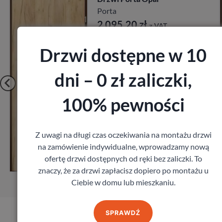
27db
Porta
1 641,60
zł
z VAT
Drzwi dostępne w 10
dni – 0 zł zaliczki,
100% pewności
Z uwagi na długi czas oczekiwania na montażu drzwi
Zobacz
na zamówienie indywidualne, wprowadzamy nową
ofertę drzwi dostępnych od ręki bez zaliczki. To
r
Zamów pomiar
znaczy, że za drzwi zapłacisz dopiero po montażu u
Ciebie w domu lub mieszkaniu.
SPRAWDŹ