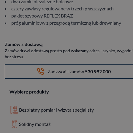
dwa zamki niezależne bolcowe
cztery zawiasy regulowane w trzech płaszczyznach
pakiet szybowy REFLEX BRĄZ
próg aluminiowy z przegrodą termiczną lub drewniany
Zamów z dostawą
Zamów drzwi z dostawą prosto pod wskazany adres - szybko, wygodnie
bez stresu
Zadzwoń i zamów
530 992 000
Wybierz produkty
Bezpłatny pomiar i wizyta specjalisty
Solidny montaż