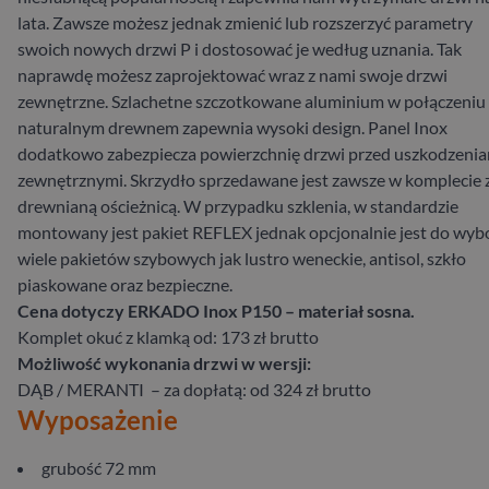
lata. Zawsze możesz jednak zmienić lub rozszerzyć parametry
swoich nowych drzwi P i dostosować je według uznania. Tak
naprawdę możesz zaprojektować wraz z nami swoje drzwi
zewnętrzne. Szlachetne szczotkowane aluminium w połączeniu 
naturalnym drewnem zapewnia wysoki design. Panel Inox
dodatkowo zabezpiecza powierzchnię drzwi przed uszkodzeni
zewnętrznymi. Skrzydło sprzedawane jest zawsze w komplecie 
drewnianą ościeżnicą. W przypadku szklenia, w standardzie
montowany jest pakiet REFLEX jednak opcjonalnie jest do wyb
wiele pakietów szybowych jak lustro weneckie, antisol, szkło
piaskowane oraz bezpieczne.
Cena dotyczy ERKADO Inox P150 – materiał sosna.
Komplet okuć z klamką od: 173 zł brutto
Możliwość wykonania drzwi w wersji:
DĄB / MERANTI – za dopłatą: od 324 zł brutto
Wyposażenie
grubość 72 mm