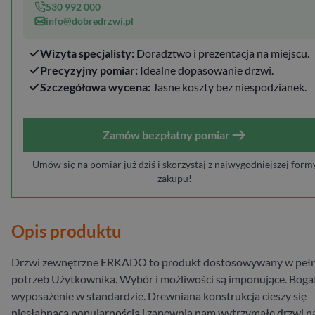
530 992 000
info@dobredrzwi.pl
Wizyta specjalisty:
Doradztwo i prezentacja na miejscu.
Precyzyjny pomiar:
Idealne dopasowanie drzwi.
Szczegółowa wycena:
Jasne koszty bez niespodzianek.
Zamów bezpłatny pomiar
Umów się na pomiar już dziś i skorzystaj z najwygodniejszej form
zakupu!
Opis produktu
Drzwi zewnętrzne ERKADO to produkt dostosowywany w pełn
potrzeb Użytkownika. Wybór i możliwości są imponujące. Boga
wyposażenie w standardzie. Drewniana konstrukcja cieszy się
niesłabnącą popularnością i zapewnia nam wytrzymałe drzwi n