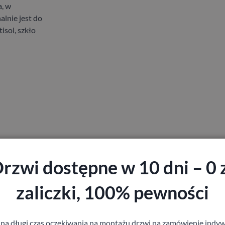
a, w
lnie jest do
isol, szkło
rzwi dostępne w 10 dni – 0 
zaliczki, 100% pewności
 na długi czas oczekiwania na montażu drzwi na zamówienie indyw