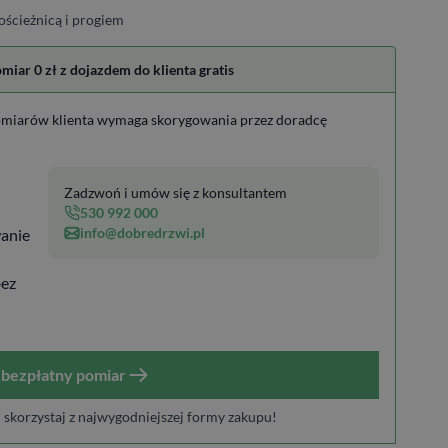
ościeżnicą i progiem
ar 0 zł z dojazdem do klienta gratis
miarów klienta wymaga skorygowania przez doradcę
Zadzwoń i umów się z konsultantem
530 992 000
info@dobredrzwi.pl
anie
bez
bezpłatny pomiar
i skorzystaj z najwygodniejszej formy zakupu!