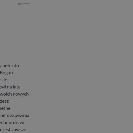
 pełni do
 Bogate
 się
wi na lata.
 swoich nowych
ożesz
hetne
wnem zapewnia
zchnię drzwi
 jest zawsze