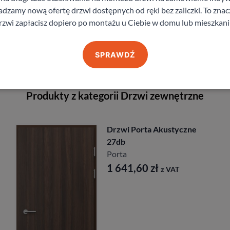
zamy nową ofertę drzwi dostępnych od ręki bez zaliczki. To znacz
rzwi zapłacisz dopiero po montażu u Ciebie w domu lub mieszkani
staj z pomocy Doradcy przy wyborze drzw
SPRAWDŹ
Produkty z kategorii Drzwi zewnętrzne
Drzwi Porta Akustyczne
27db
Porta
1 641,60
zł
z VAT