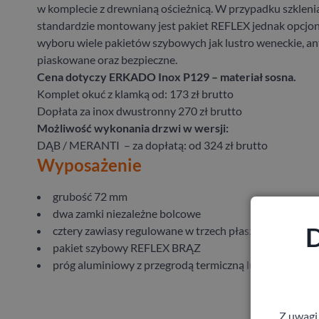
w komplecie z drewnianą ościeżnicą. W przypadku szkleni
standardzie montowany jest pakiet REFLEX jednak opcjona
wyboru wiele pakietów szybowych jak lustro weneckie, ant
piaskowane oraz bezpieczne.
Cena dotyczy ERKADO Inox P129 – materiał sosna.
Komplet okuć z klamką od: 173 zł brutto
Dopłata za inox dwustronny 270 zł brutto
Możliwość wykonania drzwi w wersji:
DĄB / MERANTI – za dopłatą: od 324 zł brutto
Wyposażenie
grubość 72 mm
dwa zamki niezależne bolcowe
D
cztery zawiasy regulowane w trzech płaszczyznach
pakiet szybowy REFLEX BRĄZ
próg aluminiowy z przegrodą termiczną lub drewniany
Z uwagi