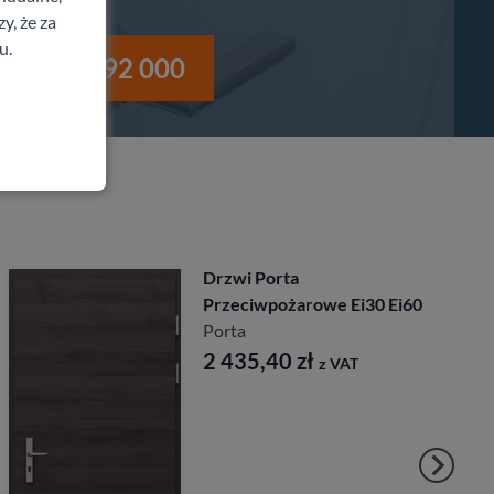
y, że za
u.
i
530 992 000
Drzwi Porta
Przeciwpożarowe Ei30 Ei60
Porta
2 435,40
zł
z VAT