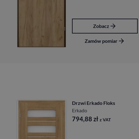
Zobacz
Zamów pomiar
Drzwi Erkado Floks
Erkado
794,88
zł
z VAT