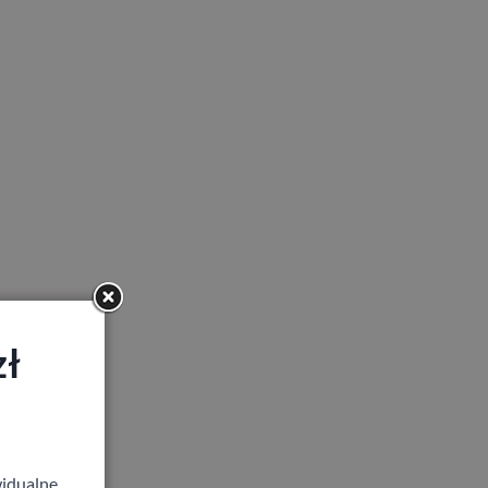
zł
idualne,