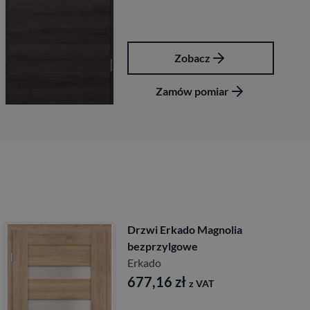
Zobacz
Zamów pomiar
Drzwi Erkado Magnolia
bezprzylgowe
Erkado
677,16
zł
z VAT