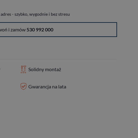
dres - szybko, wygodnie i bez stresu
woń i zamów
530 992 000
y
Solidny montaż
Gwarancja na lata