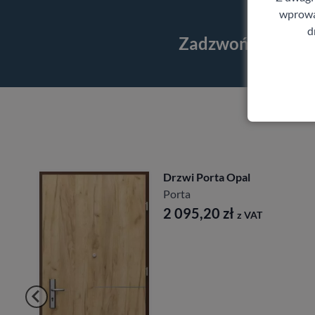
wprowad
d
Zadzwoń i skorzy
Drzwi Porta Opal
Porta
2 095,20
zł
z VAT